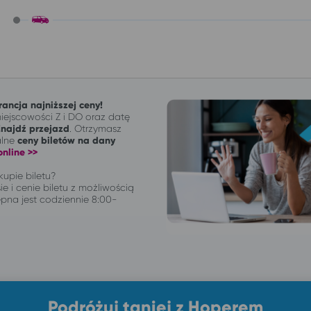
ancja najniższej ceny!
ejscowości Z i DO oraz datę
Znajdź przejazd
. Otrzymasz
alne
ceny biletów na dany
nline >>
upie biletu?
ie i cenie biletu z możliwością
pna jest codziennie 8:00-
Podróżuj taniej z Hoperem