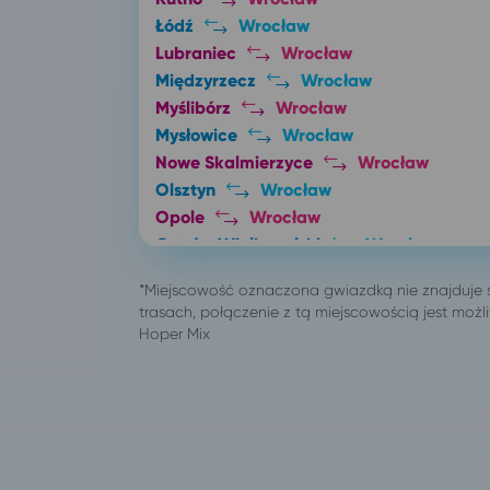
Łódź
Wrocław
Lubraniec
Wrocław
Międzyrzecz
Wrocław
Myślibórz
Wrocław
Mysłowice
Wrocław
Nowe Skalmierzyce
Wrocław
Olsztyn
Wrocław
Opole
Wrocław
Ostrów Wielkopolski
Wrocław
Oświęcim
Wrocław
Pabianice
Wrocław
Poznań
Wrocław
Sieradz
Wrocław
Skierniewice
Wrocław
Skwierzyna
Wrocław
Słupsk
Wrocław
Solec Kujawski
Wrocław