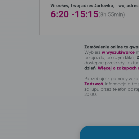
Wrocław, Twój adres
Darłówko, Twój adres
6:20 -
15:15
8h
55min
Zamówienie online to gwar
Wybierz
w wyszukiwarce
mi
przejazdu, po czym kliknij
dostępne przejazdy i aktu
dzień
.
Więcej o zakupach o
Potrzebujesz pomocy w zak
Zadzwoń
.
Informacja o tras
zakupu przez telefon dostę
20:00.