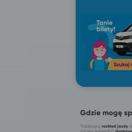
Gdzie mogę sp
Tradycyjny
rozkład jazdy
dl
chcesz sprawdzić
dostępn