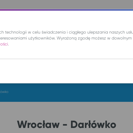
nie
Mix
Wynajem
Promocje
Kup bilet
 technologii w celu świadczenia i ciągłego ulepszania naszych us
teresowaniami użytkowników. Wyrażoną zgodę możesz w dowolnym 
ności
.
DO
cz. 6 sie.
łówko
Wrocław - Darłówko