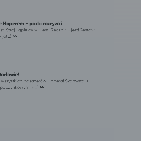
 Hoperem - parki rozrywki
t! Strój kąpielowy - jest! Ręcznik - jest! Zestaw
je(...)
>>
Darłowie!
 wszystkich pasażerów Hopera! Skorzystaj z
poczynkowym R(...)
>>