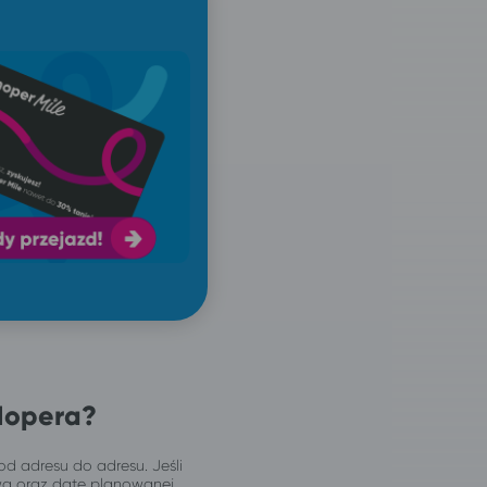
Hopera?
od adresu do adresu. Jeśli
wą oraz datę planowanej