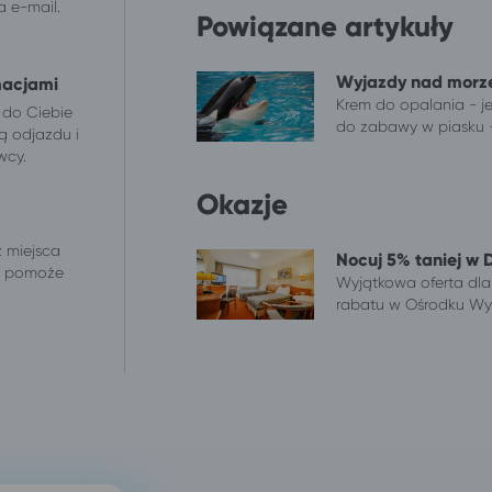
 e-mail.
Powiązane artykuły
Wyjazdy nad morze
macjami
Krem do opalania - jes
 do Ciebie
do zabawy w piasku - 
ą odjazdu i
wcy.
Okazje
z miejsca
Nocuj 5% taniej w 
 i pomoże
Wyjątkowa oferta dla
rabatu w Ośrodku Wy