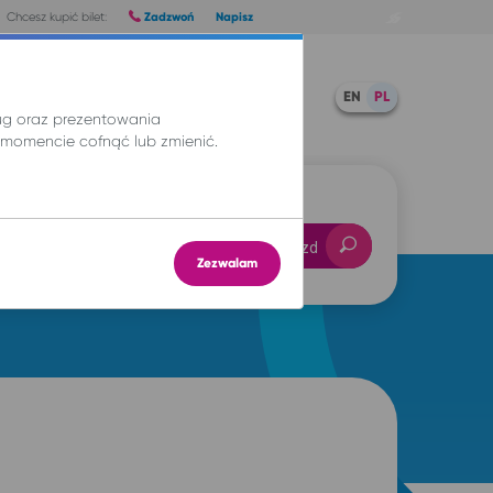
Zadzwoń
Napisz
Chcesz kupić bilet:
Pomoc
TWOJE BILETY
EN
PL
ług oraz prezentowania
momencie cofnąć lub zmienić.
-- : --
Znajdź przejazd
Zezwalam