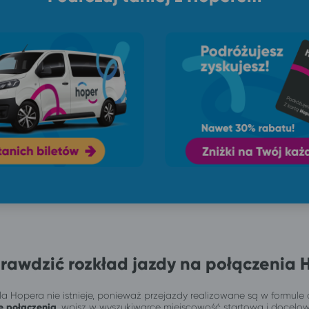
rawdzić rozkład jazdy na połączenia 
a Hopera nie istnieje, ponieważ przejazdy realizowane są w formule 
e połączenia
, wpisz w wyszukiwarce miejscowość startową i docelo