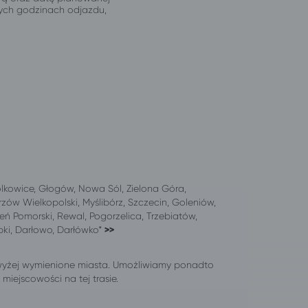
jnych godzinach odjazdu,
olkowice, Głogów, Nowa Sól, Zielona Góra,
zów Wielkopolski, Myślibórz, Szczecin, Goleniów,
eń Pomorski, Rewal, Pogorzelica, Trzebiatów,
ąbki, Darłowo, Darłówko*
>>
wyżej wymienione miasta. Umożliwiamy ponadto
iejscowości na tej trasie.