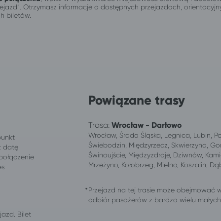
przejazd”. Otrzymasz informacje o dostępnych przejazdach, orientacy
h biletów.
Powiązane trasy
Trasa:
Wrocław - Darłowo
Wrocław, Środa Śląska, Legnica, Lubin, P
punkt
Świebodzin, Międzyrzecz, Skwierzyna, Gor
z datę
Świnoujście, Międzyzdroje, Dziwnów, Kami
 połączenie
Mrzeżyno, Kołobrzeg, Mielno, Koszalin, D
es
.
Przejazd na tej trasie może obejmować 
odbiór pasażerów z bardzo wielu małych m
azd. Bilet