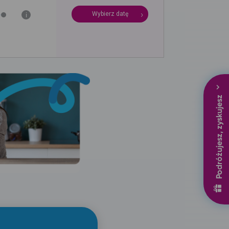
Wybierz datę
i
Podróżujesz, zyskujesz