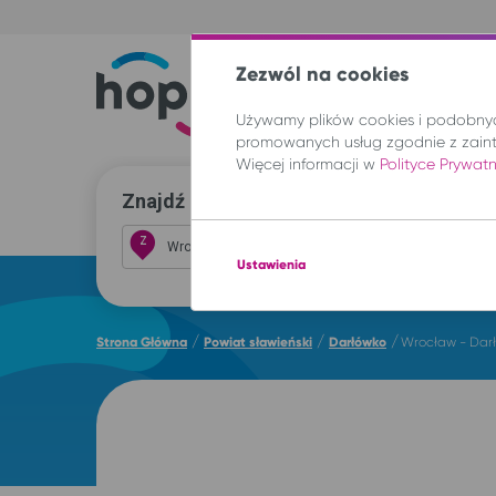
Zezwól na cookies
Trasy
Lokal
Używamy plików cookies i podobnych
promowanych usług zgodnie z zain
Więcej informacji w
Polityce Prywat
Znajdź przejazd i kup bilet
Z
Ustawienia
/
/
/
Strona Główna
Powiat sławieński
Darłówko
Wrocław - Dar