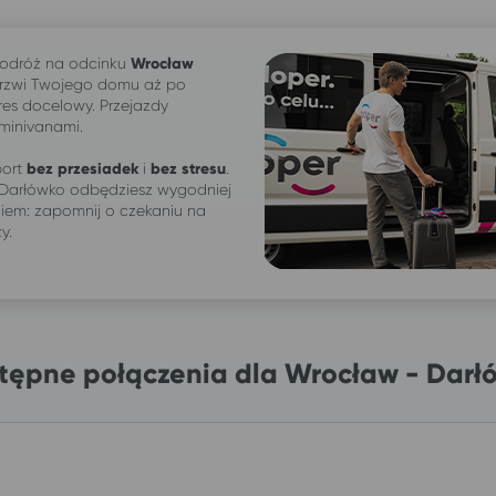
odróż na odcinku
Wrocław
rzwi Twojego domu aż po
res docelowy. Przejazdy
 minivanami.
ort
bez przesiadek
i
bez stresu
.
 Darłówko odbędziesz wygodniej
iem: zapomnij o czekaniu na
ży.
tępne połączenia dla Wrocław - Darł