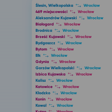
Ślesin, Wielkopolska
Wrocław
469 miejscowości
Wrocław
Aleksandrów Kujawski
Wrocław
Białogard
Wrocław
Brodnica
Wrocław
Brześć Kujawski
Wrocław
Bydgoszcz
Wrocław
Bytom
Wrocław
Ełk
Wrocław
Gdynia
Wrocław
Gorzów Wielkopolski
Wrocław
Izbica Kujawska
Wrocław
Kalisz
Wrocław
Katowice
Wrocław
Kłodzko
Wrocław
Konin
Wrocław
Kowal
Wrocław
Kutno
Wrocław