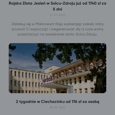
Rajska Złota Jesień w Solcu-Zdroju już od 1740 zł za
5 dni
21-09-2022
Zrelaksuj się w Malinowym Raju wybierając pakiet, który
pozwoli Ci wypocząć i zregenerować siły a czas wolny
przeznaczyć na zwiedzanie okolic Solca Zdroju.
2 tygodnie w Ciechocinku od 176 zł za osobę
28-06-2022