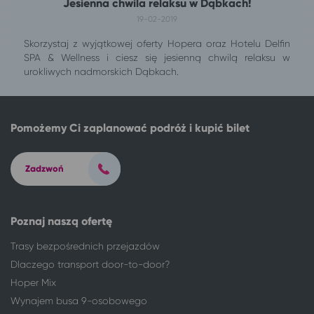
Jesienna chwila relaksu w Dąbkach!
19-02-2019
Skorzystaj z wyjątkowej oferty Hopera oraz Hotelu Delfin
SPA & Wellness i ciesz się jesienną chwilą relaksu w
urokliwych nadmorskich Dąbkach.
Pomożemy Ci zaplanować podróż i kupić bilet
Zadzwoń
Poznaj naszą ofertę
Trasy bezpośrednich przejazdów
Dlaczego transport door-to-door?
Hoper Mix
Wynajem busa 9-osobowego