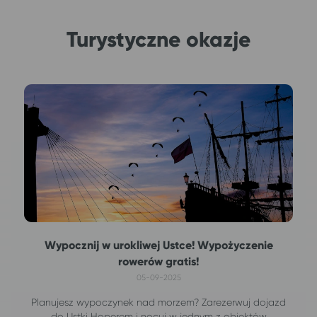
Turystyczne okazje
Wypocznij w urokliwej Ustce! Wypożyczenie
rowerów gratis!
05-09-2025
Planujesz wypoczynek nad morzem? Zarezerwuj dojazd
do Ustki Hoperem i nocuj w jednym z obiektów