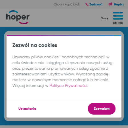
Zadzwoń
Napisz
Chcesz kupić bilet:
Trasy
MENU
Znajdź przejazd i kup bilet
Zezwól na cookies
Z
Używamy plików cookies i podobnych technologii w
celu świadczenia i ciągłego ulepszania naszych usług
oraz prezentowania promowanych usług zgodnie z
DO
zainteresowaniami użytkowników. Wyrażoną zgodę
możesz w dowolnym momencie cofnąć lub zmienić.
Więcej informacji w
Polityce Prywatności
.
nd. 9 sie.
-- : --
Znajdź przejazd
Ustawienia
Zezwalam