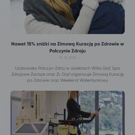
Nawet 15% zniżki na Zimową Kurację po Zdrowie w
Połczynie Zdroju
15-12-2022
Uzdrowisko Połczyn-Zdrój w obiektach Willa Gryf, Spa
Zdrojowe Zacisze oraz ZL Gryf organizuje Zimową Kurację
po Zdrowie oraz Weekend Walentynkowy