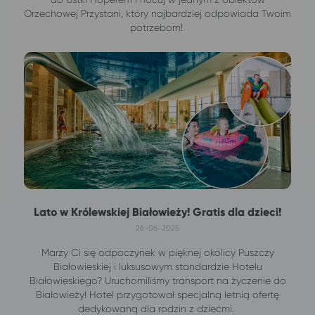
Orzechowej Przystani, który najbardziej odpowiada Twoim
potrzebom!
Lato w Królewskiej Białowieży! Gratis dla dzieci!
26-06-2025
Marzy Ci się odpoczynek w pięknej okolicy Puszczy
Białowieskiej i luksusowym standardzie Hotelu
Białowieskiego? Uruchomiliśmy transport na życzenie do
Białowieży! Hotel przygotował specjalną letnią ofertę
dedykowaną dla rodzin z dziećmi.