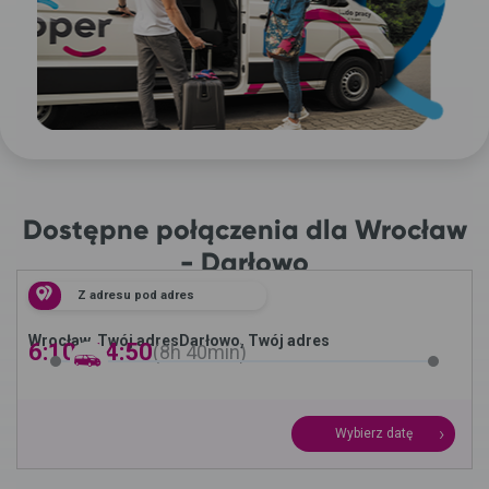
Dostępne połączenia dla Wrocław
- Darłowo
Z adresu pod adres
Wrocław, Twój adres
Darłowo, Twój adres
6:10 -
14:50
8h
40min
Wybierz datę