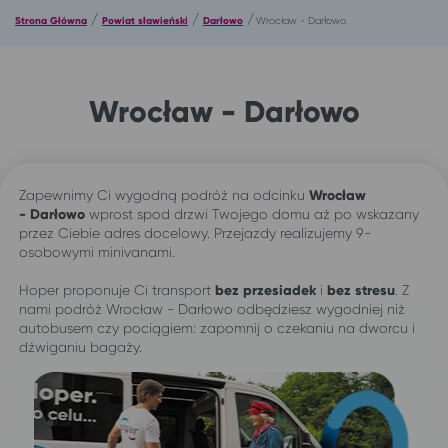
/
/
/
Strona Główna
Powiat sławieński
Darłowo
Wrocław - Darłowo
Wrocław - Darłowo
Zapewnimy Ci wygodną podróż na odcinku
Wrocław
-
Darłowo
wprost spod drzwi Twojego domu aż po wskazany
przez Ciebie adres docelowy. Przejazdy realizujemy 9-
osobowymi minivanami.
Hoper proponuje Ci transport
bez przesiadek
i
bez stresu
. Z
nami podróż Wrocław - Darłowo odbędziesz wygodniej niż
autobusem czy pociągiem: zapomnij o czekaniu na dworcu i
dźwiganiu bagaży.