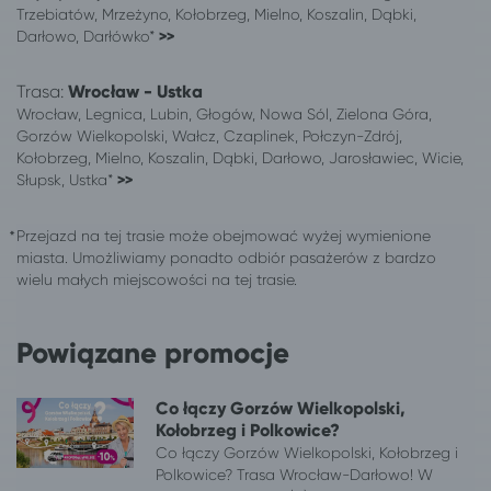
Trzebiatów, Mrzeżyno, Kołobrzeg, Mielno, Koszalin, Dąbki,
Szczecin
Wrocław
Darłowo, Darłówko*
>>
Tarnów
Wrocław
Turek
Wrocław
Trasa:
Wrocław - Ustka
Wałbrzych
Wrocław
Wrocław, Legnica, Lubin, Głogów, Nowa Sól, Zielona Góra,
Wałcz
Wrocław
Gorzów Wielkopolski, Wałcz, Czaplinek, Połczyn-Zdrój,
Kołobrzeg, Mielno, Koszalin, Dąbki, Darłowo, Jarosławiec, Wicie,
Wieniec
Wrocław
Słupsk, Ustka*
>>
Włocławek
Wrocław
Wrocław
Szczawno-Zdrój
Przejazd na tej trasie może obejmować wyżej wymienione
Wrocław
Dźwirzyno
miasta. Umożliwiamy ponadto odbiór pasażerów z bardzo
Wrocław
Mielenko, gm. Mielno
wielu małych miejscowości na tej trasie.
Wrocław
Paprotno, gm. Mielno
Wrocław
Wicie gm. Darłowo
Powiązane promocje
Wrocław
Mielno
Wrocław
Warszawa
Co łączy Gorzów Wielkopolski,
Wrocław
Jelenia Góra
Kołobrzeg i Polkowice?
Wrocław
Stronie Śląskie
Co łączy Gorzów Wielkopolski, Kołobrzeg i
Wrocław
Mrzeżyno
Polkowice? Trasa Wrocław-Darłowo! W