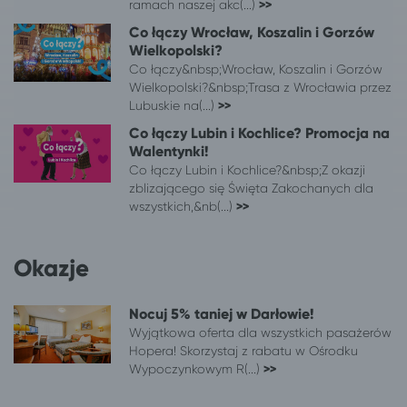
Wrocław
Sarbinowo gm. Mielno
ramach naszej akc(...)
>>
Wrocław
Ustronie Morskie
Co łączy Wrocław, Koszalin i Gorzów
Wrocław
Długopole-Zdrój
Wielkopolski?
Wrocław
Świnoujście
Co łączy&nbsp;Wrocław, Koszalin i Gorzów
Wielkopolski?&nbsp;Trasa z Wrocławia przez
Wrocław
Jedlina-Zdrój
Lubuskie na(...)
>>
Wrocław
Sianożęty
Co łączy Lubin i Kochlice? Promocja na
Wrocław
Grzybowo
Walentynki!
Wrocław
Rogowo, pow. gryficki
Co łączy Lubin i Kochlice?&nbsp;Z okazji
Wrocław
Dziwnów
zblizającego się Święta Zakochanych dla
Wrocław
Łukęcin
wszystkich,&nb(...)
>>
Wrocław
Bobolin
Wrocław
Lądek-Zdrój
Okazje
Wrocław
Łazy gm. Mielno
Wrocław
Duszniki-Zdrój
Nocuj 5% taniej w Darłowie!
Wrocław
Polanica-Zdrój
Wyjątkowa oferta dla wszystkich pasażerów
Wrocław
Ustka
Hopera! Skorzystaj z rabatu w Ośrodku
Wrocław
Jarosławiec, gm. Postomino
Wypoczynkowym R(...)
>>
Wrocław
Kudowa-Zdrój