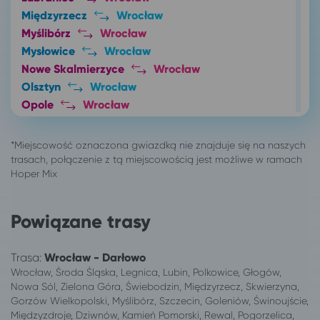
Międzyrzecz
Wrocław
Myślibórz
Wrocław
Mysłowice
Wrocław
Nowe Skalmierzyce
Wrocław
Olsztyn
Wrocław
Opole
Wrocław
Ostrów Wielkopolski
Wrocław
Oświęcim
Wrocław
Pabianice
Wrocław
Poznań
Wrocław
Sieradz
Wrocław
Skierniewice
Wrocław
Powiązane trasy
Skwierzyna
Wrocław
Słupsk
Wrocław
Trasa:
Wrocław - Darłowo
Solec Kujawski
Wrocław
Wrocław, Środa Śląska, Legnica, Lubin, Polkowice, Głogów,
Sosnowiec
Wrocław
Nowa Sól, Zielona Góra, Świebodzin, Międzyrzecz, Skwierzyna,
Suwałki
Wrocław
Gorzów Wielkopolski, Myślibórz, Szczecin, Goleniów, Świnoujście,
Międzyzdroje, Dziwnów, Kamień Pomorski, Rewal, Pogorzelica,
Świebodzin
Wrocław