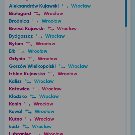
Aleksandrów Kujawski
Wrocław
Białogard
Wrocław
Brodnica
Wrocław
Brześć Kujawski
Wrocław
Bydgoszcz
Wrocław
Bytom
Wrocław
Ełk
Wrocław
Gdynia
Wrocław
Gorzów Wielkopolski
Wrocław
Izbica Kujawska
Wrocław
Kalisz
Wrocław
Katowice
Wrocław
Kłodzko
Wrocław
Konin
Wrocław
Kowal
Wrocław
Kutno
Wrocław
Łódź
Wrocław
Lubraniec
Wrocław