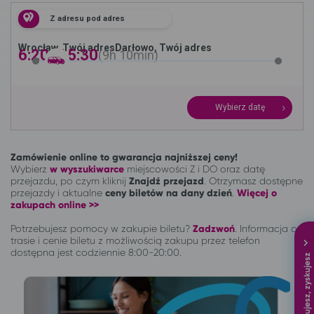
Z adresu pod adres
Wrocław, Twój adres
Darłowo, Twój adres
6:20 -
15:30
9h
10min
Wybierz datę
Zamówienie online to gwarancja najniższej ceny!
Wybierz
w wyszukiwarce
miejscowości Z i DO oraz datę
przejazdu, po czym kliknij
Znajdź przejazd
. Otrzymasz dostępne
przejazdy i aktualne
ceny biletów na dany dzień
.
Więcej o
zakupach online >>
Potrzebujesz pomocy w zakupie biletu?
Zadzwoń
.
Informacja o
trasie i cenie biletu z możliwością zakupu przez telefon
dostępna jest codziennie 8:00-20:00.
Podróżujesz, zyskujesz