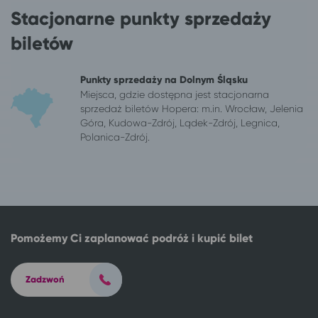
Wrocław
Inowrocław
Stacjonarne punkty sprzedaży
Wrocław
Ciechocinek
Wrocław
Szklarska Poręba
biletów
Wrocław
Jastrzębia Góra
Wrocław
Gąski, gm. Mielno
Punkty sprzedaży na Dolnym Śląsku
Wrocław
Ustroń*
Miejsca, gdzie dostępna jest stacjonarna
Wrocław
Stary Licheń
sprzedaż biletów Hopera: m.in. Wrocław, Jelenia
Góra, Kudowa-Zdrój, Lądek-Zdrój, Legnica,
Wrocław
Dąbki, gm. Darłowo
Polanica-Zdrój.
Wrocław
Kołobrzeg
Wrocław
Kamień Pomorski
Wrocław
Koszalin
Wrocław
Władysławowo
Wrocław
Gdańsk
Wrocław
Czaplinek
Pomożemy Ci zaplanować podróż i kupić bilet
Wrocław
Solec-Zdrój
Wrocław
Kraków
Zadzwoń
Wrocław
Świeradów-Zdrój
Wrocław
Karpacz