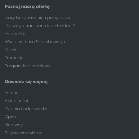
Wrocław
Zator
Poznaj naszą ofertę
Wrocław
Busko-Zdrój
Wrocław
Mikołajki
Trasy bezpośrednich przejazdów
Wrocław
Połczyn-Zdrój
Dlaczego transport door-to-door?
Wrocław
Chłopy
Hoper Mix
Wrocław
Wisła
Wynajem busa 9-osobowego
Wrocław
Wisełka
Paczki
Wrocław
Rewal
Promocje
Wrocław
Ostrowo
Program lojalnościowy
Wrocław
Karwia
Wrocław
Sopot
Dowiedz się więcej
Wrocław
Dziadowice
Pomoc
Wrocław
Trzęsacz
Aktualności
Wrocław
Międzyzdroje
Pytania i odpowiedzi
Wrocław
Pustkowo
Opinie
Wrocław
Międzywodzie
Kierowcy
Wrocław
Niechorze
Turystyczne okazje
Wrocław
Szczyrk*