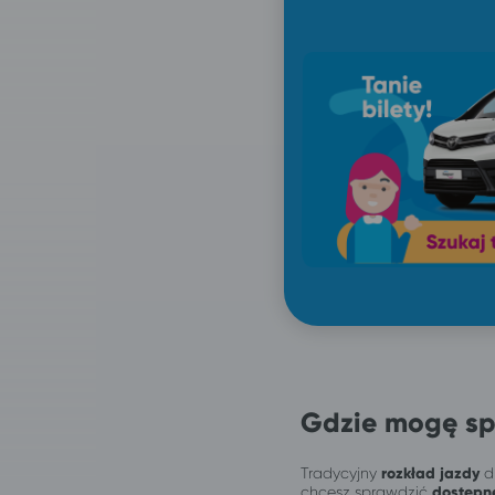
Gdzie mogę sp
Tradycyjny
rozkład jazdy
dl
chcesz sprawdzić
dostępn