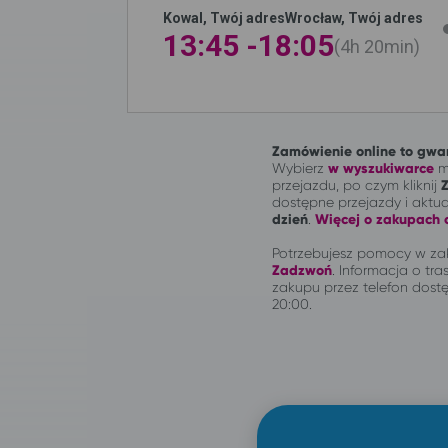
Kowal, Twój adres
Wrocław, Twój adres
13:45 -
18:05
4h
20min
Zamówienie online to gwar
Wybierz
w wyszukiwarce
mi
przejazdu, po czym kliknij
dostępne przejazdy i aktu
dzień
.
Więcej o zakupach o
Potrzebujesz pomocy w zak
Zadzwoń
.
Informacja o tras
zakupu przez telefon dostę
20:00.