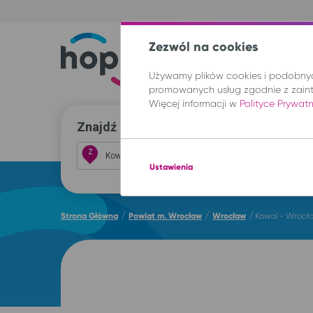
Zezwól na cookies
Trasy
Lokal
Używamy plików cookies i podobnych
promowanych usług zgodnie z zain
Więcej informacji w
Polityce Prywat
Znajdź przejazd i kup bilet
Z
Ustawienia
/
/
/
Strona Główna
Powiat m. Wrocław
Wrocław
Kowal - Wrocł