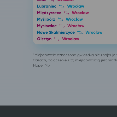
Lubraniec
Wrocław
Międzyrzecz
Wrocław
Myślibórz
Wrocław
Mysłowice
Wrocław
Nowe Skalmierzyce
Wrocław
Olsztyn
Wrocław
Opole
Wrocław
Ostrów Wielkopolski
Wrocław
Oświęcim
Wrocław
Pabianice
Wrocław
Poznań
Wrocław
Sieradz
Wrocław
Skierniewice
Wrocław
Skwierzyna
Wrocław
Słupsk
Wrocław
Solec Kujawski
Wrocław
Sosnowiec
Wrocław