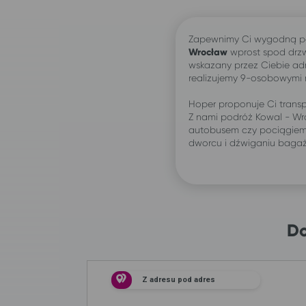
Zapewnimy Ci wygodną p
Wrocław
wprost spod drz
wskazany przez Ciebie ad
realizujemy 9-osobowymi
Hoper proponuje Ci transp
Z nami podróż Kowal - Wr
autobusem czy pociągiem:
dworcu i dźwiganiu baga
Do
Z adresu pod adres