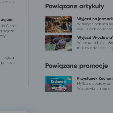
 e-mail.
Powiązane artykuły
Wyjazd na jarmar
macjami
W dużych polskich mi
 do Ciebie
wielu z nich dojechać
ą odjazdu i
wcy.
Wyjazd Włocławia? 
Wrocław to kolejna&n
rodziny z dziećmi mog
z miejsca
 i pomoże
Powiązane promocje
Przystanek Kochan
Myślisz o podróży do 
Warszawie lub romant