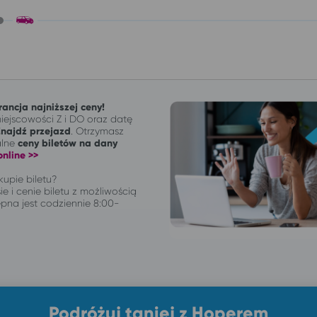
ancja najniższej ceny!
ejscowości Z i DO oraz datę
Znajdź przejazd
. Otrzymasz
alne
ceny biletów na dany
nline >>
upie biletu?
ie i cenie biletu z możliwością
pna jest codziennie 8:00-
Podróżuj taniej z Hoperem