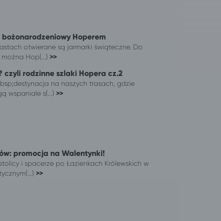
k bożonarodzeniowy Hoperem
astach otwierane są jarmarki świąteczne. Do
 można Hop(...)
>>
czyli rodzinne szlaki Hopera cz.2
bsp;destynacja na naszych trasach, gdzie
ą wspaniale s(...)
>>
ów: promocja na Walentynki!
stolicy i spacerze po Łazienkach Królewskich w
ycznym(...)
>>