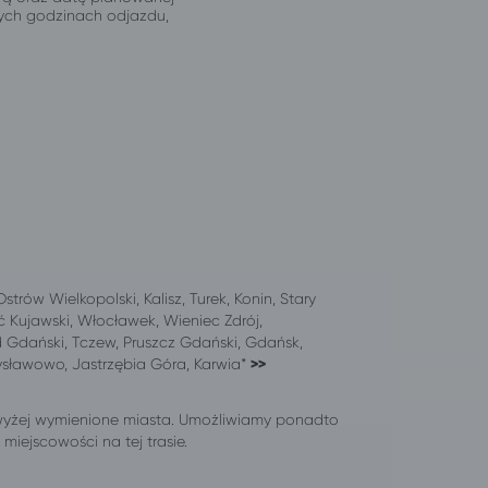
jnych godzinach odjazdu,
trów Wielkopolski, Kalisz, Turek, Konin, Stary
ć Kujawski, Włocławek, Wieniec Zdrój,
d Gdański, Tczew, Pruszcz Gdański, Gdańsk,
ysławowo, Jastrzębia Góra, Karwia*
>>
wyżej wymienione miasta. Umożliwiamy ponadto
iejscowości na tej trasie.