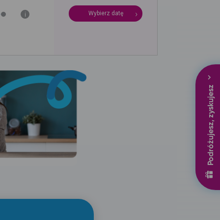
Wybierz datę
i
Podróżujesz, zyskujesz