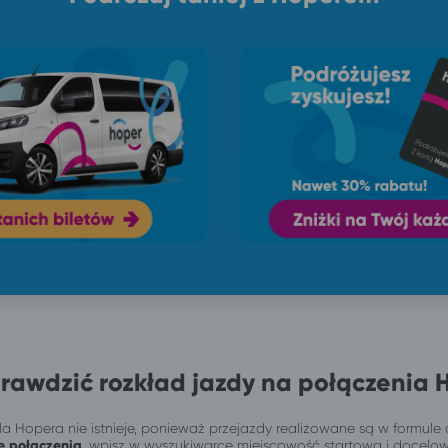
rawdzić rozkład jazdy na połączenia 
a Hopera nie istnieje, ponieważ przejazdy realizowane są w formule 
e połączenia
, wpisz w wyszukiwarce miejscowość startową i docelo