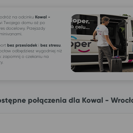
odróż na odcinku
Kowal -
wi Twojego domu aż po
res docelowy. Przejazdy
 minivanami.
ort
bez przesiadek
i
bez stresu
.
ocław odbędziesz wygodniej niż
 zapomnij o czekaniu na
ży.
stępne połączenia dla Kowal - Wroc