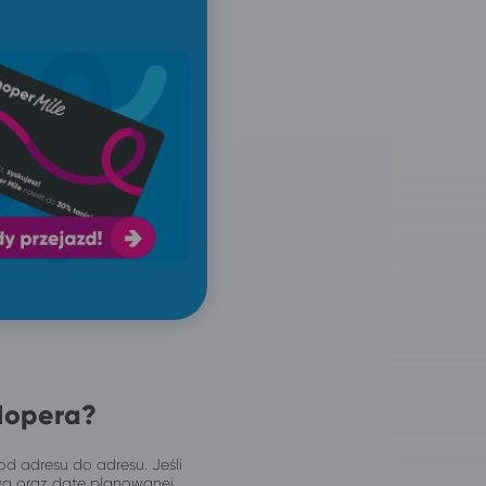
Hopera?
od adresu do adresu. Jeśli
wą oraz datę planowanej