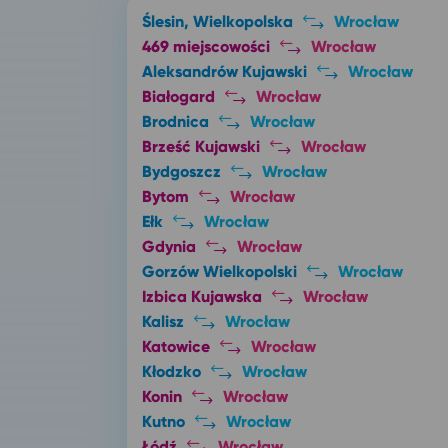
Ślesin, Wielkopolska
Wrocław
469 miejscowości
Wrocław
Aleksandrów Kujawski
Wrocław
Białogard
Wrocław
Brodnica
Wrocław
Brześć Kujawski
Wrocław
Bydgoszcz
Wrocław
Bytom
Wrocław
Ełk
Wrocław
Gdynia
Wrocław
Gorzów Wielkopolski
Wrocław
Izbica Kujawska
Wrocław
Kalisz
Wrocław
Katowice
Wrocław
Kłodzko
Wrocław
Konin
Wrocław
Kutno
Wrocław
Łódź
Wrocław