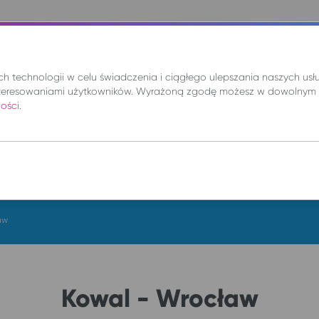
nie
Mix
Wynajem
Promocje
Kup bilet
 technologii w celu świadczenia i ciągłego ulepszania naszych us
teresowaniami użytkowników. Wyrażoną zgodę możesz w dowolnym 
ności
.
DO
so. 8 sie.
aw
Kowal - Wrocław