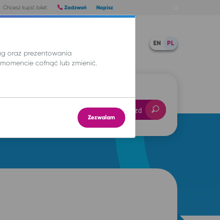
Zadzwoń
Napisz
Chcesz kupić bilet:
Pomoc
TWOJE BILETY
EN
PL
ług oraz prezentowania
momencie cofnąć lub zmienić.
-- : --
Znajdź przejazd
Zezwalam