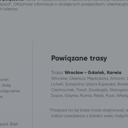
przejazd”. Otrzymasz informacje o dostępnych przejazdach, orientacy
h biletów.
Powiązane trasy
Trasa:
Wrocław - Gdańsk, Karwia
Wrocław, Oleśnica, Międzybórz, Antonin, Os
punkt
Licheń, Sompolno, Izbica Kujawska, Brześ
z datę
Ciechocinek, Toruń, Grudziądz, Starogar
 połączenie
Sopot, Gdynia, Rumia, Reda, Puck, Wład
es
.
Przejazd na tej trasie może obejmować 
odbiór pasażerów z bardzo wielu małych m
azd. Bilet