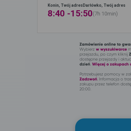
Konin, Twój adres
Darłówko, Twój adres
8:40 -
15:50
7h
10min
Zamówienie online to gwar
Wybierz
w wyszukiwarce
mi
przejazdu, po czym kliknij
dostępne przejazdy i aktu
dzień
.
Więcej o zakupach o
Potrzebujesz pomocy w zak
Zadzwoń
.
Informacja o tras
zakupu przez telefon dostę
20:00.