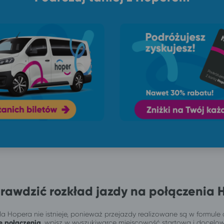
rawdzić rozkład jazdy na połączenia 
a Hopera nie istnieje, ponieważ przejazdy realizowane są w formule 
e połączenia
, wpisz w wyszukiwarce miejscowość startową i docelo