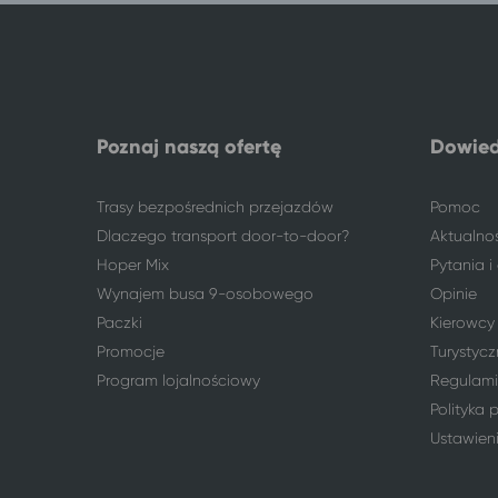
Konin
Gdańsk
Konin
Szczawno-Zdrój
179 miejscowości
Darłówko
Gorzów Wielkopolski
Darłówko
Kalisz
Darłówko
Poznaj naszą ofertę
Dowied
Legnica
Darłówko
Łódź
Darłówko
Trasy bezpośrednich przejazdów
Pomoc
Lubin
Darłówko
Dlaczego transport door-to-door?
Aktualno
Pabianice
Darłówko
Hoper Mix
Pytania 
Polkowice
Darłówko
Wynajem busa 9-osobowego
Opinie
Sieradz
Darłówko
Paczki
Kierowcy
Wrocław
Darłówko
Promocje
Turystycz
Zielona Góra
Darłówko
Program lojalnościowy
Regulami
Polityka 
Ustawien