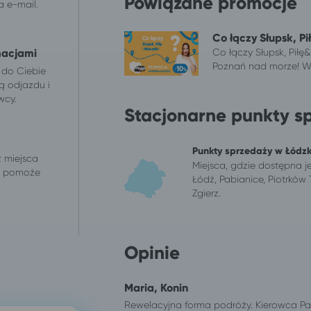
Powiązane promocje
 e-mail.
Co łączy Słupsk, Pi
Co łączy Słupsk, Piłę
macjami
Poznań nad morze! W 
 do Ciebie
ą odjazdu i
wcy.
Stacjonarne punkty s
Punkty sprzedaży w Łódz
z miejsca
Miejsca, gdzie dostępna j
 i pomoże
Łódź, Pabianice, Piotrków
Zgierz.
Opinie
Maria, Konin
Rewelacyjna forma podróży. Kierowca Pan