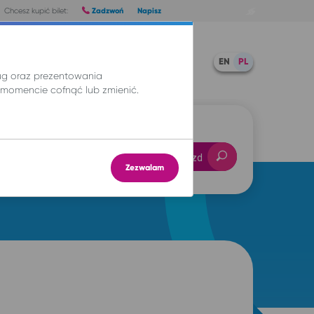
Zadzwoń
Napisz
Chcesz kupić bilet:
Pomoc
TWOJE BILETY
EN
PL
ług oraz prezentowania
momencie cofnąć lub zmienić.
-- : --
Znajdź przejazd
Zezwalam