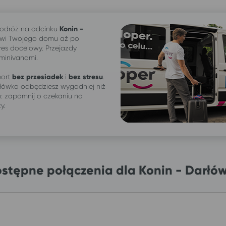
odróż na odcinku
Konin -
zwi Twojego domu aż po
res docelowy. Przejazdy
 minivanami.
ort
bez przesiadek
i
bez stresu
.
rłówko odbędziesz wygodniej niż
 zapomnij o czekaniu na
ży.
stępne połączenia dla Konin - Darłó