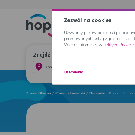
Zezwól na cookies
Trasy
Lokal
Używamy plików cookies i podobnych
promowanych usług zgodnie z zain
Więcej informacji w
Polityce Prywat
Znajdź przejazd i kup bilet
Z
Ustawienia
/
/
/
Strona Główna
Powiat sławieński
Darłówko
Konin - Darłów