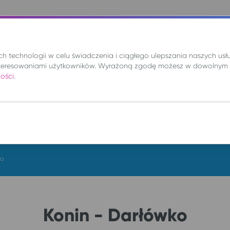
nie
Mix
Wynajem
Promocje
Kup bilet
 technologii w celu świadczenia i ciągłego ulepszania naszych us
teresowaniami użytkowników. Wyrażoną zgodę możesz w dowolnym 
ności
.
DO
cz. 6 sie.
ko
Konin - Darłówko