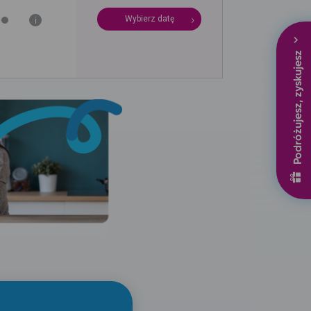
Wybierz datę
i
Podróżujesz, zyskujesz