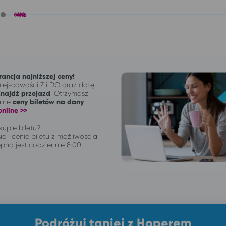
ancja najniższej ceny!
ejscowości Z i DO oraz datę
Znajdź przejazd
. Otrzymasz
alne
ceny biletów na dany
nline >>
upie biletu?
ie i cenie biletu z możliwością
pna jest codziennie 8:00-
Podróżuj taniej z Hoperem