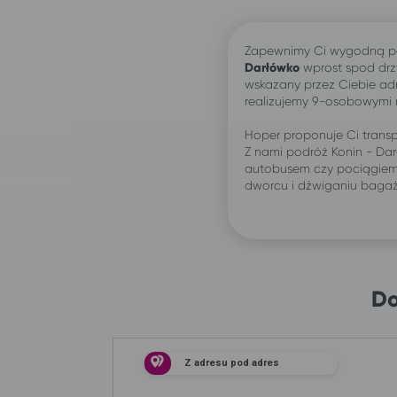
Zapewnimy Ci wygodną p
Darłówko
wprost spod dr
wskazany przez Ciebie ad
realizujemy 9-osobowymi
Hoper proponuje Ci transp
Z nami podróż Konin - Da
autobusem czy pociągiem:
dworcu i dźwiganiu baga
Do
Z adresu pod adres