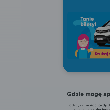
Gdzie mogę sp
Tradycyjny
rozkład jazdy
dl
chcesz sprawdzić
dostępn