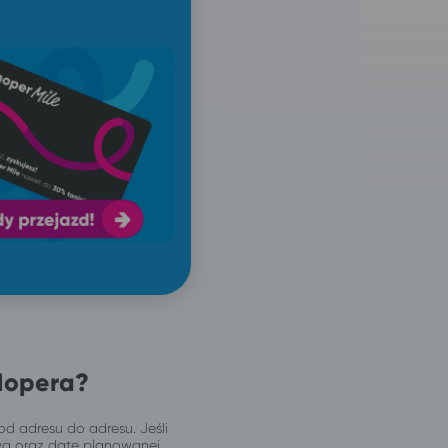
Hopera?
od adresu do adresu. Jeśli
wą oraz datę planowanej