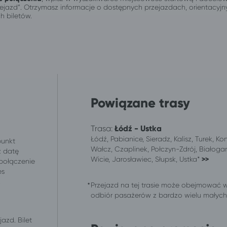
przejazd”. Otrzymasz informacje o dostępnych przejazdach, orientacy
h biletów.
Powiązane trasy
Trasa:
Łódź - Ustka
Łódź, Pabianice, Sieradz, Kalisz, Turek, Ko
punkt
Wałcz, Czaplinek, Połczyn-Zdrój, Białogar
z datę
Wicie, Jarosławiec, Słupsk, Ustka*
>>
 połączenie
es
.
Przejazd na tej trasie może obejmować 
odbiór pasażerów z bardzo wielu małych m
azd. Bilet