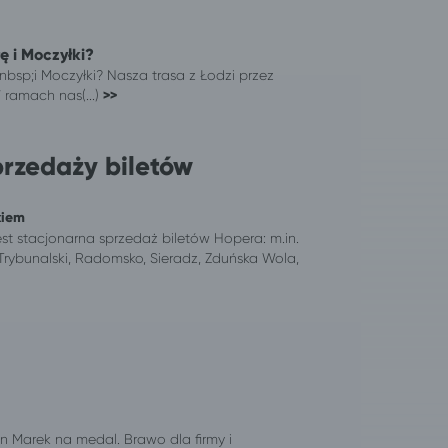
łę i Moczyłki?
&nbsp;i Moczyłki? Nasza trasa z Łodzi przez
ramach nas(...)
>>
przedaży biletów
kiem
est stacjonarna sprzedaż biletów Hopera: m.in.
 Trybunalski, Radomsko, Sieradz, Zduńska Wola,
 Marek na medal. Brawo dla firmy i