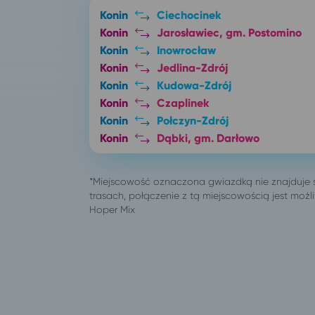
Konin
Ciechocinek
Konin
Jarosławiec, gm. Postomino
Konin
Inowrocław
Konin
Jedlina-Zdrój
Konin
Kudowa-Zdrój
Konin
Czaplinek
Konin
Połczyn-Zdrój
Konin
Dąbki, gm. Darłowo
Konin
Darłowo
Konin
Kołobrzeg
Konin
Wrocław
Konin
Poznań
Konin
Łódź
Konin
Toruń
Konin
Sopot
Konin
Gdynia
Konin
Grudziądz
Konin
Jastrzębia Góra