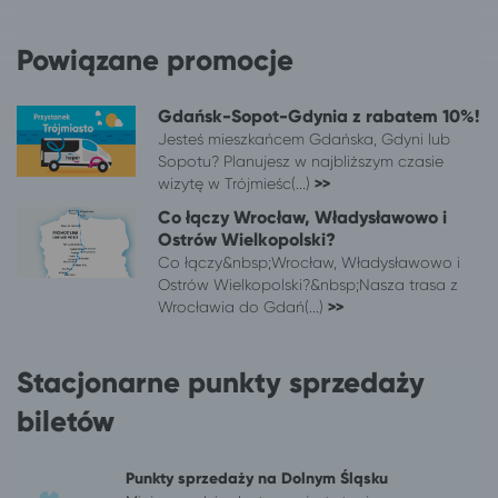
Wrocław
Łukęcin
Wrocław
Bobolin
Powiązane promocje
Wrocław
Lądek-Zdrój
Wrocław
Łazy gm. Mielno
Gdańsk-Sopot-Gdynia z rabatem 10%!
Wrocław
Ustka
Jesteś mieszkańcem Gdańska, Gdyni lub
Wrocław
Duszniki-Zdrój
Sopotu? Planujesz w najbliższym czasie
wizytę w Trójmieśc(...)
>>
Wrocław
Polanica-Zdrój
Co łączy Wrocław, Władysławowo i
Wrocław
Jarosławiec, gm. Postomino
Ostrów Wielkopolski?
Wrocław
Szczawno-Zdrój
Co łączy&nbsp;Wrocław, Władysławowo i
Wrocław
Inowrocław
Ostrów Wielkopolski?&nbsp;Nasza trasa z
Wrocław
Ciechocinek
Wrocławia do Gdań(...)
>>
Wrocław
Szklarska Poręba
Wrocław
Władysławowo
Stacjonarne punkty sprzedaży
Wrocław
Chłopy
Wrocław
Gąski, gm. Mielno
biletów
Wrocław
Ustroń*
Wrocław
Stary Licheń
Punkty sprzedaży na Dolnym Śląsku
Wrocław
Dąbki, gm. Darłowo