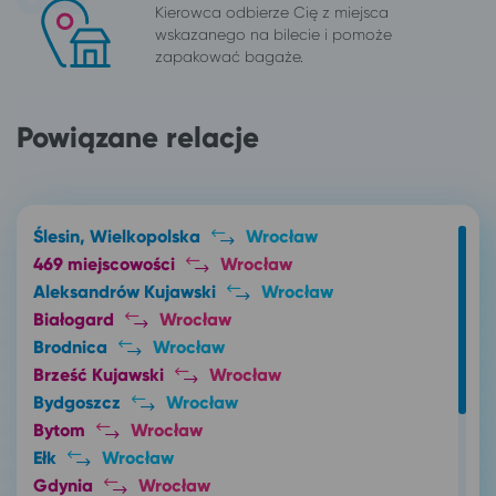
Kierowca odbierze Cię z miejsca
wskazanego na bilecie i pomoże
zapakować bagaże.
Powiązane relacje
Ślesin, Wielkopolska
Wrocław
469 miejscowości
Wrocław
Aleksandrów Kujawski
Wrocław
Białogard
Wrocław
Brodnica
Wrocław
Brześć Kujawski
Wrocław
Bydgoszcz
Wrocław
Bytom
Wrocław
Ełk
Wrocław
Gdynia
Wrocław