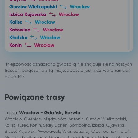
Gorzów Wielkopolski
Wrocław
Izbica Kujawska
Wrocław
Kalisz
Wrocław
Katowice
Wrocław
Kłodzko
Wrocław
Konin
Wrocław
Kowal
Wrocław
Kutno
Wrocław
Łódź
Wrocław
Lubraniec
Wrocław
Międzyrzecz
Wrocław
Myślibórz
Wrocław
Powiązane trasy
Mysłowice
Wrocław
Nowe Skalmierzyce
Wrocław
Trasa:
Wrocław - Gdańsk, Karwia
Olsztyn
Wrocław
Wrocław, Oleśnica, Międzybórz, Antonin, Ostrów Wielkopolski,
Opole
Wrocław
Kalisz, Turek, Konin, Stary Licheń, Sompolno, Izbica Kujawska,
Ostrów Wielkopolski
Wrocław
Brześć Kujawski, Włocławek, Wieniec Zdrój, Ciechocinek, Toruń,
Oświęcim
Wrocław
Grudziądz, Starogard Gdański, Tczew, Pruszcz Gdański, Gdańsk,