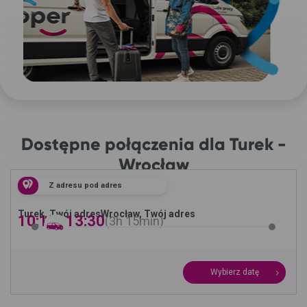
Dostępne połączenia dla Turek -
Wrocław
Z adresu pod adres
Turek, Twój adres
Wrocław, Twój adres
10:15 -
13:30
3h
15min
Wybierz datę