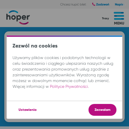
Zadzwoń
Napisz
Chcesz kupić bilet:
Trasy
MENU
Znajdź przejazd i kup bilet
Zezwól na cookies
Z
Używamy plików cookies i podobnych technologii w
celu świadczenia i ciągłego ulepszania naszych usług
oraz prezentowania promowanych usług zgodnie z
DO
zainteresowaniami użytkowników. Wyrażoną zgodę
możesz w dowolnym momencie cofnąć lub zmienić.
Więcej informacji w
Polityce Prywatności
.
nd. 9 sie.
-- : --
Znajdź przejazd
Ustawienia
Zezwalam