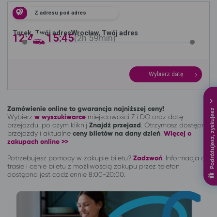
Z adresu pod adres
Turek, Twój adres
Wrocław, Twój adres
12:46 -
15:45
2h
59min
Wybierz datę
Zamówienie online to gwarancja najniższej ceny!
Podróżujesz, zyskujesz
Wybierz
w wyszukiwarce
miejscowości Z i DO oraz datę
przejazdu, po czym kliknij
Znajdź przejazd
. Otrzymasz dostępne
przejazdy i aktualne
ceny biletów na dany dzień
.
Więcej o
zakupach online >>
Potrzebujesz pomocy w zakupie biletu?
Zadzwoń
.
Informacja o
trasie i cenie biletu z możliwością zakupu przez telefon
dostępna jest codziennie 8:00-20:00.