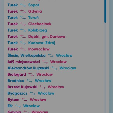
Turek
Sopot
Turek
Gdynia
Turek
Toruń
Turek
Ciechocinek
Turek
Kołobrzeg
Turek
Dąbki, gm. Darłowo
Turek
Kudowa-Zdrój
Turek
Inowrocław
Ślesin, Wielkopolska
Wrocław
469 miejscowości
Wrocław
Aleksandrów Kujawski
Wrocław
Białogard
Wrocław
Brodnica
Wrocław
Brześć Kujawski
Wrocław
Bydgoszcz
Wrocław
Bytom
Wrocław
Ełk
Wrocław
Gdynia
Wrocław