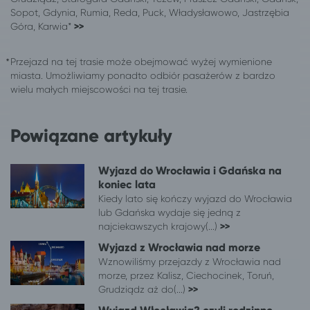
Sopot, Gdynia, Rumia, Reda, Puck, Władysławowo, Jastrzębia
Pabianice
Wrocław
Góra, Karwia*
>>
Poznań
Wrocław
Sieradz
Wrocław
Przejazd na tej trasie może obejmować wyżej wymienione
Skierniewice
Wrocław
miasta. Umożliwiamy ponadto odbiór pasażerów z bardzo
Skwierzyna
Wrocław
wielu małych miejscowości na tej trasie.
Słupsk
Wrocław
Solec Kujawski
Wrocław
Powiązane artykuły
Sosnowiec
Wrocław
Suwałki
Wrocław
Wyjazd do Wrocławia i Gdańska na
Świebodzin
Wrocław
koniec lata
Szczecin
Wrocław
Kiedy lato się kończy wyjazd do Wrocławia
Tarnów
Wrocław
lub Gdańska wydaje się jedną z
Wałbrzych
Wrocław
najciekawszych krajowy(...)
>>
Wałcz
Wrocław
Wyjazd z Wrocławia nad morze
Wieniec
Wrocław
Wznowiliśmy przejazdy z Wrocławia nad
Włocławek
Wrocław
morze, przez Kalisz, Ciechocinek, Toruń,
Grudziądz aż do(...)
>>
Wrocław
Szczawno-Zdrój