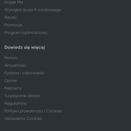
Wrocław
Łukęcin
Hoper Mix
Wrocław
Bobolin
Wynajem busa 9-osobowego
Wrocław
Lądek-Zdrój
Paczki
Wrocław
Łazy gm. Mielno
Promocje
Wrocław
Duszniki-Zdrój
Program lojalnościowy
Wrocław
Polanica-Zdrój
Wrocław
Ustka
Dowiedz się więcej
Wrocław
Jarosławiec, gm. Postomino
Pomoc
Wrocław
Kudowa-Zdrój
Aktualności
Wrocław
Inowrocław
Pytania i odpowiedzi
Wrocław
Ciechocinek
Opinie
Wrocław
Szklarska Poręba
Kierowcy
Wrocław
Władysławowo
Wrocław
Chłopy
Turystyczne okazje
Wrocław
Gąski, gm. Mielno
Regulaminy
Wrocław
Ustroń*
Polityka prywatności i Cookies
Wrocław
Stary Licheń
Ustawienia Cookies
Wrocław
Dąbki, gm. Darłowo