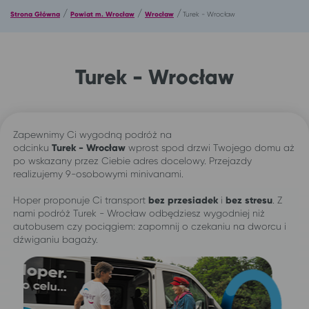
/
/
/
Strona Główna
Powiat m. Wrocław
Wrocław
Turek - Wrocław
Turek - Wrocław
Zapewnimy Ci wygodną podróż na
odcinku
Turek -
Wrocław
wprost spod drzwi Twojego domu aż
po wskazany przez Ciebie adres docelowy. Przejazdy
realizujemy 9-osobowymi minivanami.
Hoper proponuje Ci transport
bez przesiadek
i
bez stresu
. Z
nami podróż Turek - Wrocław odbędziesz wygodniej niż
autobusem czy pociągiem: zapomnij o czekaniu na dworcu i
dźwiganiu bagaży.