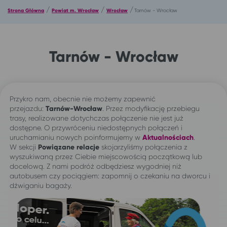
/
/
/
Strona Główna
Powiat m. Wrocław
Wrocław
Tarnów - Wrocław
Tarnów - Wrocław
Przykro nam, obecnie nie możemy zapewnić
przejazdu:
Tarnów-Wrocław
. Przez modyfikację przebiegu
trasy, realizowane dotychczas połączenie nie jest już
dostępne. O przywróceniu niedostępnych połączeń i
uruchamianiu nowych poinformujemy w
Aktualnościach
.
W sekcji
Powiązane relacje
skojarzyliśmy połączenia z
wyszukiwaną przez Ciebie miejscowością początkową lub
docelową. Z nami podróż odbędziesz wygodniej niż
autobusem czy pociągiem: zapomnij o czekaniu na dworcu i
dźwiganiu bagaży.