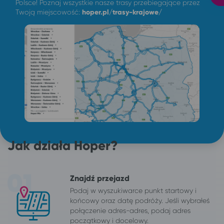
Polsce! Poznaj wszystkie nasze trasy przebiegające przez
Twoją miejscowość:
hoper.pl/trasy-krajowe/
Jak działa Hoper?
Znajdź przejazd
Podaj w wyszukiwarce punkt startowy i
końcowy oraz datę podróży. Jeśli wybrałeś
połączenie adres-adres, podaj adres
początkowy i docelowy.