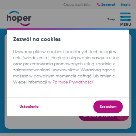
Zadzwoń
Napisz
Chcesz kupić bilet:
Trasy
MENU
Zezwól na cookies
Znajdź przejazd i kup bilet
Używamy plików cookies i podobnych technologii w
Z
celu świadczenia i ciągłego ulepszania naszych usług
oraz prezentowania promowanych usług zgodnie z
zainteresowaniami użytkowników. Wyrażoną zgodę
DO
możesz w dowolnym momencie cofnąć lub zmienić.
Więcej informacji w
Polityce Prywatności
.
pt. 7 sie.
-- : --
Ustawienia
Zezwalam
Znajdź przejazd