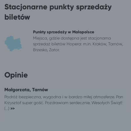
Łódź
Wrocław
Stacjonarne punkty sprzedaży
Lubraniec
Wrocław
biletów
Międzyrzecz
Wrocław
Myślibórz
Wrocław
Mysłowice
Wrocław
Punkty sprzedaży w Małopolsce
Miejsca, gdzie dostępna jest stacjonarna
Nowe Skalmierzyce
Wrocław
sprzedaż biletów Hopera: m.in. Kraków, Tarnów,
Olsztyn
Wrocław
Brzesko, Zator.
Opole
Wrocław
Ostrów Wielkopolski
Wrocław
Oświęcim
Wrocław
Opinie
Pabianice
Wrocław
Poznań
Wrocław
Małgorzata, Tarnów
Sieradz
Wrocław
Podróż bezpieczna, wygodna i w bardzo miłej atmosferze. Pan
Skierniewice
Wrocław
Krzysztof super gość. Pozdrawiam serdecznie. Wesołych Świąt!
Skwierzyna
Wrocław
(...)
>>
Słupsk
Wrocław
Solec Kujawski
Wrocław
Sosnowiec
Wrocław