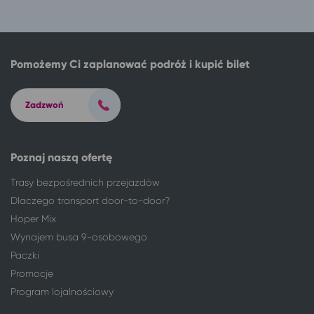
Suwałki
Wrocław
Świebodzin
Wrocław
Szczecin
Wrocław
Turek
Wrocław
Pomożemy Ci zaplanować podróż i kupić bilet
Wałbrzych
Wrocław
Wałcz
Wrocław
Zadzwoń
Wieniec
Wrocław
Włocławek
Wrocław
Wrocław
Szczawno-Zdrój
Poznaj naszą ofertę
Wrocław
Dźwirzyno
Trasy bezpośrednich przejazdów
Wrocław
Mielenko, gm. Mielno
Wrocław
Paprotno, gm. Mielno
Dlaczego transport door-to-door?
Wrocław
Wicie gm. Darłowo
Hoper Mix
Wrocław
Warszawa
Wynajem busa 9-osobowego
Wrocław
Jelenia Góra
Paczki
Wrocław
Mielno
Promocje
Wrocław
Mrzeżyno
Program lojalnościowy
Wrocław
Sarbinowo gm. Mielno