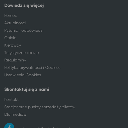
Wrocław
Ustronie Morskie
Dowiedz się więcej
Wrocław
Stronie Śląskie
Pomoc
Wrocław
Długopole-Zdrój
Aktualności
Wrocław
Sianożęty
Pytania i odpowiedzi
Wrocław
Jedlina-Zdrój
Opinie
Wrocław
Grzybowo
Kierowcy
Wrocław
Rogowo, pow. gryficki
Turystyczne okazje
Wrocław
Świnoujście
Regulaminy
Wrocław
Dziwnów
Polityka prywatności i Cookies
Wrocław
Łukęcin
Ustawienia Cookies
Wrocław
Bobolin
Wrocław
Łazy gm. Mielno
Skontaktuj się z nami
Wrocław
Lądek-Zdrój
Wrocław
Duszniki-Zdrój
Kontakt
Wrocław
Ustka
Stacjonarne punkty sprzedaży biletów
Wrocław
Jarosławiec, gm. Postomino
Dla mediów
Wrocław
Polanica-Zdrój
Wrocław
Inowrocław