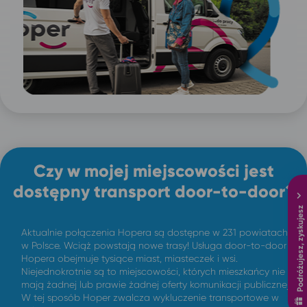
Czy w mojej miejscowości jest
dostępny transport door-to-door?
Podróżujesz, zyskujesz
Aktualnie połączenia Hopera są dostępne w 231 powiatach
w Polsce. Wciąż powstają nowe trasy! Usługa door-to-door
Hopera obejmuje tysiące miast, miasteczek i wsi.
Niejednokrotnie są to miejscowości, których mieszkańcy nie
mają żadnej lub prawie żadnej oferty komunikacji publicznej.
W tej sposób Hoper zwalcza wykluczenie transportowe w