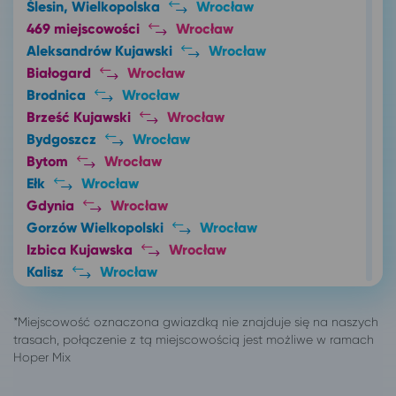
Ślesin, Wielkopolska
Wrocław
469 miejscowości
Wrocław
Aleksandrów Kujawski
Wrocław
Białogard
Wrocław
Brodnica
Wrocław
Brześć Kujawski
Wrocław
Bydgoszcz
Wrocław
Bytom
Wrocław
Ełk
Wrocław
Gdynia
Wrocław
Gorzów Wielkopolski
Wrocław
Izbica Kujawska
Wrocław
Kalisz
Wrocław
Katowice
Wrocław
Kłodzko
Wrocław
Konin
Wrocław
Kowal
Wrocław
Kutno
Wrocław