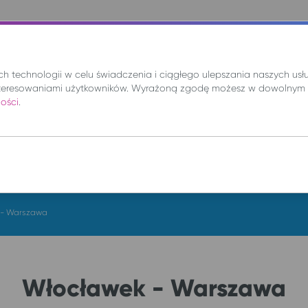
nie
Mix
Wynajem
Promocje
Kup bilet
 technologii w celu świadczenia i ciągłego ulepszania naszych us
teresowaniami użytkowników. Wyrażoną zgodę możesz w dowolnym 
ności
.
DO
pt. 7 sie.
 - Warszawa
Włocławek - Warszawa