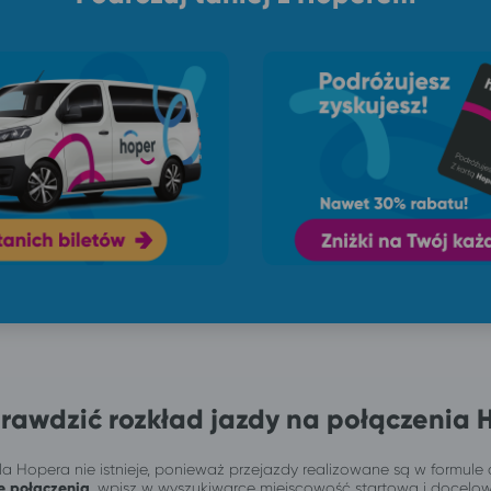
rawdzić rozkład jazdy na połączenia 
a Hopera nie istnieje, ponieważ przejazdy realizowane są w formule 
e połączenia
, wpisz w wyszukiwarce miejscowość startową i docelo