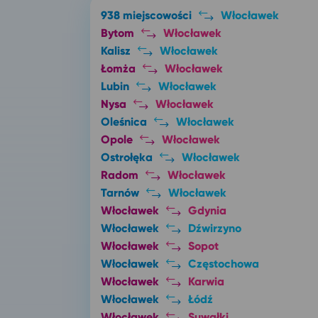
938 miejscowości
Włocławek
Bytom
Włocławek
Kalisz
Włocławek
Łomża
Włocławek
Lubin
Włocławek
Nysa
Włocławek
Oleśnica
Włocławek
Opole
Włocławek
Ostrołęka
Włocławek
Radom
Włocławek
Tarnów
Włocławek
Włocławek
Gdynia
Włocławek
Dźwirzyno
Włocławek
Sopot
Włocławek
Częstochowa
Włocławek
Karwia
Włocławek
Łódź
Włocławek
Suwałki