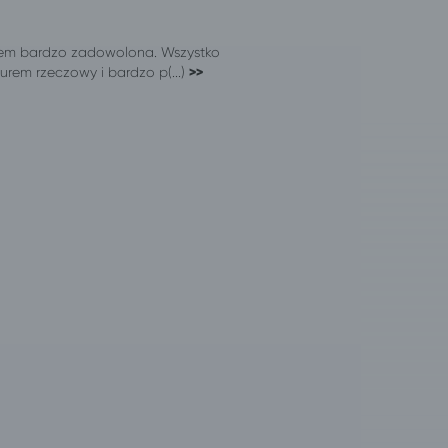
estem bardzo zadowolona. Wszystko
iurem rzeczowy i bardzo p(...)
>>