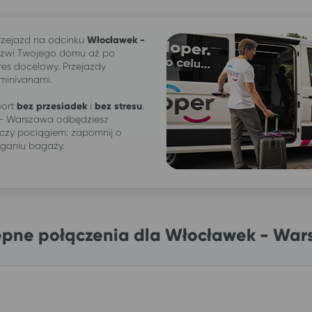
zejazd na odcinku
Włocławek -
rzwi Twojego domu aż po
res docelowy. Przejazdy
 minivanami.
ort
bez przesiadek
i
bez stresu
.
- Warszawa odbędziesz
czy pociągiem: zapomnij o
iganiu bagaży.
pne połączenia dla Włocławek - Wa