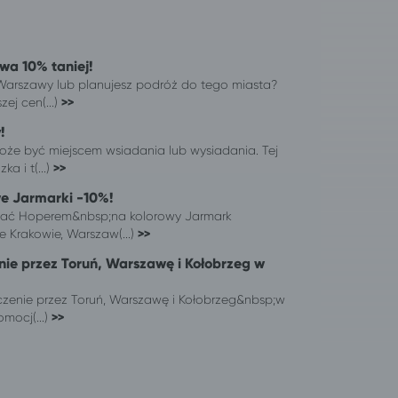
wa 10% taniej!
arszawy lub planujesz podróż do tego miasta?
zej cen(...)
>>
!
że być miejscem wsiadania lub wysiadania. Tej
ka i t(...)
>>
we Jarmarki -10%!
chać Hoperem&nbsp;na kolorowy Jarmark
Krakowie, Warszaw(...)
>>
nie przez Toruń, Warszawę i Kołobrzeg w
yczenie przez Toruń, Warszawę i Kołobrzeg&nbsp;w
mocj(...)
>>