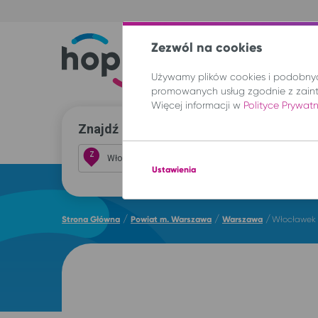
Zezwól na cookies
Trasy
Lokal
Używamy plików cookies i podobnych
promowanych usług zgodnie z zain
Więcej informacji w
Polityce Prywat
Znajdź przejazd i kup bilet
Z
Ustawienia
/
/
/
Strona Główna
Powiat m. Warszawa
Warszawa
Włocławek