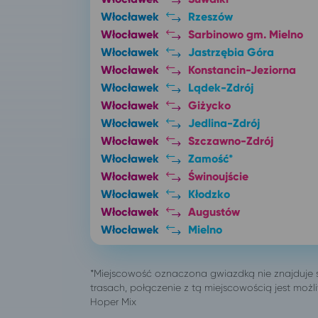
Włocławek
Rzeszów
Włocławek
Sarbinowo gm. Mielno
Włocławek
Jastrzębia Góra
Włocławek
Konstancin-Jeziorna
Włocławek
Lądek-Zdrój
Włocławek
Giżycko
Włocławek
Jedlina-Zdrój
Włocławek
Szczawno-Zdrój
Włocławek
Zamość*
Włocławek
Świnoujście
Włocławek
Kłodzko
Włocławek
Augustów
Włocławek
Mielno
Włocławek
Mikołajki
Włocławek
Szklarska Poręba
Włocławek
Kudowa-Zdrój
Włocławek
Polanica-Zdrój