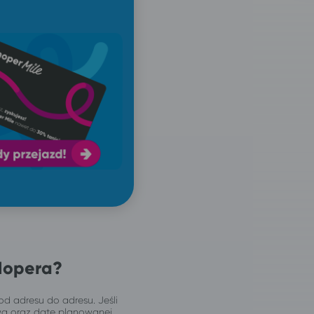
Hopera?
od adresu do adresu. Jeśli
wą oraz datę planowanej