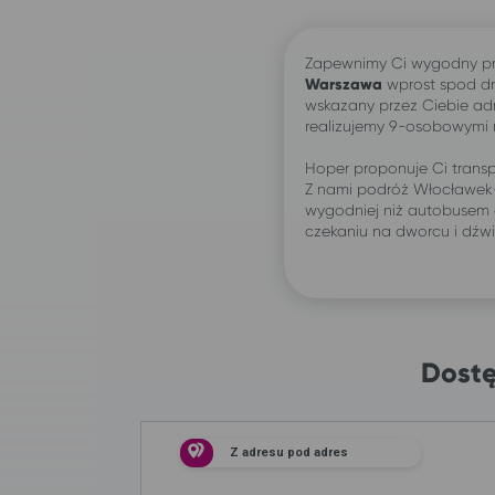
Zapewnimy Ci wygodny pr
Warszawa
wprost spod d
wskazany przez Ciebie ad
realizujemy 9-osobowymi
Hoper proponuje Ci transp
Z nami podróż Włocławek
wygodniej niż autobusem 
czekaniu na dworcu i dźw
Dostę
Z adresu pod adres