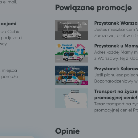
 e-mail.
Powiązane promocje
Przystanek Warsza
macjami
Jesteś mieszkańcem W
 do Ciebie
Zarezerwuj bilet w niżs
ą odjazdu i
wcy.
Przystanek u Mamy
Adres każdej Mamy mo
z Warszawy, tej z Kłodz
Przystanek Koloro
z miejsca
Jeśli planujesz poje
 i pomoże
Bożonarodzeniowy we 
Transport na życze
promocyjnej cenie!
Teraz transport na ż
promocyjnej cenie! Pro
Opinie