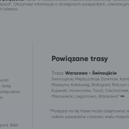
przejazd”. Otrzymasz informacje o dostępnych przejazdach, orientacy
h biletów.
Powiązane trasy
Trasa:
Warszawa - Świnoujście
Świnoujście, Międzyzdroje, Dziwnów, Kami
punkt
Mrzeżyno, Kołobrzeg, Białogard, Połczyn-Z
z datę
Kujawski, Inowrocław, Toruń, Ciechocine
 połączenie
Mazowiecki, Legionowo, Warszawa*
>>
es
.
Przejazd na tej trasie może obejmować 
odbiór pasażerów z bardzo wielu małych m
azd. Bilet