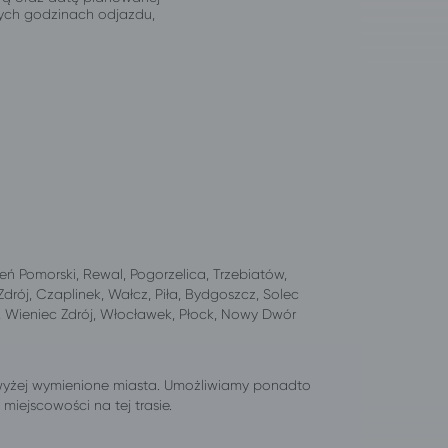
jnych godzinach odjazdu,
eń Pomorski, Rewal, Pogorzelica, Trzebiatów,
drój, Czaplinek, Wałcz, Piła, Bydgoszcz, Solec
k, Wieniec Zdrój, Włocławek, Płock, Nowy Dwór
wyżej wymienione miasta. Umożliwiamy ponadto
iejscowości na tej trasie.