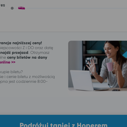
res
ancja najniższej ceny!
ejscowości Z i DO oraz datę
Znajdź przejazd
. Otrzymasz
alne
ceny biletów na dany
nline >>
upie biletu?
ie i cenie biletu z możliwością
pna jest codziennie 8:00-
Podróżuj taniej z Hoperem