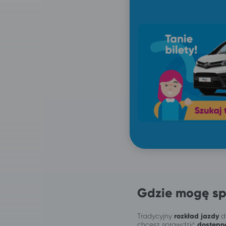
Gdzie mogę sp
Tradycyjny
rozkład jazdy
dl
chcesz sprawdzić
dostępn