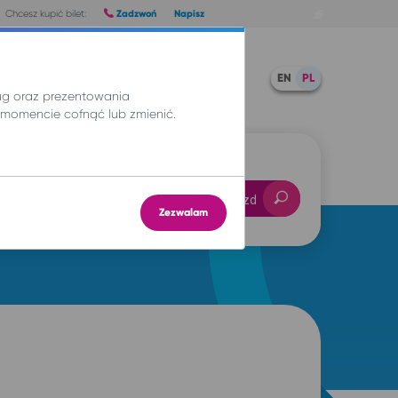
Zadzwoń
Napisz
Chcesz kupić bilet:
Pomoc
TWOJE BILETY
EN
PL
ług oraz prezentowania
momencie cofnąć lub zmienić.
-- : --
Znajdź przejazd
Zezwalam