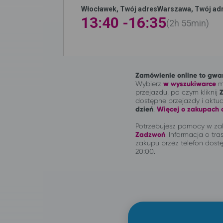
Włocławek, Twój adres
Warszawa, Twój ad
13:40 -
16:35
2h
55min
Zamówienie online to gwar
Wybierz
w wyszukiwarce
mi
przejazdu, po czym kliknij
dostępne przejazdy i aktu
dzień
.
Więcej o zakupach o
Potrzebujesz pomocy w zak
Zadzwoń
.
Informacja o tras
zakupu przez telefon dostę
20:00.