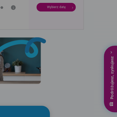
Wybierz datę
i
Podróżujesz, zyskujesz