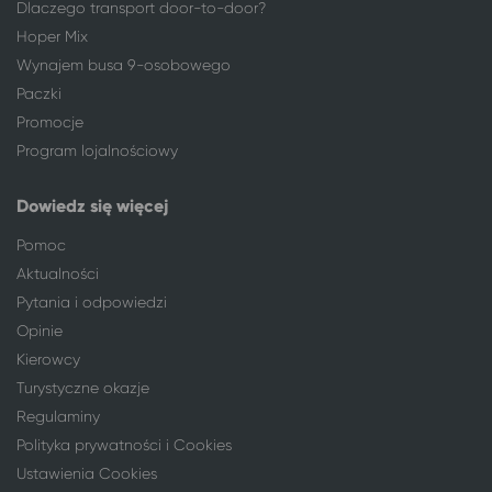
Dlaczego transport door-to-door?
Warszawa
Szczytna
Hoper Mix
Warszawa
Polanica-Zdrój
Warszawa
Duszniki-Zdrój
Wynajem busa 9-osobowego
Warszawa
Złoty Stok
Paczki
Warszawa
Kłodzko
Promocje
Warszawa
Władysławowo
Program lojalnościowy
Warszawa
Jelenia Góra
Warszawa
Karpacz
Dowiedz się więcej
Warszawa
Szklarska Poręba
Pomoc
Warszawa
Świeradów-Zdrój
Aktualności
Warszawa
Szczawno-Zdrój
Pytania i odpowiedzi
Warszawa
Busko-Zdrój
Opinie
Warszawa
Reda
Kierowcy
Warszawa
Karwia
Turystyczne okazje
Warszawa
Sarbinowo gm. Mielno
Regulaminy
Warszawa
Dziwnówek
Polityka prywatności i Cookies
Warszawa
Dziwnów
Ustawienia Cookies
Warszawa
Rewal