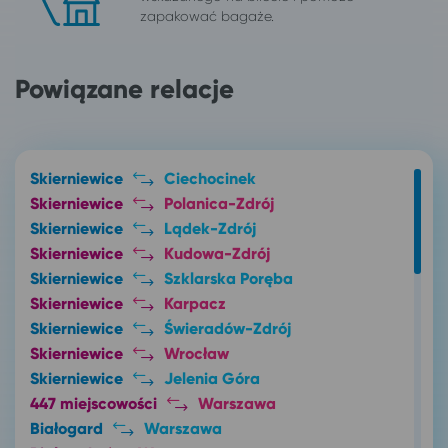
zapakować bagaże.
Powiązane relacje
Skierniewice
Ciechocinek
Skierniewice
Polanica-Zdrój
Skierniewice
Lądek-Zdrój
Skierniewice
Kudowa-Zdrój
Skierniewice
Szklarska Poręba
Skierniewice
Karpacz
Skierniewice
Świeradów-Zdrój
Skierniewice
Wrocław
Skierniewice
Jelenia Góra
447 miejscowości
Warszawa
Białogard
Warszawa