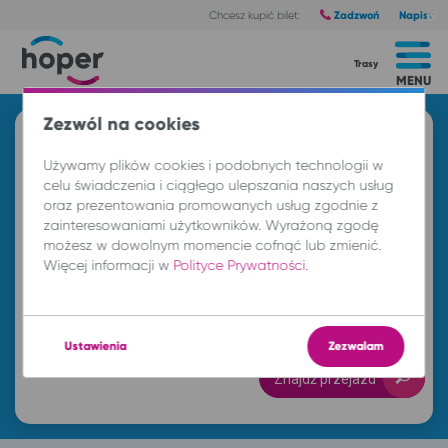
Zadzwoń
Napisz
Chcesz kupić bilet:
Trasy
MENU
Zezwól na cookies
Znajdź przejazd i kup bilet
Używamy plików cookies i podobnych technologii w
Z
celu świadczenia i ciągłego ulepszania naszych usług
oraz prezentowania promowanych usług zgodnie z
zainteresowaniami użytkowników. Wyrażoną zgodę
DO
możesz w dowolnym momencie cofnąć lub zmienić.
Więcej informacji w
Polityce Prywatności
.
so. 8 sie.
-- : --
Ustawienia
Zezwalam
Znajdź przejazd