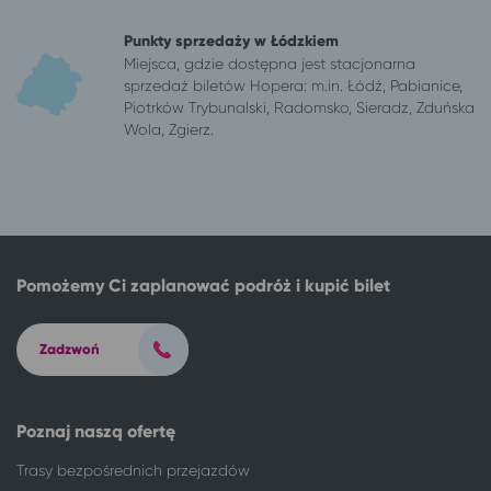
Pabianice
Warszawa
Piła
Warszawa
Punkty sprzedaży w Łódzkiem
Piotrków Trybunalski
Warszawa
Miejsca, gdzie dostępna jest stacjonarna
sprzedaż biletów Hopera: m.in. Łódź, Pabianice,
Płock
Warszawa
Piotrków Trybunalski, Radomsko, Sieradz, Zduńska
Poznań
Warszawa
Wola, Zgierz.
Puck
Warszawa
Radomsko
Warszawa
Sieradz
Warszawa
Świebodzin
Warszawa
Toruń
Warszawa
Wałbrzych
Warszawa
Pomożemy Ci zaplanować podróż i kupić bilet
Wałcz
Warszawa
Warszawa
Lądek-Zdrój
Zadzwoń
Warszawa
Solec-Zdrój
Warszawa
Kudowa-Zdrój
Warszawa
Ciechocinek
Poznaj naszą ofertę
Warszawa
Długopole-Zdrój
Trasy bezpośrednich przejazdów
Warszawa
Stronie Śląskie