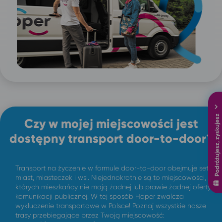
Podróżujesz, zyskujesz
Czy w mojej miejscowości jest
dostępny transport door-to-door?
Transport na życzenie w formule door-to-door obejmuje setki
miast, miasteczek i wsi. Niejednokrotnie są to miejscowości,
których mieszkańcy nie mają żadnej lub prawie żadnej oferty
komunikacji publicznej. W tej sposób Hoper zwalcza
wykluczenie transportowe w Polsce! Poznaj wszystkie nasze
trasy przebiegające przez Twoją miejscowość: