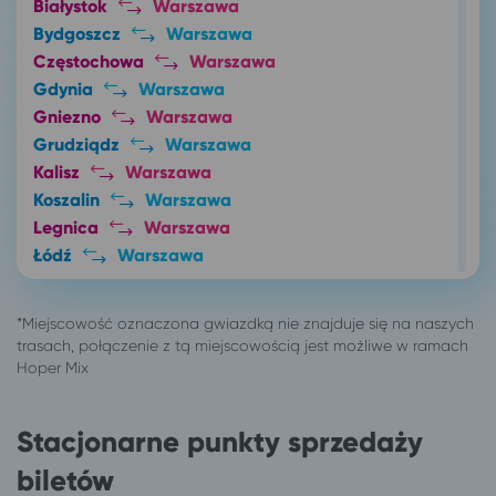
Białystok
Warszawa
Bydgoszcz
Warszawa
Częstochowa
Warszawa
Gdynia
Warszawa
Gniezno
Warszawa
Grudziądz
Warszawa
Kalisz
Warszawa
Koszalin
Warszawa
Legnica
Warszawa
Łódź
Warszawa
Lublin
Warszawa
Nakło nad Notecią
Warszawa
Nowy Tomyśl
Warszawa
Nysa
Warszawa
Oleśnica
Warszawa
Opole
Warszawa
Stacjonarne punkty sprzedaży
Ostrów Mazowiecka
Warszawa
biletów
Ostrów Wielkopolski
Warszawa