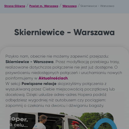
/
/
/
Strona Główna
Powiat m. Warszawa
Warszawa
Skierniewice - Warszawa
Skierniewice - Warszawa
Przykro nam, obecnie nie możemy zapewnić przejazdu:
Skierniewice - Warszawa
. Przez modyfikację przebiegu trasy,
realizowane dotychczas połączenie nie jest już dostępne. O
przywróceniu niedostępnych połączeń i uruchamianiu nowych
poinformujemy w
Aktualnościach
.
W sekcji
Powiązane relacje
skojarzyliśmy połączenia z
wyszukiwaną przez Ciebie miejscowością początkową lub
docelową. Dzięki usłudze adres-adres Hopera podróż
odbędziesz wygodniej niż autobusem czy pociągiem:
zapomnij o czekaniu na dworcu i dźwiganiu bagaży.