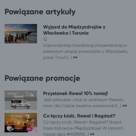
Toruń
Kołczewo
Powiązane artykuły
Toruń
Długopole-Zdrój
Toruń
Mikołajki
Wyjazd do Międzyzdrojów z
Toruń
Wieniec Zdrój
Włocławka i Torunia
Toruń
Połczyn-Zdrój
12.
Toruń
Polanica-Zdrój
krajowa&nbsp;trasa&nbsp;Hopera&nbsp;w
Toruń
Poznań
pierwszym etapie prowadziła z Włocławka,
przez Toruń,(...)
>>
Toruń
Poznań
Toruń
Jastrzębia Góra
Toruń
Władysławowo
Powiązane promocje
Toruń
Gdańsk
Toruń
Karpacz
Przystanek Rewal 10% taniej!
Toruń
Gdynia
Jeśli planujesz urlop w urokliwym Rewalu,
Toruń
Duszniki-Zdrój
mam dla Ciebie świetną wiadomość!(...)
>>
Toruń
Suwałki
Co łączy Łódź, Rewal i Bagdad?
Toruń
Kudowa-Zdrój
Co łączy Łódź, Rewal i Bagdad? Nasza
Toruń
Augustów
trasa Katowice-Międzyzdroje! W ramach
naszej akcji #HOPERł(...)
>>
Toruń
Łódź