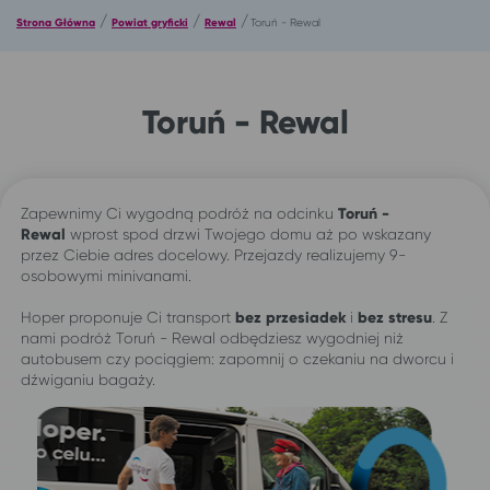
/
/
/
Strona Główna
Powiat gryficki
Rewal
Toruń - Rewal
Toruń - Rewal
Zapewnimy Ci wygodną podróż na odcinku
Toruń -
Rewal
wprost spod drzwi Twojego domu aż po wskazany
przez Ciebie adres docelowy. Przejazdy realizujemy 9-
osobowymi minivanami.
Hoper proponuje Ci transport
bez przesiadek
i
bez stresu
. Z
nami podróż Toruń - Rewal odbędziesz wygodniej niż
autobusem czy pociągiem: zapomnij o czekaniu na dworcu i
dźwiganiu bagaży.