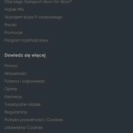
Dlaczego transport door-to-door?
Turek
Toruń
Hoper Mix
Tychy
Toruń
Wynajem busa 9-osobowego
Wieluń
Toruń
Paczki
Wizna
Toruń
Promocje
Włocławek
Toruń
Program lojalnościowy
Wrocław
Toruń
Września
Toruń
Dowiedz się więcej
Zabrze
Toruń
Pomoc
Zamość*
Toruń
Aktualności
Zielona Góra
Toruń
ponad 950 lokalizacji
Toruń
Pytania i odpowiedzi
169 miejscowości
Rewal
Opinie
Chorzów
Rewal
Kierowcy
Częstochowa
Rewal
Turystyczne okazje
Dąbrowa Górnicza
Rewal
Regulaminy
Głogów
Rewal
Polityka prywatności i Cookies
Gorzów Wielkopolski
Rewal
Ustawienia Cookies