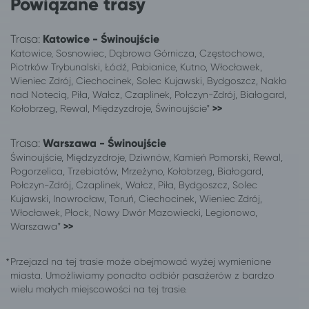
Powiązane trasy
Toruń
Dźwirzyno
Toruń
Częstochowa
Trasa:
Katowice - Świnoujście
Toruń
Karwia
Katowice, Sosnowiec, Dąbrowa Górnicza, Częstochowa,
Toruń
Reda
Piotrków Trybunalski, Łódź, Pabianice, Kutno, Włocławek,
Toruń
Świeradów-Zdrój
Wieniec Zdrój, Ciechocinek, Solec Kujawski, Bydgoszcz, Nakło
nad Notecią, Piła, Wałcz, Czaplinek, Połczyn-Zdrój, Białogard,
Toruń
Sopot
Kołobrzeg, Rewal, Międzyzdroje, Świnoujście*
>>
Toruń
Sianożęty
Toruń
Sarbinowo gm. Mielno
Trasa:
Warszawa - Świnoujście
Toruń
Ustronie Morskie
Świnoujście, Międzyzdroje, Dziwnów, Kamień Pomorski, Rewal,
Toruń
Kazimierz Dolny
Pogorzelica, Trzebiatów, Mrzeżyno, Kołobrzeg, Białogard,
Toruń
Konstancin-Jeziorna
Połczyn-Zdrój, Czaplinek, Wałcz, Piła, Bydgoszcz, Solec
Kujawski, Inowrocław, Toruń, Ciechocinek, Wieniec Zdrój,
Toruń
Giżycko
Włocławek, Płock, Nowy Dwór Mazowiecki, Legionowo,
Toruń
Jedlina-Zdrój
Warszawa*
>>
Toruń
Szczawno-Zdrój
Toruń
Inowrocław
Przejazd na tej trasie może obejmować wyżej wymienione
Toruń
Świnoujście
miasta. Umożliwiamy ponadto odbiór pasażerów z bardzo
Toruń
Kamień Pomorski
wielu małych miejscowości na tej trasie.
Toruń
Wisełka