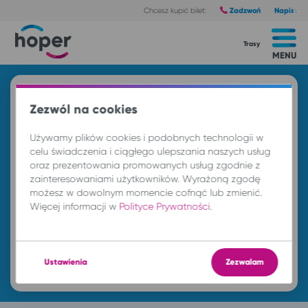
Zadzwoń
Napisz
Chcesz kupić bilet:
Trasy
MENU
Znajdź przejazd i kup bilet
Zezwól na cookies
Z
Używamy plików cookies i podobnych technologii w
celu świadczenia i ciągłego ulepszania naszych usług
oraz prezentowania promowanych usług zgodnie z
DO
zainteresowaniami użytkowników. Wyrażoną zgodę
możesz w dowolnym momencie cofnąć lub zmienić.
Więcej informacji w
Polityce Prywatności
.
nd. 9 sie.
-- : --
Znajdź przejazd
Ustawienia
Zezwalam