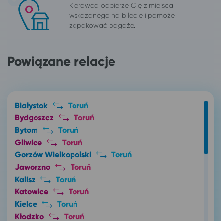
Kierowca odbierze Cię z miejsca
wskazanego na bilecie i pomoże
zapakować bagaże.
Powiązane relacje
Białystok
Toruń
Bydgoszcz
Toruń
Bytom
Toruń
Gliwice
Toruń
Gorzów Wielkopolski
Toruń
Jaworzno
Toruń
Kalisz
Toruń
Katowice
Toruń
Kielce
Toruń
Kłodzko
Toruń