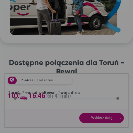
Dostępne połączenia dla Toruń -
Rewal
Z adresu pod adres
Toruń, Twój adres
Rewal, Twój adres
10:05 -
16:46
6h
41min
Wybierz datę