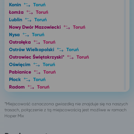
Konin
Toruń
Łomża
Toruń
Lublin
Toruń
Nowy Dwór Mazowiecki
Toruń
Nysa
Toruń
Ostrołęka
Toruń
Ostrów Wielkopolski
Toruń
Ostrowiec Świętokrzyski*
Toruń
Oświęcim
Toruń
Pabianice
Toruń
Płock
Toruń
Radom
Toruń
Sędziszów Małopolski
Toruń
Sieradz
Toruń
Stalowa Wola
Toruń
Starogard Gdański
Toruń
Szczecin
Toruń
Tarnów
Toruń