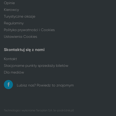
Tychy
Toruń
Opinie
Wieluń
Toruń
Kierowcy
Wizna
Toruń
Turystyczne okazje
Włocławek
Toruń
Regulaminy
Wrocław
Toruń
Polityka prywatności i Cookies
Września
Toruń
Ustawienia Cookies
Zabrze
Toruń
Zamość*
Toruń
Skontaktuj się z nami
Zielona Góra
Toruń
Kontakt
ponad 950 lokalizacji
Toruń
Stacjonarne punkty sprzedaży biletów
416 lokalizacji
Mielno
Dla mediów
Białystok
Mielno
Bielsko-Biała*
Mielno
Lubisz nas? Powiedz to znajomym
Busko-Zdrój
Mielno
Bydgoszcz
Mielno
Bytom
Mielno
Ciechocinek
Mielno
Technologia i wykonanie
Teroplan S.A. (e-podróżnik.pl)
Drobin
Mielno