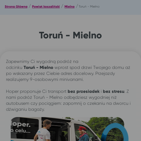
/
/
/
Strona Główna
Powiat koszaliński
Mielno
Toruń - Mielno
Toruń - Mielno
Zapewnimy Ci wygodną podróż na
odcinku
Toruń -
Mielno
wprost spod drzwi Twojego domu aż
po wskazany przez Ciebie adres docelowy. Przejazdy
realizujemy 9-osobowymi minivanami.
Hoper proponuje Ci transport
bez przesiadek
i
bez stresu
. Z
nami podróż Toruń - Mielno odbędziesz wygodniej niż
autobusem czy pociągiem: zapomnij o czekaniu na dworcu i
dźwiganiu bagaży.