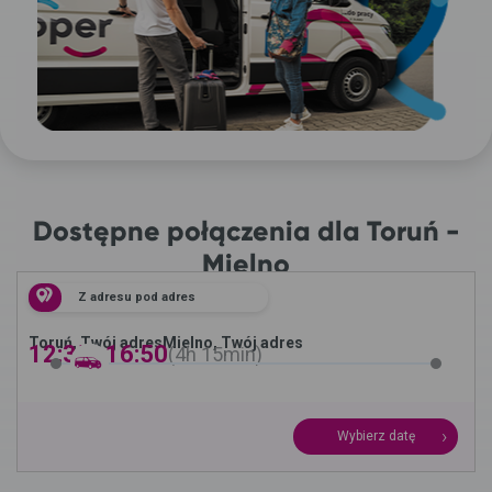
Dostępne połączenia dla Toruń -
Mielno
Z adresu pod adres
Toruń, Twój adres
Mielno, Twój adres
12:35 -
16:50
4h
15min
Wybierz datę