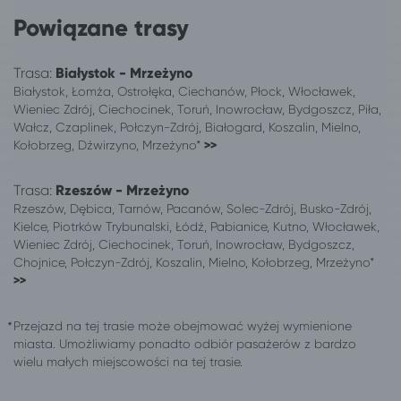
Toruń
Karwia
Powiązane trasy
Toruń
Reda
Toruń
Świeradów-Zdrój
Toruń
Sianożęty
Trasa:
Białystok - Mrzeżyno
Toruń
Częstochowa
Białystok, Łomża, Ostrołęka, Ciechanów, Płock, Włocławek,
Wieniec Zdrój, Ciechocinek, Toruń, Inowrocław, Bydgoszcz, Piła,
Toruń
Sopot
Wałcz, Czaplinek, Połczyn-Zdrój, Białogard, Koszalin, Mielno,
Toruń
Sarbinowo gm. Mielno
Kołobrzeg, Dźwirzyno, Mrzeżyno*
>>
Toruń
Ustronie Morskie
Toruń
Kazimierz Dolny
Trasa:
Rzeszów - Mrzeżyno
Toruń
Konstancin-Jeziorna
Rzeszów, Dębica, Tarnów, Pacanów, Solec-Zdrój, Busko-Zdrój,
Toruń
Giżycko
Kielce, Piotrków Trybunalski, Łódź, Pabianice, Kutno, Włocławek,
Wieniec Zdrój, Ciechocinek, Toruń, Inowrocław, Bydgoszcz,
Toruń
Jedlina-Zdrój
Chojnice, Połczyn-Zdrój, Koszalin, Mielno, Kołobrzeg, Mrzeżyno*
Toruń
Szczawno-Zdrój
>>
Toruń
Inowrocław
Toruń
Świnoujście
Przejazd na tej trasie może obejmować wyżej wymienione
Toruń
Kamień Pomorski
miasta. Umożliwiamy ponadto odbiór pasażerów z bardzo
Toruń
Wisełka
wielu małych miejscowości na tej trasie.
Toruń
Kołczewo