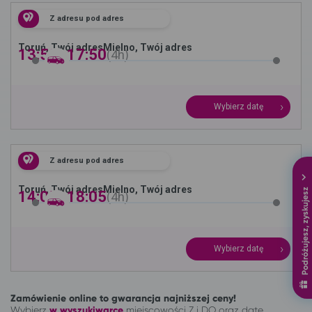
Z adresu pod adres
Toruń, Twój adres
Mielno, Twój adres
13:50 -
17:50
4h
Wybierz datę
Z adresu pod adres
Toruń, Twój adres
Mielno, Twój adres
Podróżujesz, zyskujesz
14:05 -
18:05
4h
Wybierz datę
Zamówienie online to gwarancja najniższej ceny!
Wybierz
w wyszukiwarce
miejscowości Z i DO oraz datę