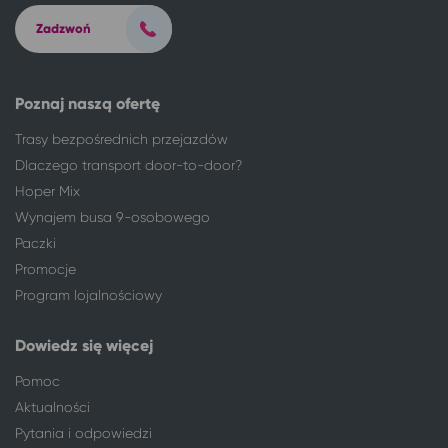
Toruń
Międzywodzie
Zadzwoń
Toruń
Rewal
Toruń
Międzyzdroje
Toruń
Poznań
Poznaj naszą ofertę
Toruń
Szklarska Poręba
Toruń
Jelenia Góra
Trasy bezpośrednich przejazdów
Toruń
Solec-Zdrój
Dlaczego transport door-to-door?
Toruń
Warszawa
Hoper Mix
Toruń
Mrzeżyno
Wynajem busa 9-osobowego
Toruń
Busko-Zdrój
Paczki
Toruń
Koszalin
Promocje
Toruń
Rzeszów
Program lojalnościowy
Toruń
Lądek-Zdrój
Toruń
Kołobrzeg
Dowiedz się więcej
Toruń
Ciechocinek
Toruń
Zator*
Pomoc
Toruń
Kraków
Aktualności
Turek
Toruń
Pytania i odpowiedzi