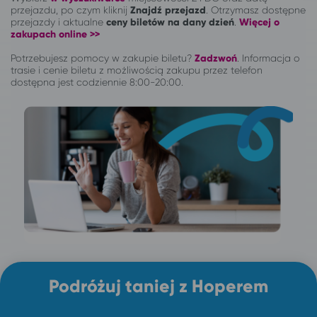
przejazdu, po czym kliknij
Znajdź przejazd
. Otrzymasz dostępne
przejazdy i aktualne
ceny biletów na dany dzień
.
Więcej o
zakupach online >>
Potrzebujesz pomocy w zakupie biletu?
Zadzwoń
.
Informacja o
trasie i cenie biletu z możliwością zakupu przez telefon
dostępna jest codziennie 8:00-20:00.
Podróżuj taniej z Hoperem