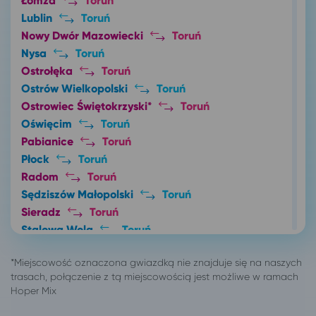
Łomża
Toruń
Lublin
Toruń
Nowy Dwór Mazowiecki
Toruń
Nysa
Toruń
Ostrołęka
Toruń
Ostrów Wielkopolski
Toruń
Ostrowiec Świętokrzyski*
Toruń
Oświęcim
Toruń
Pabianice
Toruń
Płock
Toruń
Radom
Toruń
Sędziszów Małopolski
Toruń
Sieradz
Toruń
Stalowa Wola
Toruń
Starogard Gdański
Toruń
Szczecin
Toruń
Tarnów
Toruń
Toruń
Dźwirzyno