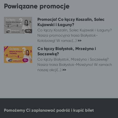
Toruń
Długopole-Zdrój
Powiązane promocje
Toruń
Mikołajki
Toruń
Wieniec Zdrój
Promocja! Co łączy Koszalin, Solec
Toruń
Połczyn-Zdrój
Kujawski i Łaguny?
Toruń
Duszniki-Zdrój
Co łączy Koszalin, Solec Kujawski i Łaguny?
Toruń
Poznań
Nasza promocyjna trasa Białystok-
Toruń
Jastrzębia Góra
Kołobrzeg! W ramac(...)
>>
Toruń
Władysławowo
Co łączy Białystok, Mrzeżyno i
Toruń
Gdańsk
Soczewkę?
Co łączy Białystok, Mrzeżyno i Soczewkę?
Toruń
Karpacz
Nasza trasa Białystok-Mrzeżyno! W ramach
Toruń
Gdynia
naszej akcji(...)
>>
Toruń
Polanica-Zdrój
Toruń
Kudowa-Zdrój
Toruń
Suwałki
Toruń
Augustów
Toruń
Łódź
Toruń
Niechorze
Pomożemy Ci zaplanować podróż i kupić bilet
Toruń
Międzywodzie