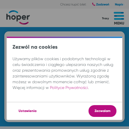
Zadzwoń
Napisz
Chcesz kupić bilet:
Trasy
MENU
Znajdź przejazd i kup bilet
Zezwól na cookies
Z
Używamy plików cookies i podobnych technologii w
celu świadczenia i ciągłego ulepszania naszych usług
oraz prezentowania promowanych usług zgodnie z
DO
zainteresowaniami użytkowników. Wyrażoną zgodę
możesz w dowolnym momencie cofnąć lub zmienić.
Więcej informacji w
Polityce Prywatności
.
pt. 7 sie.
-- : --
Znajdź przejazd
Ustawienia
Zezwalam