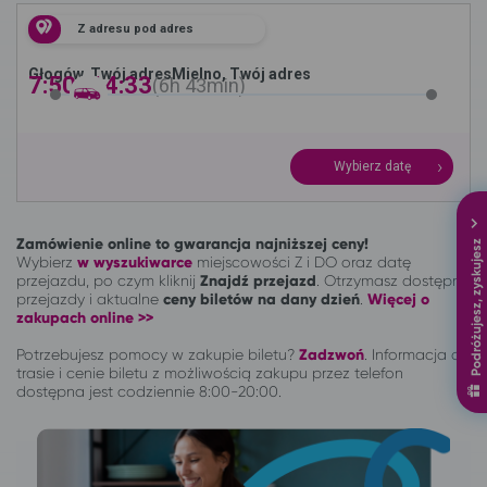
Z adresu pod adres
Głogów, Twój adres
Mielno, Twój adres
7:50 -
14:33
6h
43min
Wybierz datę
Zamówienie online to gwarancja najniższej ceny!
Podróżujesz, zyskujesz
Wybierz
w wyszukiwarce
miejscowości Z i DO oraz datę
przejazdu, po czym kliknij
Znajdź przejazd
. Otrzymasz dostępne
przejazdy i aktualne
ceny biletów na dany dzień
.
Więcej o
zakupach online >>
Potrzebujesz pomocy w zakupie biletu?
Zadzwoń
.
Informacja o
trasie i cenie biletu z możliwością zakupu przez telefon
dostępna jest codziennie 8:00-20:00.