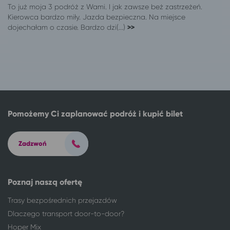
To już moja 3 podróż z Wami. I jak zawsze beż zastrzeżeń.
Kierowca bardzo miły. Jazda bezpieczna. Na miejsce
dojechałam o czasie. Bardzo dzi(...)
>>
Pomożemy Ci zaplanować podróż i kupić bilet
Zadzwoń
Poznaj naszą ofertę
Trasy bezpośrednich przejazdów
Dlaczego transport door-to-door?
Hoper Mix