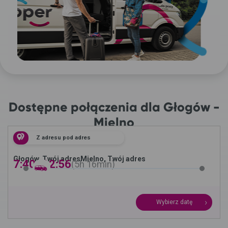
Dostępne połączenia dla Głogów -
Mielno
Z adresu pod adres
Głogów, Twój adres
Mielno, Twój adres
7:40 -
12:56
5h
16min
Wybierz datę