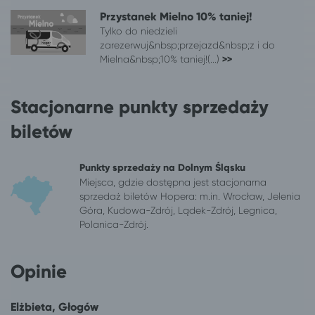
Wrocław
Mielno
Przystanek Mielno 10% taniej!
Tylko do niedzieli
Zabrze
Mielno
zarezerwuj&nbsp;przejazd&nbsp;z i do
Zielona Góra
Mielno
Mielna&nbsp;10% taniej!(...)
>>
Stacjonarne punkty sprzedaży
biletów
Punkty sprzedaży na Dolnym Śląsku
Miejsca, gdzie dostępna jest stacjonarna
sprzedaż biletów Hopera: m.in. Wrocław, Jelenia
Góra, Kudowa-Zdrój, Lądek-Zdrój, Legnica,
Polanica-Zdrój.
Opinie
Elżbieta, Głogów