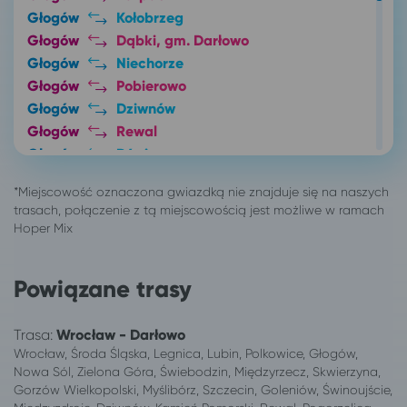
Głogów
Kołobrzeg
Głogów
Dąbki, gm. Darłowo
Głogów
Niechorze
Głogów
Pobierowo
Głogów
Dziwnów
Głogów
Rewal
Głogów
Dźwirzyno
Głogów
Międzywodzie
Głogów
Świnoujście
Głogów
Połczyn-Zdrój
416 lokalizacji
Mielno
Białystok
Mielno
Powiązane trasy
Bielsko-Biała*
Mielno
Busko-Zdrój
Mielno
Trasa:
Wrocław - Darłowo
Bydgoszcz
Mielno
Wrocław, Środa Śląska, Legnica, Lubin, Polkowice, Głogów,
Bytom
Mielno
Nowa Sól, Zielona Góra, Świebodzin, Międzyrzecz, Skwierzyna,
Ciechocinek
Mielno
Gorzów Wielkopolski, Myślibórz, Szczecin, Goleniów, Świnoujście,
Drobin
Mielno