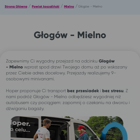
/
/
/
Strona Główna
Powiat koszaliński
Mielno
Głogów - Mielno
Głogów - Mielno
Zapewnimy Ci wygodny przejazd na odcinku
Głogów
-
Mielno
wprost spod drzwi Twojego domu aż po wskazany
przez Ciebie adres docelowy. Przejazdy realizujemy 9-
osobowymi minivanami.
Hoper proponuje Ci transport
bez przesiadek
i
bez stresu
. Z
nami podróż Głogów - Mielno odbędziesz wygodniej niż
autobusem czy pociągiem: zapomnij o czekaniu na dworcu i
dźwiganiu bagaży.