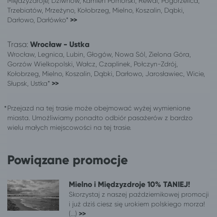
Międzyzdroje, Dziwnów, Kamień Pomorski, Rewal, Pogorzelica,
Gliwice
Mielno
Trzebiatów, Mrzeżyno, Kołobrzeg, Mielno, Koszalin, Dąbki,
Darłowo, Darłówko*
>>
Gorzów Wielkopolski
Mielno
Kielce
Mielno
Trasa:
Wrocław - Ustka
Kutno
Mielno
Wrocław, Legnica, Lubin, Głogów, Nowa Sól, Zielona Góra,
Legnica
Mielno
Gorzów Wielkopolski, Wałcz, Czaplinek, Połczyn-Zdrój,
Łódź
Mielno
Kołobrzeg, Mielno, Koszalin, Dąbki, Darłowo, Jarosławiec, Wicie,
Lubin
Mielno
Słupsk, Ustka*
>>
Lublin
Mielno
Opole
Mielno
Przejazd na tej trasie może obejmować wyżej wymienione
miasta. Umożliwiamy ponadto odbiór pasażerów z bardzo
Piotrków Trybunalski
Mielno
wielu małych miejscowości na tej trasie.
Płock
Mielno
Poznań
Mielno
Ruda Śląska
Mielno
Powiązane promocje
Rzeszów
Mielno
Toruń
Mielno
Mielno i Międzyzdroje 10% TANIEJ!
Tychy
Mielno
Skorzystaj z naszej październikowej promocji
Warszawa
Mielno
i już dziś ciesz się urokiem polskiego morza!
(...)
>>
Włocławek
Mielno