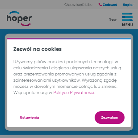
Zadzwoń
Napisz
Chcesz kupić bilet:
Trasy
MENU
Znajdź przejazd i kup bilet
Zezwól na cookies
Z
Używamy plików cookies i podobnych technologii w
celu świadczenia i ciągłego ulepszania naszych usług
oraz prezentowania promowanych usług zgodnie z
DO
zainteresowaniami użytkowników. Wyrażoną zgodę
możesz w dowolnym momencie cofnąć lub zmienić.
Więcej informacji w
Polityce Prywatności
.
nd. 9 sie.
-- : --
Znajdź przejazd
Ustawienia
Zezwalam