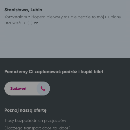
Stanisława, Lubin
Korzystałam z Hopera pierwszy raz ale będzie to mój ulubiony
przewoźnik. (...)
>>
Pomożemy Ci zaplanować podróż i kupić bilet
Zadzwoń
Poznaj naszą ofertę
Trasy bezpośrednich przejazdów
Dlaczego transport door-to-door?