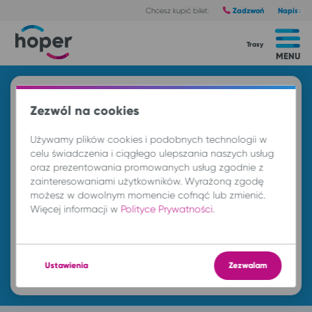
Zadzwoń
Napisz
Chcesz kupić bilet:
Trasy
MENU
Znajdź przejazd i kup bilet
Zezwól na cookies
Z
Używamy plików cookies i podobnych technologii w
celu świadczenia i ciągłego ulepszania naszych usług
oraz prezentowania promowanych usług zgodnie z
DO
zainteresowaniami użytkowników. Wyrażoną zgodę
możesz w dowolnym momencie cofnąć lub zmienić.
Więcej informacji w
Polityce Prywatności
.
pt. 7 sie.
-- : --
Znajdź przejazd
Ustawienia
Zezwalam