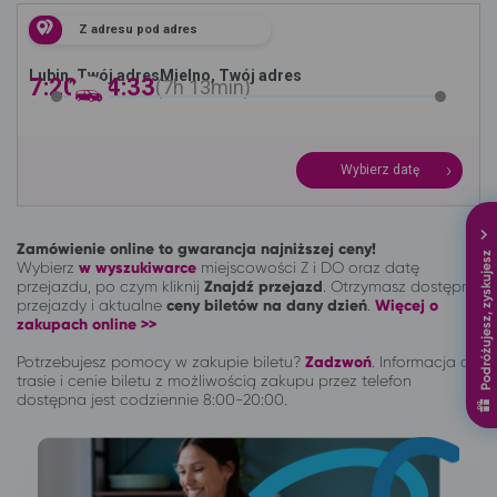
Z adresu pod adres
Lubin, Twój adres
Mielno, Twój adres
7:20 -
14:33
7h
13min
Wybierz datę
Zamówienie online to gwarancja najniższej ceny!
Podróżujesz, zyskujesz
Wybierz
w wyszukiwarce
miejscowości Z i DO oraz datę
przejazdu, po czym kliknij
Znajdź przejazd
. Otrzymasz dostępne
przejazdy i aktualne
ceny biletów na dany dzień
.
Więcej o
zakupach online >>
Potrzebujesz pomocy w zakupie biletu?
Zadzwoń
.
Informacja o
trasie i cenie biletu z możliwością zakupu przez telefon
dostępna jest codziennie 8:00-20:00.