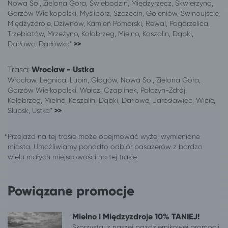
Nowa Sól, Zielona Góra, Świebodzin, Międzyrzecz, Skwierzyna,
Lubin
Połczyn-Zdrój
Gorzów Wielkopolski, Myślibórz, Szczecin, Goleniów, Świnoujście,
416 lokalizacji
Mielno
Międzyzdroje, Dziwnów, Kamień Pomorski, Rewal, Pogorzelica,
Trzebiatów, Mrzeżyno, Kołobrzeg, Mielno, Koszalin, Dąbki,
Białystok
Mielno
Darłowo, Darłówko*
>>
Bielsko-Biała*
Mielno
Busko-Zdrój
Mielno
Trasa:
Wrocław - Ustka
Bydgoszcz
Mielno
Wrocław, Legnica, Lubin, Głogów, Nowa Sól, Zielona Góra,
Bytom
Mielno
Gorzów Wielkopolski, Wałcz, Czaplinek, Połczyn-Zdrój,
Ciechocinek
Mielno
Kołobrzeg, Mielno, Koszalin, Dąbki, Darłowo, Jarosławiec, Wicie,
Słupsk, Ustka*
>>
Drobin
Mielno
Gliwice
Mielno
Przejazd na tej trasie może obejmować wyżej wymienione
Głogów
Mielno
miasta. Umożliwiamy ponadto odbiór pasażerów z bardzo
Gorzów Wielkopolski
Mielno
wielu małych miejscowości na tej trasie.
Kielce
Mielno
Kutno
Mielno
Powiązane promocje
Legnica
Mielno
Łódź
Mielno
Lublin
Mielno
Mielno i Międzyzdroje 10% TANIEJ!
Opole
Mielno
Skorzystaj z naszej październikowej promocji