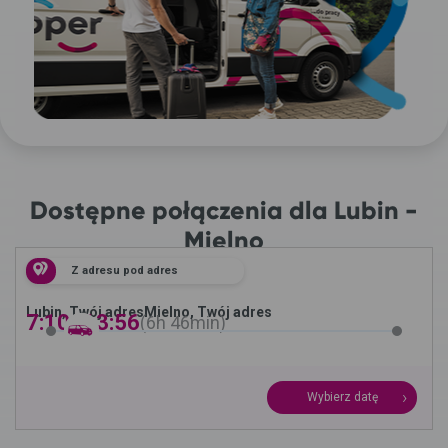
Dostępne połączenia dla Lubin -
Mielno
Z adresu pod adres
Lubin, Twój adres
Mielno, Twój adres
7:10 -
13:56
6h
46min
Wybierz datę