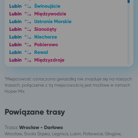
Lubin
Świnoujście
Lubin
Międzywodzie
Lubin
Ustronie Morskie
Lubin
Sianożęty
Lubin
Niechorze
Lubin
Pobierowo
Lubin
Rewal
Lubin
Międzyzdroje
Lubin
Darłówko
Lubin
Poznań
Lubin
Sarbinowo gm. Mielno
Lubin
Dźwirzyno
Lubin
Dąbki, gm. Darłowo
Lubin
Kołobrzeg
Powiązane trasy
Lubin
Koszalin
Lubin
Włocławek
Trasa:
Wrocław - Darłowo
Lubin
Świeradów-Zdrój
Wrocław, Środa Śląska, Legnica, Lubin, Polkowice, Głogów,
Lubin
Poznań