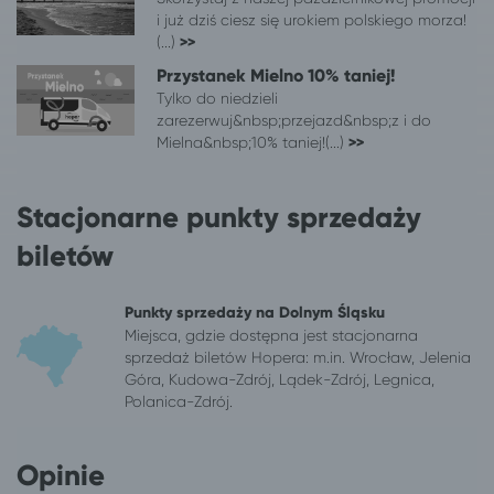
i już dziś ciesz się urokiem polskiego morza!
Piotrków Trybunalski
Mielno
(...)
>>
Płock
Mielno
Przystanek Mielno 10% taniej!
Poznań
Mielno
Tylko do niedzieli
Ruda Śląska
Mielno
zarezerwuj&nbsp;przejazd&nbsp;z i do
Rzeszów
Mielno
Mielna&nbsp;10% taniej!(...)
>>
Toruń
Mielno
Tychy
Mielno
Stacjonarne punkty sprzedaży
Warszawa
Mielno
Włocławek
Mielno
biletów
Wrocław
Mielno
Zabrze
Mielno
Punkty sprzedaży na Dolnym Śląsku
Zielona Góra
Mielno
Miejsca, gdzie dostępna jest stacjonarna
sprzedaż biletów Hopera: m.in. Wrocław, Jelenia
Góra, Kudowa-Zdrój, Lądek-Zdrój, Legnica,
Polanica-Zdrój.
Opinie