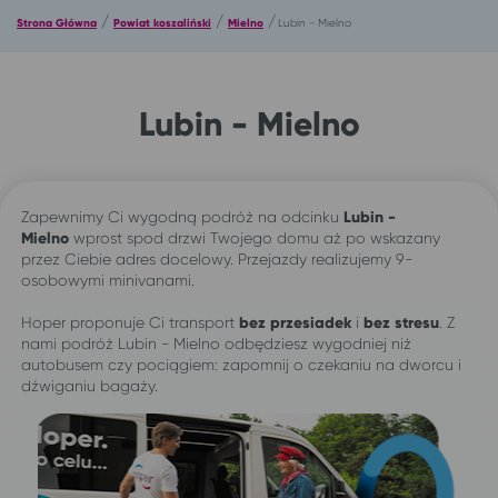
/
/
/
Strona Główna
Powiat koszaliński
Mielno
Lubin - Mielno
Lubin - Mielno
Zapewnimy Ci wygodną podróż na odcinku
Lubin -
Mielno
wprost spod drzwi Twojego domu aż po wskazany
przez Ciebie adres docelowy. Przejazdy realizujemy 9-
osobowymi minivanami.
Hoper proponuje Ci transport
bez przesiadek
i
bez stresu
. Z
nami podróż Lubin - Mielno odbędziesz wygodniej niż
autobusem czy pociągiem: zapomnij o czekaniu na dworcu i
dźwiganiu bagaży.