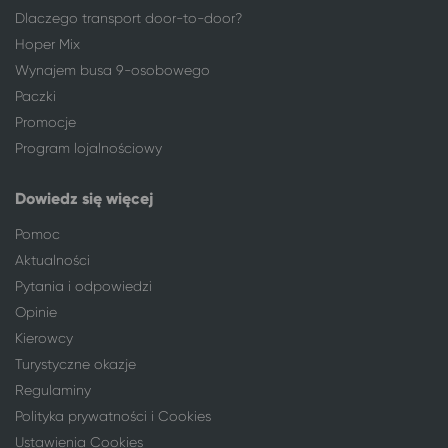
Łódź
Międzywodzie
Dlaczego transport door-to-door?
Łódź
Dziwnów
Hoper Mix
Łódź
Dziwnówek
Wynajem busa 9-osobowego
Łódź
Dziwnówek
Paczki
Łódź
Międzyzdroje
Promocje
Łódź
Pobierowo
Program lojalnościowy
Łódź
Wieniec Zdrój
Łódź
Karpacz
Dowiedz się więcej
Łódź
Lądek-Zdrój
Pomoc
Łódź
Polanica-Zdrój
Aktualności
Łódź
Czaplinek
Pytania i odpowiedzi
Łódź
Solec-Zdrój
Łódź
Wałbrzych
Opinie
Łódź
Grzybowo
Kierowcy
Łódź
Jarosławiec, gm. Postomino
Turystyczne okazje
Łódź
Kraków
Regulaminy
Łódź
Gdynia
Polityka prywatności i Cookies
Łódź
Sopot
Ustawienia Cookies