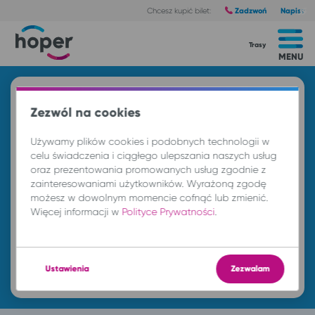
Zadzwoń
Napisz
Chcesz kupić bilet:
Trasy
MENU
Znajdź przejazd i kup bilet
Zezwól na cookies
Z
Używamy plików cookies i podobnych technologii w
celu świadczenia i ciągłego ulepszania naszych usług
oraz prezentowania promowanych usług zgodnie z
DO
zainteresowaniami użytkowników. Wyrażoną zgodę
możesz w dowolnym momencie cofnąć lub zmienić.
Więcej informacji w
Polityce Prywatności
.
nd. 9 sie.
-- : --
Znajdź przejazd
Ustawienia
Zezwalam