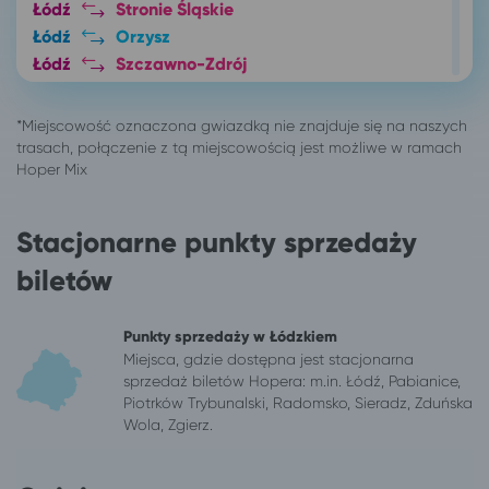
Łódź
Stronie Śląskie
Łódź
Orzysz
Łódź
Szczawno-Zdrój
Łódź
Jastrzębia Góra
Łódź
Ustronie Morskie
Łódź
Inowrocław
Łódź
Darłowo
Łódź
Darłówko
Łódź
Dąbki, gm. Darłowo
Stacjonarne punkty sprzedaży
Łódź
Bobolin
biletów
Łódź
Sandomierz*
Łódź
Kamień Pomorski
Łódź
Świnoujście
Punkty sprzedaży w Łódzkiem
Miejsca, gdzie dostępna jest stacjonarna
Łódź
Giżycko
sprzedaż biletów Hopera: m.in. Łódź, Pabianice,
Łódź
Wrocław
Piotrków Trybunalski, Radomsko, Sieradz, Zduńska
Łódź
Władysławowo
Wola, Zgierz.
Łódź
Mielenko, gm. Mielno
Łódź
Rogowo, pow. gryficki