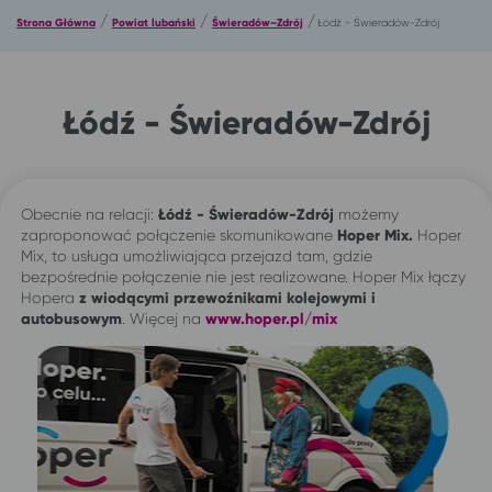
/
/
/
Strona Główna
Powiat lubański
Świeradów–Zdrój
Łódź - Świeradów-Zdrój
Łódź - Świeradów-Zdrój
Obecnie na relacji:
Łódź - Świeradów-Zdrój
możemy
zaproponować połączenie skomunikowane
Hoper Mix.
Hoper
Mix, to usługa umożliwiająca przejazd tam, gdzie
bezpośrednie połączenie nie jest realizowane. Hoper Mix łączy
Hopera
z wiodącymi przewoźnikami kolejowymi i
autobusowym
. Więcej na
www.hoper.pl/mix