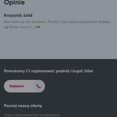
Opinie
Łódź
Chłopy
Łódź
Sianożęty
Krzysztof, Łódź
Łódź
Gąski, gm. Mielno
Nie mam co do dodania. Podróż nad wyraz przyjemna. Należy
Łódź
Sarbinowo gm. Mielno
się firmie honor. (...)
>>
Łódź
Chłapowo
Łódź
Pisz
Łódź
Mrzeżyno
Łódź
Połczyn-Zdrój
Łódź
Pustkowo
Łódź
Kudowa-Zdrój
Łódź
Mikołajki
Pomożemy Ci zaplanować podróż i kupić bilet
Łódź
Ciechocinek
Łódź
Suwałki
Zadzwoń
Łódź
Niechorze
Łódź
Rewal
Łódź
Wisełka
Poznaj naszą ofertę
Łódź
Pogorzelica
Łódź
Duszniki-Zdrój
Trasy bezpośrednich przejazdów