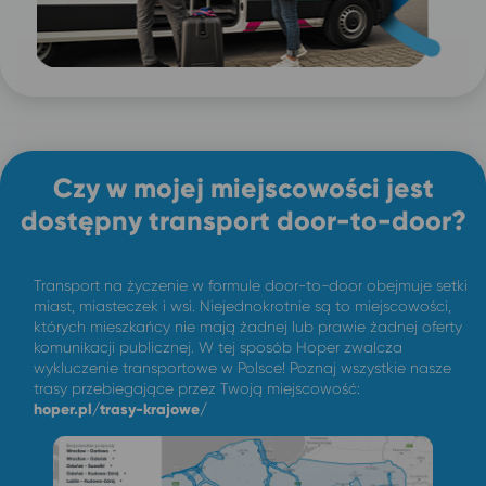
Czy w mojej miejscowości jest
dostępny transport door-to-door?
Transport na życzenie w formule door-to-door obejmuje setki
miast, miasteczek i wsi. Niejednokrotnie są to miejscowości,
których mieszkańcy nie mają żadnej lub prawie żadnej oferty
komunikacji publicznej. W tej sposób Hoper zwalcza
wykluczenie transportowe w Polsce! Poznaj wszystkie nasze
trasy przebiegające przez Twoją miejscowość:
hoper.pl/trasy-krajowe/