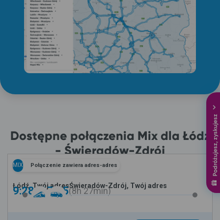
Podróżujesz, zyskujesz
Dostępne połączenia Mix dla Łódź
- Świeradów-Zdrój
MIX
Połączenie zawiera adres-adres
Łódź, Twój adres
Świeradów-Zdrój, Twój adres
9:28 -
17:55
8h
27min