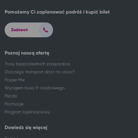
Łódź
Mrzeżyno
Pomożemy Ci zaplanować podróż i kupić bilet
Łódź
Czaplinek
Łódź
Pustkowo
Łódź
Kudowa-Zdrój
Zadzwoń
Łódź
Mikołajki
Łódź
Ciechocinek
Łódź
Suwałki
Poznaj naszą ofertę
Łódź
Niechorze
Trasy bezpośrednich przejazdów
Łódź
Rewal
Dlaczego transport door-to-door?
Łódź
Wisełka
Hoper Mix
Łódź
Pogorzelica
Wynajem busa 9-osobowego
Łódź
Duszniki-Zdrój
Paczki
Łódź
Międzywodzie
Promocje
Łódź
Dziwnów
Program lojalnościowy
Łódź
Dziwnówek
Łódź
Dziwnówek
Dowiedz się więcej
Łódź
Międzyzdroje
Łódź
Pobierowo