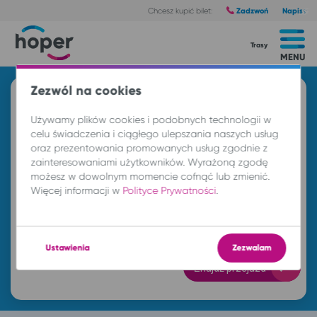
Zadzwoń
Napisz
Chcesz kupić bilet:
Trasy
MENU
Zezwól na cookies
Znajdź przejazd i kup bilet
Używamy plików cookies i podobnych technologii w
Z
celu świadczenia i ciągłego ulepszania naszych usług
oraz prezentowania promowanych usług zgodnie z
zainteresowaniami użytkowników. Wyrażoną zgodę
DO
możesz w dowolnym momencie cofnąć lub zmienić.
Więcej informacji w
Polityce Prywatności
.
cz. 6 sie.
-- : --
Ustawienia
Zezwalam
Znajdź przejazd