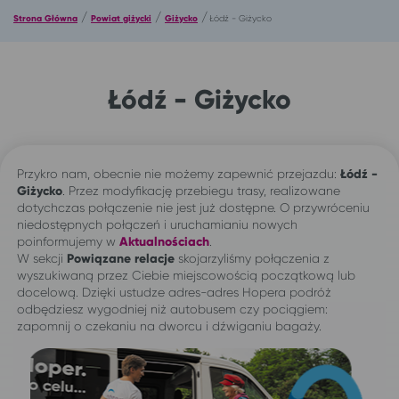
/
/
/
Strona Główna
Powiat giżycki
Giżycko
Łódź - Giżycko
Łódź - Giżycko
Przykro nam, obecnie nie możemy zapewnić przejazdu:
Łódź -
Giżycko
. Przez modyfikację przebiegu trasy, realizowane
dotychczas połączenie nie jest już dostępne. O przywróceniu
niedostępnych połączeń i uruchamianiu nowych
poinformujemy w
Aktualnościach
.
W sekcji
Powiązane relacje
skojarzyliśmy połączenia z
wyszukiwaną przez Ciebie miejscowością początkową lub
docelową. Dzięki ustudze adres-adres Hopera podróż
odbędziesz wygodniej niż autobusem czy pociągiem:
zapomnij o czekaniu na dworcu i dźwiganiu bagaży.