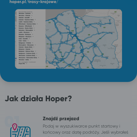
hoper.pl/trasy-krajowe/
Jak działa Hoper?
Znajdź przejazd
Podaj w wyszukiwarce punkt startowy i
końcowy oraz datę podróży. Jeśli wybrałeś