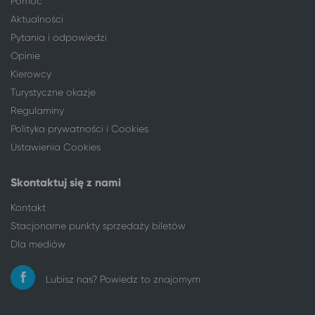
Pomoc
Łódź
Wieniec Zdrój
Aktualności
Łódź
Karpacz
Pytania i odpowiedzi
Łódź
Lądek-Zdrój
Opinie
Łódź
Polanica-Zdrój
Kierowcy
Łódź
Wałbrzych
Turystyczne okazje
Łódź
Świeradów-Zdrój
Regulaminy
Łódź
Grzybowo
Polityka prywatności i Cookies
Łódź
Jarosławiec, gm. Postomino
Ustawienia Cookies
Łódź
Kraków
Łódź
Gdynia
Skontaktuj się z nami
Łódź
Sopot
Łódź
Gdańsk
Kontakt
Łódź
Solec-Zdrój
Stacjonarne punkty sprzedaży biletów
Łódź
Busko-Zdrój
Dla mediów
Łódź
Szklarska Poręba
Łódź
Kołobrzeg
Lubisz nas? Powiedz to znajomym
Łódź
Koszalin
Łódź
Człuchów