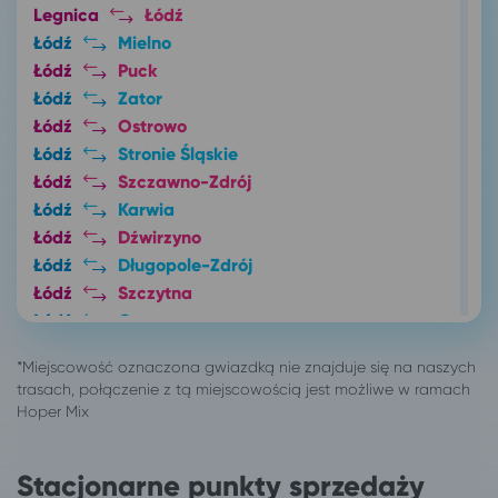
Legnica
Łódź
Łódź
Mielno
Łódź
Puck
Łódź
Zator
Łódź
Ostrowo
Łódź
Stronie Śląskie
Łódź
Szczawno-Zdrój
Łódź
Karwia
Łódź
Dźwirzyno
Łódź
Długopole-Zdrój
Łódź
Szczytna
Łódź
Orzysz
Łódź
Warszawa
Łódź
Pisz
Łódź
Złoty Stok
Łódź
Jastrzębia Góra
Łódź
Ustronie Morskie
Stacjonarne punkty sprzedaży
Łódź
Inowrocław