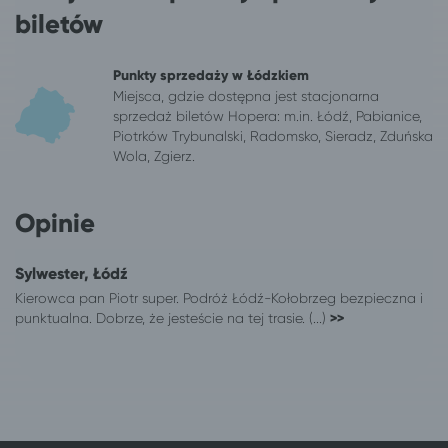
Łódź
Ustka
biletów
Łódź
Darłówko
Łódź
Dąbki, gm. Darłowo
Punkty sprzedaży w Łódzkiem
Łódź
Bobolin
Miejsca, gdzie dostępna jest stacjonarna
Łódź
Sandomierz*
sprzedaż biletów Hopera: m.in. Łódź, Pabianice,
Piotrków Trybunalski, Radomsko, Sieradz, Zduńska
Łódź
Kamień Pomorski
Wola, Zgierz.
Łódź
Świnoujście
Łódź
Władysławowo
Łódź
Dziadowice
Opinie
Łódź
Mielenko, gm. Mielno
Łódź
Rogowo, pow. gryficki
Sylwester, Łódź
Łódź
Chłopy
Kierowca pan Piotr super. Podróż Łódź-Kołobrzeg bezpieczna i
Łódź
Sianożęty
punktualna. Dobrze, że jesteście na tej trasie. (...)
>>
Łódź
Gąski, gm. Mielno
Łódź
Sarbinowo gm. Mielno
Łódź
Chłapowo
Łódź
Połczyn-Zdrój
Łódź
Wrocław