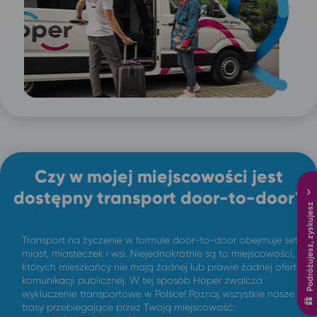
Czy w mojej miejscowości jest
dostępny transport door-to-door?
Podróżujesz, zyskujesz
Transport na życzenie w formule door-to-door obejmuje setki
miast, miasteczek i wsi. Niejednokrotnie są to miejscowości,
których mieszkańcy nie mają żadnej lub prawie żadnej oferty
komunikacji publicznej. W tej sposób Hoper zwalcza
wykluczenie transportowe w Polsce! Poznaj wszystkie nasze
trasy przebiegające przez Twoją miejscowość: