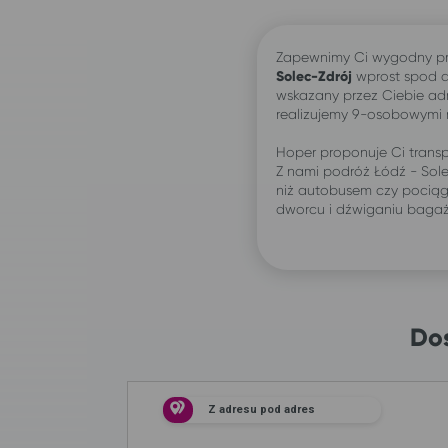
Zapewnimy Ci wygodny pr
Solec-Zdrój
wprost spod 
wskazany przez Ciebie ad
realizujemy 9-osobowymi
Hoper proponuje Ci transp
Z nami podróż Łódź - Sol
niż autobusem czy pociąg
dworcu i dźwiganiu baga
Dos
Z adresu pod adres