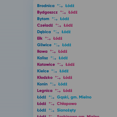
Brodnica
Łódź
Bydgoszcz
Łódź
Bytom
Łódź
Czeladź
Łódź
Dębica
Łódź
Ełk
Łódź
Gliwice
Łódź
Iława
Łódź
Kalisz
Łódź
Katowice
Łódź
Kielce
Łódź
Kłodzko
Łódź
Konin
Łódź
Legnica
Łódź
Łódź
Gąski, gm. Mielno
Łódź
Chłapowo
Łódź
Sianożęty
Łódź
Sarbinowo gm. Mielno