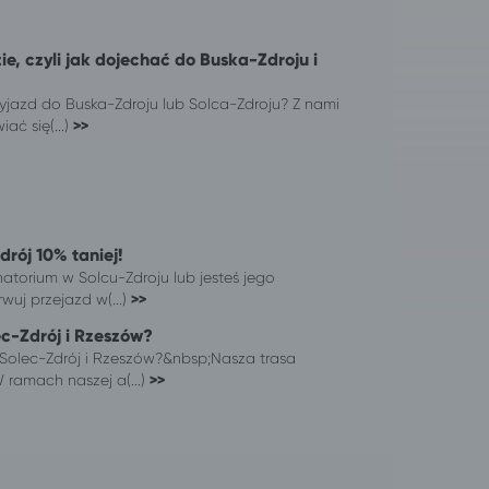
e, czyli jak dojechać do Buska-Zdroju i
azd do Buska-Zdroju lub Solca-Zdroju? Z nami
ać się(...)
>>
rój 10% taniej!
atorium w Solcu-Zdroju lub jesteś jego
uj przejazd w(...)
>>
ec-Zdrój i Rzeszów?
Solec-Zdrój i Rzeszów?&nbsp;Nasza trasa
ramach naszej a(...)
>>