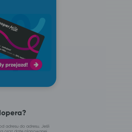
Hopera?
od adresu do adresu. Jeśli
wą oraz datę planowanej