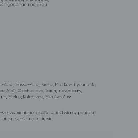
jnych godzinach odjazdu,
drój, Busko-Zdrój, Kielce, Piotrków Trybunalski,
ec Zdrój, Ciechocinek, Toruń, Inowrocław,
lin, Mielno, Kołobrzeg, Mrzeżyno*
>>
wyżej wymienione miasta. Umożliwiamy ponadto
iejscowości na tej trasie.