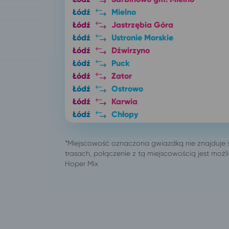
Łódź
Mielno
Łódź
Jastrzębia Góra
Łódź
Ustronie Morskie
Łódź
Dźwirzyno
Łódź
Puck
Łódź
Zator
Łódź
Ostrowo
Łódź
Karwia
Łódź
Chłopy
Łódź
Giżycko
Łódź
Rogowo, pow. gryficki
Łódź
Darłówko
Łódź
Świeradów-Zdrój
Łódź
Warszawa
Łódź
Szczytna
Łódź
Długopole-Zdrój
Łódź
Złoty Stok