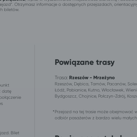
przejazd”. Otrzymasz informacje o dostępnych przejazdach, orientacy
h biletów.
Powiązane trasy
Trasa:
Rzeszów - Mrzeżyno
Rzeszów, Dębica, Tarnów, Pacanów, Solec-Z
punkt
Łódź, Pabianice, Kutno, Włocławek, Wieni
z datę
Bydgoszcz, Chojnice, Połczyn-Zdrój, Kosza
 połączenie
es
.
Przejazd na tej trasie może obejmować 
odbiór pasażerów z bardzo wielu małych m
azd. Bilet