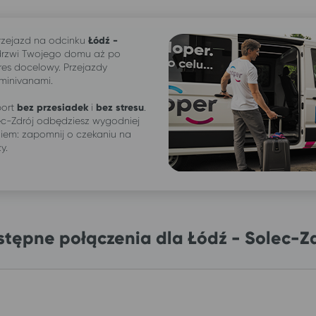
zejazd na odcinku
Łódź -
drzwi Twojego domu aż po
res docelowy. Przejazdy
 minivanami.
ort
bez przesiadek
i
bez stresu
.
ec-Zdrój odbędziesz wygodniej
iem: zapomnij o czekaniu na
ży.
tępne połączenia dla Łódź - Solec-Z