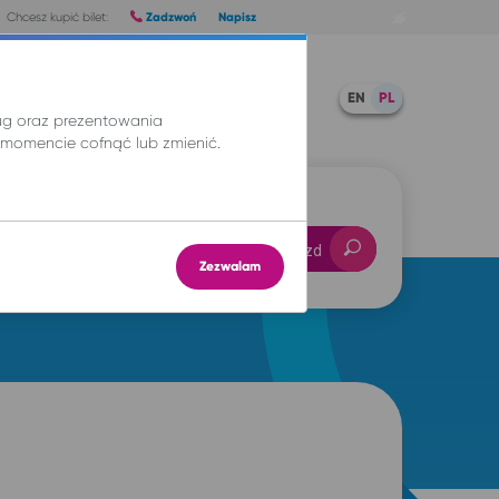
Zadzwoń
Napisz
Chcesz kupić bilet:
Pomoc
TWOJE BILETY
EN
PL
ług oraz prezentowania
momencie cofnąć lub zmienić.
-- : --
Znajdź przejazd
Zezwalam