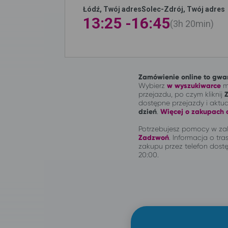
Łódź, Twój adres
Solec-Zdrój, Twój adres
13:25 -
16:45
3h
20min
Zamówienie online to gwar
Wybierz
w wyszukiwarce
mi
przejazdu, po czym kliknij
dostępne przejazdy i aktu
dzień
.
Więcej o zakupach o
Potrzebujesz pomocy w zak
Zadzwoń
.
Informacja o tras
zakupu przez telefon dostę
20:00.