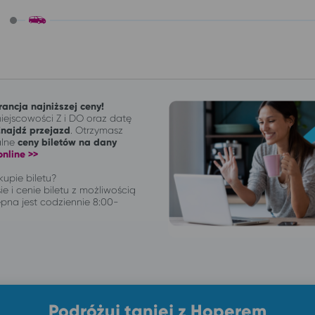
ancja najniższej ceny!
ejscowości Z i DO oraz datę
Znajdź przejazd
. Otrzymasz
alne
ceny biletów na dany
nline >>
upie biletu?
ie i cenie biletu z możliwością
pna jest codziennie 8:00-
Podróżuj taniej z Hoperem