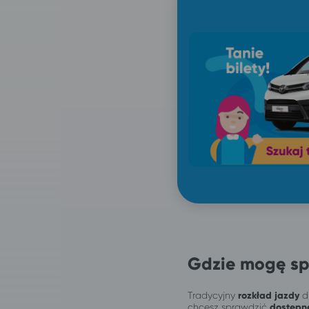
Gdzie mogę sp
Tradycyjny
rozkład jazdy
dl
chcesz sprawdzić
dostępn