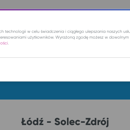
nie
Mix
Wynajem
Promocje
Kup bilet
 technologii w celu świadczenia i ciągłego ulepszania naszych us
teresowaniami użytkowników. Wyrażoną zgodę możesz w dowolnym 
ności
.
DO
so. 8 sie.
Łódź - Solec-Zdrój