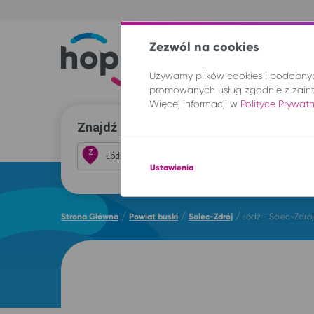
Zezwól na cookies
Trasy
Lokal
Używamy plików cookies i podobnych
promowanych usług zgodnie z zain
Więcej informacji w
Polityce Prywat
Znajdź przejazd i kup bilet
Z
Ustawienia
/
/
/
Strona Główna
Powiat buski
Solec-Zdrój
Łódź - Solec-Zdrój