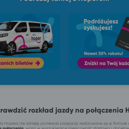
rawdzić rozkład jazdy na połączenia 
a Hopera nie istnieje, ponieważ przejazdy realizowane są w formule 
e połączenia
, wpisz w wyszukiwarce miejscowość startową i docelo