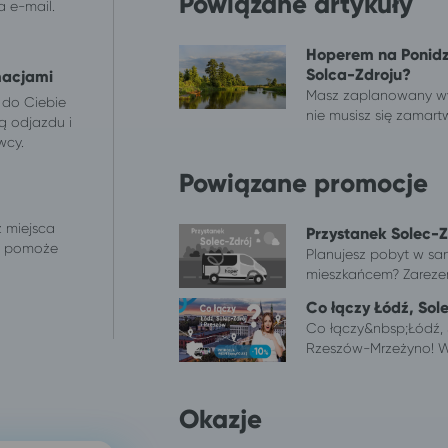
Powiązane artykuły
 e-mail.
Hoperem na Ponidzi
Solca-Zdroju?
macjami
Masz zaplanowany wyj
 do Ciebie
nie musisz się zamartwi
ą odjazdu i
wcy.
Powiązane promocje
z miejsca
Przystanek Solec-Zd
 i pomoże
Planujesz pobyt w san
mieszkańcem? Zarezerw
Co łączy Łódź, Sol
Co łączy&nbsp;Łódź, 
Rzeszów-Mrzeżyno! W 
Okazje