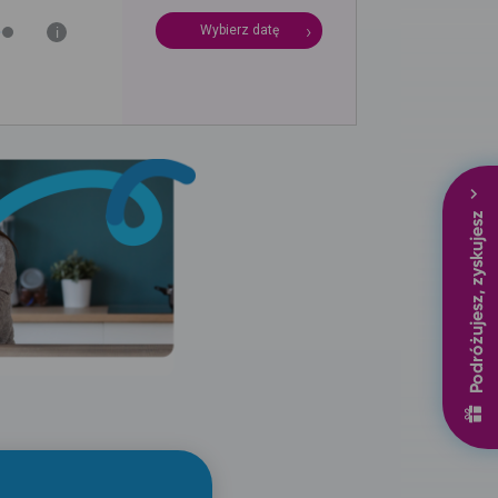
Wybierz datę
i
Podróżujesz, zyskujesz