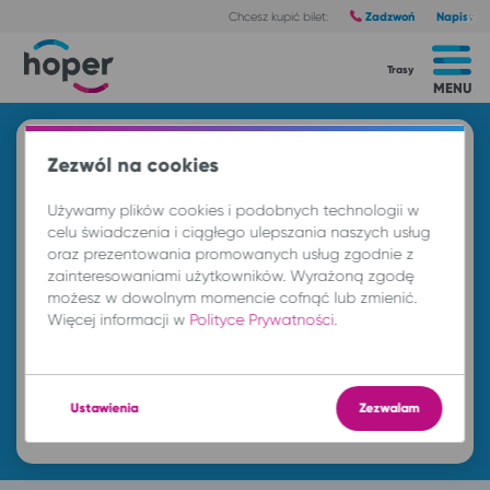
Zadzwoń
Napisz
Chcesz kupić bilet:
Trasy
MENU
Znajdź przejazd i kup bilet
Zezwól na cookies
Z
Używamy plików cookies i podobnych technologii w
celu świadczenia i ciągłego ulepszania naszych usług
oraz prezentowania promowanych usług zgodnie z
DO
zainteresowaniami użytkowników. Wyrażoną zgodę
możesz w dowolnym momencie cofnąć lub zmienić.
Więcej informacji w
Polityce Prywatności
.
so. 8 sie.
-- : --
Ustawienia
Zezwalam
Znajdź przejazd