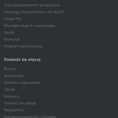
Ruda Śląska
Świeradów-Zdrój
Trasy bezpośrednich przejazdów
Sieradz
Świeradów-Zdrój
Dlaczego transport door-to-door?
Skierniewice
Świeradów-Zdrój
Hoper Mix
Sosnowiec
Świeradów-Zdrój
Wynajem busa 9-osobowego
Świeradów-Zdrój
Poznań
Paczki
Tarnów
Świeradów-Zdrój
Promocje
Toruń
Świeradów-Zdrój
Program lojalnościowy
Warszawa
Świeradów-Zdrój
Włocławek
Świeradów-Zdrój
Dowiedz się więcej
Wrocław
Świeradów-Zdrój
Września
Świeradów-Zdrój
Pomoc
Żyrardów
Świeradów-Zdrój
Aktualności
Pytania i odpowiedzi
Opinie
Kierowcy
Turystyczne okazje
Regulaminy
Polityka prywatności i Cookies