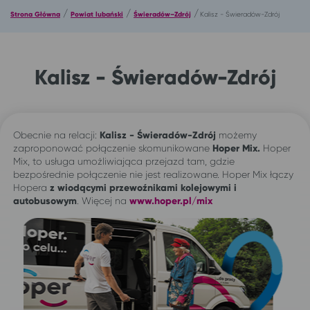
/
/
/
Strona Główna
Powiat lubański
Świeradów–Zdrój
Kalisz - Świeradów-Zdrój
Kalisz - Świeradów-Zdrój
Obecnie na relacji:
Kalisz - Świeradów-Zdrój
możemy
zaproponować połączenie skomunikowane
Hoper Mix.
Hoper
Mix, to usługa umożliwiająca przejazd tam, gdzie
bezpośrednie połączenie nie jest realizowane. Hoper Mix łączy
Hopera
z wiodącymi przewoźnikami kolejowymi i
autobusowym
. Więcej na
www.hoper.pl/mix