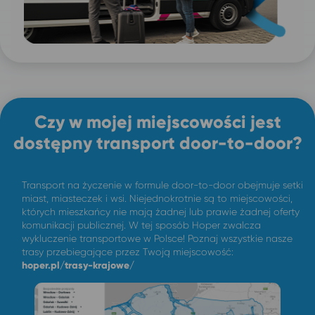
Czy w mojej miejscowości jest
dostępny transport door-to-door?
Transport na życzenie w formule door-to-door obejmuje setki
miast, miasteczek i wsi. Niejednokrotnie są to miejscowości,
których mieszkańcy nie mają żadnej lub prawie żadnej oferty
komunikacji publicznej. W tej sposób Hoper zwalcza
wykluczenie transportowe w Polsce! Poznaj wszystkie nasze
trasy przebiegające przez Twoją miejscowość:
hoper.pl/trasy-krajowe/