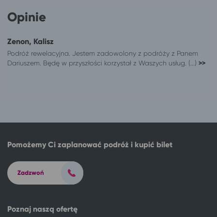
Kalisz
Włocławek
Opinie
Kalisz
Władysławowo
Kalisz
Gdańsk
Kalisz
Gdynia
Zenon, Kalisz
Kalisz
Sopot
Podróż rewelacyjna. Jestem zadowolony z podróży z Panem
Dariuszem. Będę w przyszłości korzystał z Waszych usług. (...)
>>
Kalisz
Ustka
246 lokalizacji
Świeradów-Zdrój
Bytom
Świeradów-Zdrój
Gliwice
Świeradów-Zdrój
Katowice
Świeradów-Zdrój
Kraków
Świeradów-Zdrój
Legnica
Świeradów-Zdrój
Pomożemy Ci zaplanować podróż i kupić bilet
Łódź
Świeradów-Zdrój
Lubin
Świeradów-Zdrój
Mysłowice
Zadzwoń
Świeradów-Zdrój
Ostrów Wielkopolski
Świeradów-Zdrój
Polkowice
Świeradów-Zdrój
Poznaj naszą ofertę
Poznań
Świeradów-Zdrój