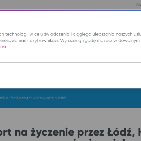
Chc
nie
Mix
Wynajem
Promocje
Kup bilet
 technologii w celu świadczenia i ciągłego ulepszania naszych us
teresowaniami użytkowników. Wyrażoną zgodę możesz w dowolnym 
ności
.
DO
cz. 6 sie.
ielce i Kołobrzeg w promocyjnej cenie!
rt na życzenie przez Łódź, K