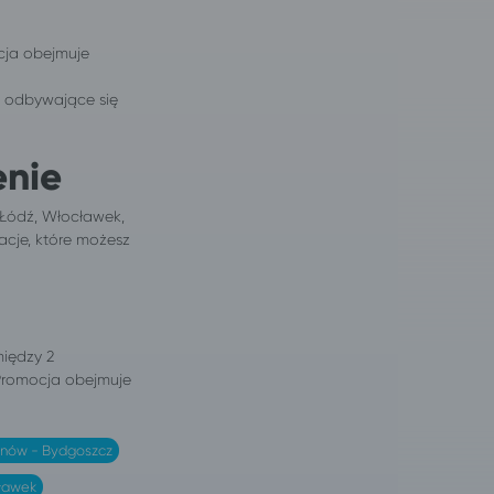
cja obejmuje
y odbywające się
enie
 Łódź, Włocławek,
zacje, które możesz
iędzy 2
Promocja obejmuje
rnów - Bydgoszcz
ławek