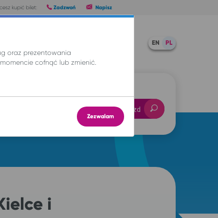
Zadzwoń
Napisz
esz kupić bilet:
Pomoc
TWOJE BILETY
EN
PL
ług oraz prezentowania
momencie cofnąć lub zmienić.
-- : --
Znajdź przejazd
Zezwalam
ielce i