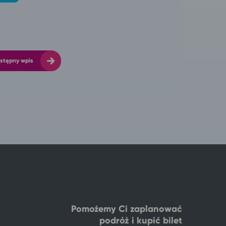
stępny wpis
Pomożemy Ci zaplanować
podróż i kupić bilet