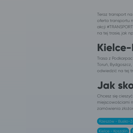
Teraz transport n
oferta transportu
akcji #TRANSPORTn
na tej trasie, jak 
Kielce
Trasa z Podkarpac
Toruń, Bydgoszcz, 
odwiedzić na tej t
Jak sko
Chcesz się cieszyć
miejscowościami 
zamówienia złożon
Rzeszów - Busko-Z
Kielce - Koszalin