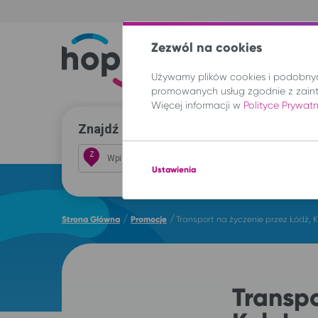
Zezwól na cookies
Trasy
Lokal
Używamy plików cookies i podobnych
promowanych usług zgodnie z zain
Więcej informacji w
Polityce Prywat
Znajdź przejazd i kup bilet
Z
Ustawienia
/
/
Strona Główna
Promocje
Transport na życzenie przez Łódź, K
Transpo