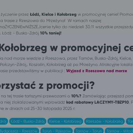
a życzenie przez
Łódź, Kielce i Kołobrzeg
w promocyjnej cenie! Promo
 na trasie z Rzeszowa do Mrzeżyna! W ramach naszej
aŻYCZENIEwNIŻSZEJcenie tylko do niedzieli 30.11 wszystkie przejazd
np. Łódź - Busko-Zdrój
10% taniej!
-Kołobrzeg w promocyjnej c
ia nad morze wiedzie z Rzeszowa, przez Tarnów, Busko-Zdrój, Kielce,
Połczyn-Zdrój,. Koszalin, Kołobrzeg aż po Mrzeżyno. Atrakcyjne lokali
rasie przedstawiliśmy w publikacji :
Wyjazd z Rzeszowa nad morze
rzystać z promocji?
 na tej trasie tańszymi przewozami o
10%?
Zamówiając przejazd pom
na niej zlokalizowanymi wprowadź
kod rabatowy LACZYMY-
TBZP
10
. 
e w dniach od 25-30 listopada 2025 r.
drój
Łódź - Busko-Zdrój
Kielce - Kołobrzeg
Rzeszów - Kołobrzeg
Ta
Bydgoszcz - Rzeszów
Toruń - Rzeszów
Tarnów - Toruń
Tarnów - Włoc