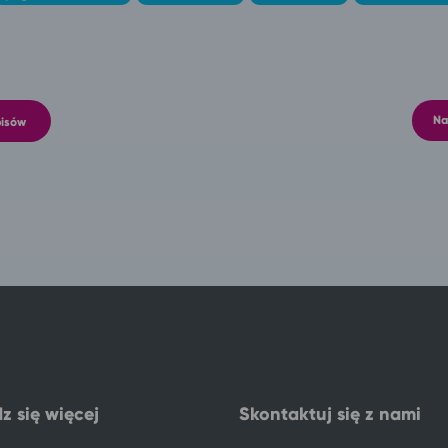
Na
pisów
z się więcej
Skontaktuj się z nami