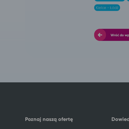
Kielce - Łódź
Wróć do w
Poznaj naszą ofertę
Dowied