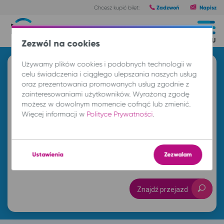
Zadzwoń
Napisz
Chcesz kupić bilet:
Trasy
MENU
Zezwól na cookies
Używamy plików cookies i podobnych technologii w
Znajdź przejazd i kup bilet
celu świadczenia i ciągłego ulepszania naszych usług
oraz prezentowania promowanych usług zgodnie z
Z
zainteresowaniami użytkowników. Wyrażoną zgodę
możesz w dowolnym momencie cofnąć lub zmienić.
Więcej informacji w
Polityce Prywatności
.
DO
Ustawienia
Zezwalam
so. 8 sie.
-- : --
Znajdź przejazd