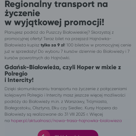
Regionalny transport na
życzenie
w wyjątkowej promocji!
Planujesz podróż do Puszczy Białowieskiej? Skorzystaj z
promocyjnej oferty! Teraz bilet na przejazd Hajnówka-
Białowieża kupisz
tylko za 9 zł
! 100 biletów w promocyjnej cenie
już w sprzedaży! Do wyboru 7 kursów dziennie do Białowieży i 7
kursów powrotnych do Hajnówki.
Gdańsk-Białowieża, czyli Hoper w mixie z
Polregio
i Intercity!
Dzięki skomunikowaniu transportu na życzenie z połączeniami
kolejowymi Polregio i Intercity masz jeszcze więcej możliwości
podróży do Białowieży m.in. z Warszawy, Trójmiasta,
Białegostoku, Olsztyna, Ełku czy Siedlec. Kursy Hopera do
Białowieży są realizowane do 31 VIII 2025 r. Więcej
na
hoper.pl/aktualnosci/nowa-trasa-hajnowka-bialowieza