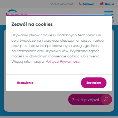
Zadzwoń
Napisz
Chcesz kupić bilet:
Trasy
MENU
Zezwól na cookies
Używamy plików cookies i podobnych technologii w
Znajdź przejazd i kup bilet
celu świadczenia i ciągłego ulepszania naszych usług
oraz prezentowania promowanych usług zgodnie z
Z
zainteresowaniami użytkowników. Wyrażoną zgodę
możesz w dowolnym momencie cofnąć lub zmienić.
Więcej informacji w
Polityce Prywatności
.
DO
pn. 10 sie.
-- : --
Ustawienia
Zezwalam
Znajdź przejazd