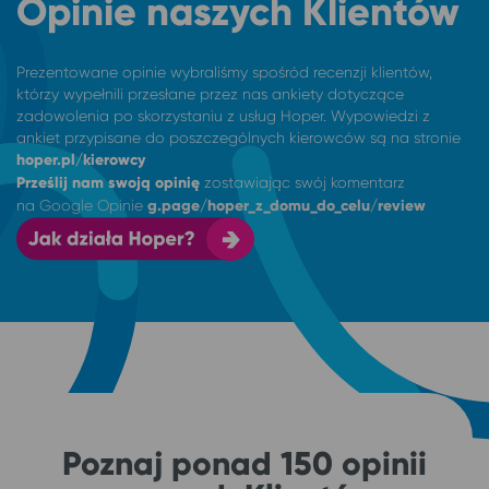
Opinie naszych Klientów
Prezentowane opinie wybraliśmy spośród recenzji klientów,
którzy wypełnili przesłane przez nas ankiety dotyczące
zadowolenia po skorzystaniu z usług Hoper. Wypowiedzi z
ankiet przypisane do poszczególnych kierowców są na stronie
hoper.pl/kierowcy
Prześlij nam swoją opinię
zostawiając swój komentarz
na
Google Opinie
g.page/hoper_z_domu_do_celu/review
Poznaj ponad 150 opinii