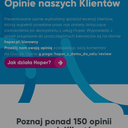
Opinie naszych Klientów
Prezentowane opinie wybraliśmy spośród recenzji klientów,
którzy wypełnili przesłane przez nas ankiety dotyczące
zadowolenia po skorzystaniu z usług Hoper. Wypowiedzi z
ankiet przypisane do poszczególnych kierowców są na stronie
hoper.pl/kierowcy
Prześlij nam swoją opinię
zostawiając swój komentarz
na
Google Opinie
g.page/hoper_z_domu_do_celu/review
Poznaj ponad 150 opinii