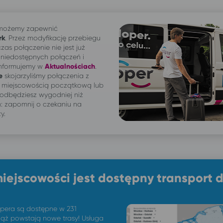
e możemy zapewnić
rk
. Przez modyfikację przebiegu
zas połączenie nie jest już
 niedostępnych połączeń i
informujemy w
Aktualnościach
.
e
skojarzyliśmy połączenia z
e miejscowością początkową lub
odbędziesz wygodniej niż
 zapomnij o czekaniu na
y.
miejscowości jest dostępny transport 
opera są dostępne w 231
ąż powstają nowe trasy! Usługa