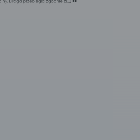
alny. Droga przebiegła zgodnie z(...)
>>