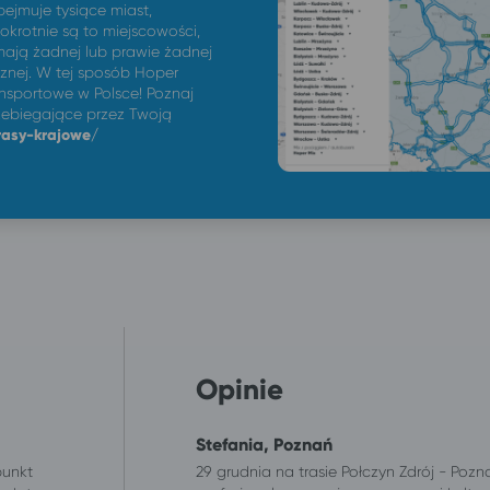
jmuje tysiące miast,
nokrotnie są to miejscowości,
mają żadnej lub prawie żadnej
cznej. W tej sposób Hoper
nsportowe w Polsce! Poznaj
rzebiegające przez Twoją
rasy-krajowe/
Opinie
Stefania, Poznań
punkt
29 grudnia na trasie Połczyn Zdrój - Poz