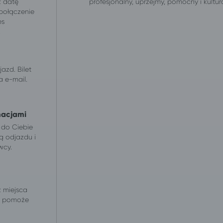
z datę
profesjonalny, uprzejmy, pomocny i kultur
 połączenie
es
.
azd. Bilet
 e-mail.
macjami
 do Ciebie
ą odjazdu i
wcy.
z miejsca
 i pomoże