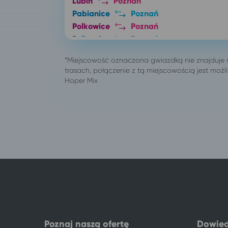
Lubin
Poznań
Pabianice
Poznań
Polkowice
Poznań
Polkowice
Poznań
Poznań
Polanica-Zdrój
Poznań
Łódź
Poznań
Chłopy
Poznań
Wrocław
Poznań
Ustka
Poznań
Międzyzdroje
Poznań
Kamień Pomorski
Poznań
Kudowa-Zdrój
Poznań
Świnoujście
Poznań
Warszawa
Poznań
Lądek-Zdrój
Poznań
Jedlina-Zdrój
Poznań
Wisełka
Poznań
Ustronie Morskie
Poznaj naszą ofertę
Dowied