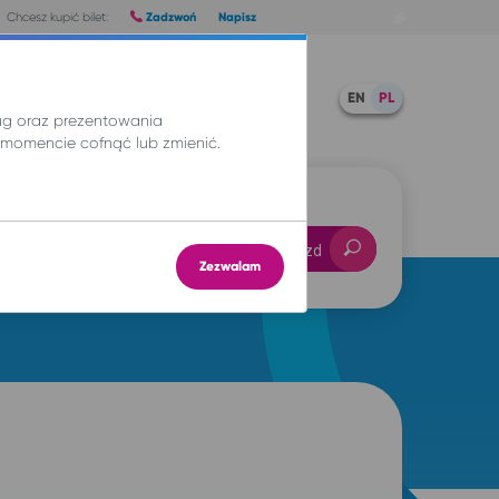
Zadzwoń
Napisz
Chcesz kupić bilet:
Pomoc
TWOJE BILETY
EN
PL
ług oraz prezentowania
momencie cofnąć lub zmienić.
-- : --
Znajdź przejazd
Zezwalam