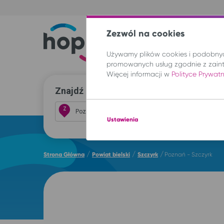
Zezwól na cookies
Trasy
Lokal
Używamy plików cookies i podobnych
promowanych usług zgodnie z zain
Więcej informacji w
Polityce Prywat
Znajdź przejazd i kup bilet
Z
Ustawienia
/
/
/
Strona Główna
Powiat bielski
Szczyrk
Poznań - Szczyrk