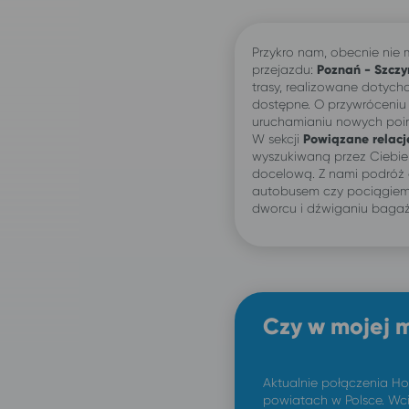
Przykro nam, obecnie ni
przejazdu:
Poznań -
Szczy
trasy, realizowane dotychc
dostępne. O przywróceniu
uruchamianiu nowych po
W sekcji
Powiązane relacj
wyszukiwaną przez Ciebi
docelową. Z nami podróż 
autobusem czy pociągiem:
dworcu i dźwiganiu bagaż
Czy w mojej 
Aktualnie połączenia H
powiatach w Polsce. Wci