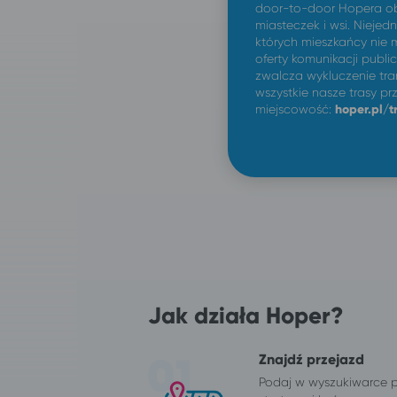
door-to-door Hopera obe
miasteczek i wsi. Niejed
których mieszkańcy nie 
oferty komunikacji publi
zwalcza wykluczenie tra
wszystkie nasze trasy p
miejscowość:
hoper.pl/t
Jak działa Hoper?
Znajdź przejazd
Podaj w wyszukiwarce 