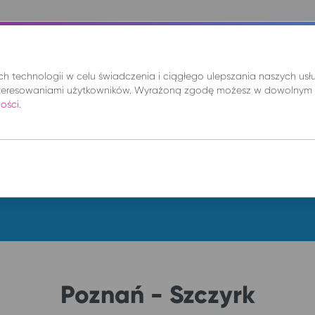
nie
Mix
Wynajem
Promocje
Kup bilet
 technologii w celu świadczenia i ciągłego ulepszania naszych us
teresowaniami użytkowników. Wyrażoną zgodę możesz w dowolnym 
ności
.
DO
so. 8 sie.
Poznań - Szczyrk