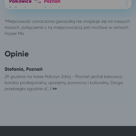
Polkowice
Poznań
Polkowice
Poznań
Poznań
Polanica-Zdrój
Poznań
Łódź
Poznań
Chłopy
Poznań
Wrocław
Poznań
Ustka
Opinie
Poznań
Międzyzdroje
Poznań
Kamień Pomorski
Stefania, Poznań
Poznań
Kudowa-Zdrój
29 grudnia na trasie Połczyn Zdrój - Poznań jechał kierowca
Poznań
Świnoujście
bardzo profesjonalny, uprzejmy, pomocny i kulturalny. Droga
Poznań
Warszawa
przebiegła zgodnie z(...)
>>
Poznań
Lądek-Zdrój
Poznań
Jedlina-Zdrój
Poznań
Wisełka
Poznań
Ustronie Morskie
Poznań
Szczawno-Zdrój
Poznań
Duszniki-Zdrój