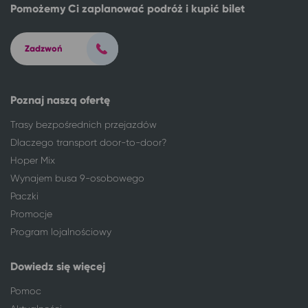
Poznań
Dziadowice
Pomożemy Ci zaplanować podróż i kupić bilet
Poznań
Połczyn-Zdrój
Poznań
Sarbinowo gm. Mielno
Zadzwoń
Poznań
Świeradów-Zdrój
Poznań
Czaplinek
Poznań
Jarosławiec, gm. Postomino
Poznaj naszą ofertę
Poznań
Dąbki, gm. Darłowo
Poznań
Jelenia Góra
Trasy bezpośrednich przejazdów
Poznań
Ciechocinek
Dlaczego transport door-to-door?
Poznań
Karpacz
Hoper Mix
Poznań
Wieniec Zdrój
Wynajem busa 9-osobowego
Poznań
Kołobrzeg
Paczki
Poznań
Inowrocław
Promocje
Poznań
Mielno
Program lojalnościowy
Poznań
Gąski, gm. Mielno
Poznań
Koszalin
Dowiedz się więcej
Poznań
Ustroń*
Pomoc
Poznań
Wisła