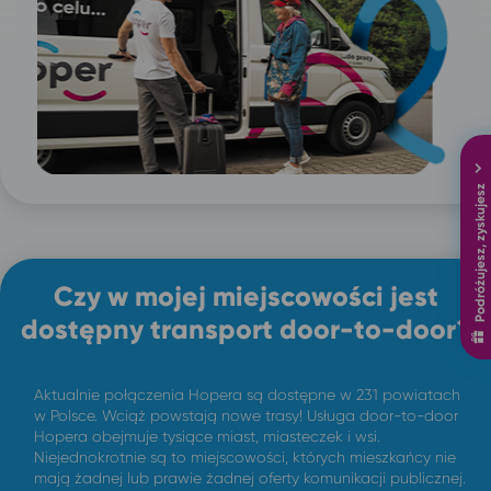
Podróżujesz, zyskujesz
Czy w mojej miejscowości jest
dostępny transport door-to-door?
Aktualnie połączenia Hopera są dostępne w 231 powiatach
w Polsce. Wciąż powstają nowe trasy! Usługa door-to-door
Hopera obejmuje tysiące miast, miasteczek i wsi.
Niejednokrotnie są to miejscowości, których mieszkańcy nie
mają żadnej lub prawie żadnej oferty komunikacji publicznej.