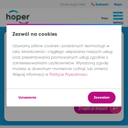
Zadzwoń
Napisz
Chcesz kupić bilet:
Trasy
MENU
Zezwól na cookies
Znajdź przejazd i kup bilet
Używamy plików cookies i podobnych technologii w
Z
celu świadczenia i ciągłego ulepszania naszych usług
oraz prezentowania promowanych usług zgodnie z
zainteresowaniami użytkowników. Wyrażoną zgodę
możesz w dowolnym momencie cofnąć lub zmienić.
DO
Więcej informacji w
Polityce Prywatności
.
so. 8 sie.
-- : --
Ustawienia
Zezwalam
Znajdź przejazd