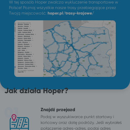
W tej sposób Hoper zwalcza wykluczenie transportowe w
Polsce! Poznaj wszystkie nasze trasy przebiegające przez
Twoją miejscowość:
hoper.pl/trasy-krajowe/
Jak działa Hoper?
Znajdź przejazd
Podaj w wyszukiwarce punkt startowy i
końcowy oraz datę podróży. Jeśli wybrałeś
połączenie adres-adres, podaj adres