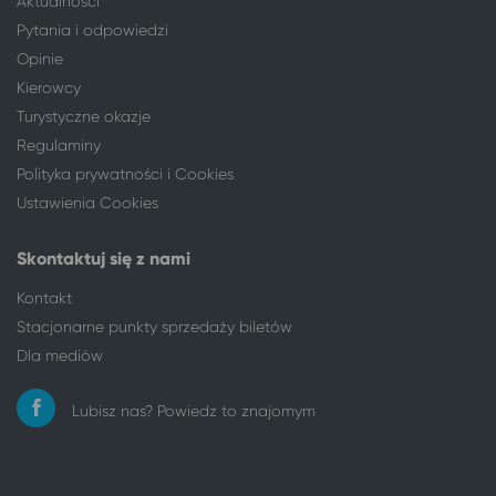
Aktualności
Poznań
Szczyrk*
Pytania i odpowiedzi
Poznań
Sianożęty
Opinie
Poznań
Szklarska Poręba
Kierowcy
Sieradz
Poznań
Turystyczne okazje
Słupsk
Poznań
Regulaminy
Sosnowiec
Poznań
Świeradów-Zdrój
Poznań
Polityka prywatności i Cookies
Toruń
Poznań
Ustawienia Cookies
Toruń
Poznań
Wałbrzych
Poznań
Skontaktuj się z nami
Włocławek
Poznań
Kontakt
Włocławek
Poznań
Stacjonarne punkty sprzedaży biletów
Zielona Góra
Poznań
Dla mediów
ponad 350 lokalizacji
Poznań
Bytom
Goczałkowice-Zdrój*
Lubisz nas? Powiedz to znajomym
Gliwice
Goczałkowice-Zdrój*
Katowice
Goczałkowice-Zdrój*
Opole
Goczałkowice-Zdrój*