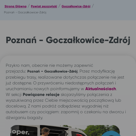
/
/
/
Strona Główna
Powiat pszczyński
Goczałkowice-Zdrój
Poznań - Goczałkowice-Zdrój
Poznań - Goczałkowice-Zdrój
Przykro nam, obecnie nie możemy zapewnić
przejazdu:
-
. Przez modyfikację
Poznań
Goczałkowice-Zdrój
przebiegu trasy, realizowane dotychczas połączenie nie jest
już dostępne. O przywróceniu niedostępnych połączeń i
uruchamianiu nowych poinformujemy w
Aktualnościach
.
W sekcji
Powiązane relacje
skojarzyliśmy połączenia z
wyszukiwaną przez Ciebie miejscowością początkową lub
docelową. Z nami podróż odbędziesz wygodniej niż
autobusem czy pociągiem: zapomnij o czekaniu na dworcu i
dźwiganiu bagaży.