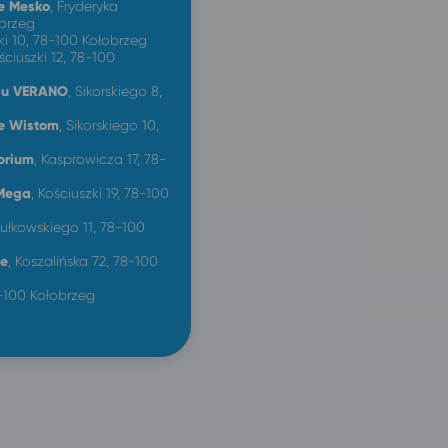
e Mesko
, Fryderyka
brzeg
zki 10, 78-100 Kołobrzeg
ościuszki 12, 78-100
ksu VERANO
, Sikorskiego 8,
e Wistom
, Sikorskiego 10,
orium
, Kasprowicza 17, 78-
Mega
, Kościuszki 19, 78-100
Sułkowskiego 11, 78-100
le
, Koszalińska 72, 78-100
8-100 Kołobrzeg