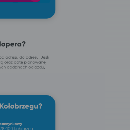
Hopera?
od adresu do adresu. Jeśli
wą oraz datę planowanej
jnych godzinach odjazdu,
 Kołobrzegu?
poczynkowy
 78-100 Kołobrzeg