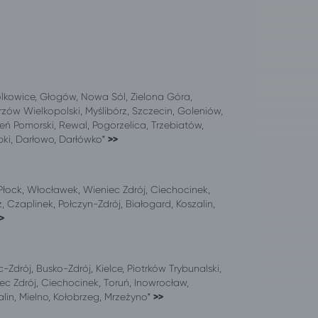
olkowice, Głogów, Nowa Sól, Zielona Góra,
zów Wielkopolski, Myślibórz, Szczecin, Goleniów,
eń Pomorski, Rewal, Pogorzelica, Trzebiatów,
ąbki, Darłowo, Darłówko*
>>
Płock, Włocławek, Wieniec Zdrój, Ciechocinek,
, Czaplinek, Połczyn-Zdrój, Białogard, Koszalin,
>
drój, Busko-Zdrój, Kielce, Piotrków Trybunalski,
ec Zdrój, Ciechocinek, Toruń, Inowrocław,
lin, Mielno, Kołobrzeg, Mrzeżyno*
>>