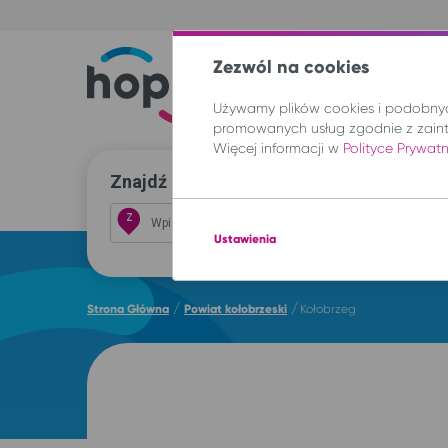
Zezwól na cookies
Trasy
Lokal
Używamy plików cookies i podobnych
promowanych usług zgodnie z zain
Więcej informacji w
Polityce Prywat
Znajdź przejazd i kup bilet
Z
Ustawienia
/
/
Strona Główna
Powiat kołobrzeski
Kołobrzeg