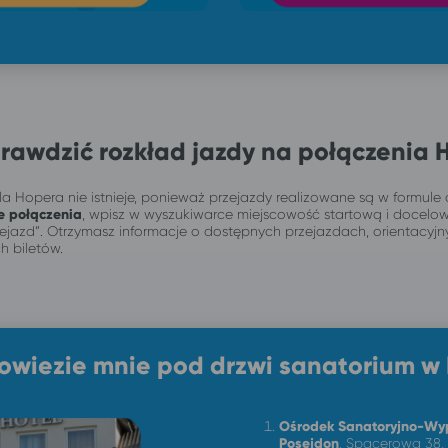
rawdzić rozkład jazdy na połączenia 
a Hopera nie istnieje, ponieważ przejazdy realizowane są w formule 
e połączenia
, wpisz w wyszukiwarce miejscowość startową i docelo
przejazd”. Otrzymasz informacje o dostępnych przejazdach, orientacy
h biletów.
owiezie mnie pod drzwi sanatorium w
Ośrodek Sanatoryjno-Wy
Posejdon
, Spacerowa 38,