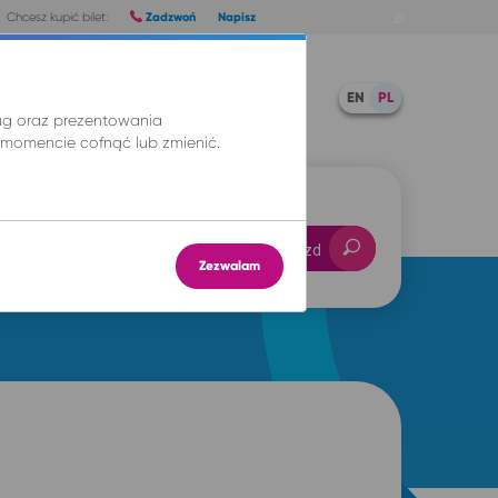
Zadzwoń
Napisz
Chcesz kupić bilet:
Pomoc
TWOJE BILETY
EN
PL
ług oraz prezentowania
momencie cofnąć lub zmienić.
-- : --
Znajdź przejazd
Zezwalam