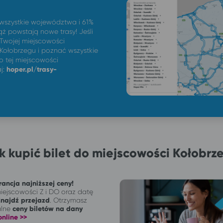
 wszystkie województwa i 61%
ż powstają nowe trasy! Jeśli
 Twojej miejscowości
ołobrzegu i poznać wszystkie
 tej miejscowości
aj:
hoper.pl/trasy-
k kupić bilet do miejscowości Kołobrz
ancja najniższej ceny!
ejscowości Z i DO oraz datę
Znajdź przejazd
. Otrzymasz
alne
ceny biletów na dany
nline >>