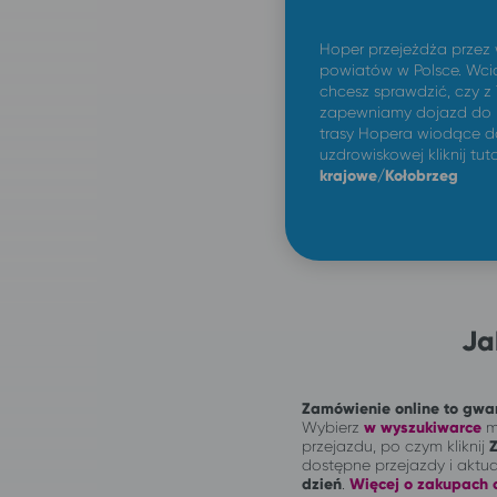
Hoper przejeżdża przez
powiatów w Polsce. Wcią
chcesz sprawdzić, czy z
zapewniamy dojazd do K
trasy Hopera wiodące do
uzdrowiskowej kliknij tut
krajowe/Kołobrzeg
Ja
Zamówienie online to gwar
Wybierz
w wyszukiwarce
mi
przejazdu, po czym kliknij
dostępne przejazdy i aktu
dzień
.
Więcej o zakupach o