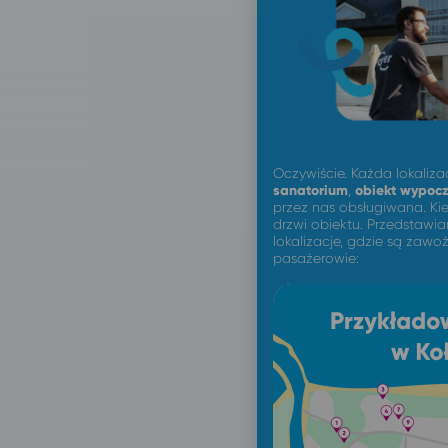
Oczywiście. Każda lokaliza
sanatorium
,
obiekt wypoc
przez nas obsługiwana. K
drzwi obiektu. Przedstawi
lokalizacje, gdzie są zawoż
pasażerowie: