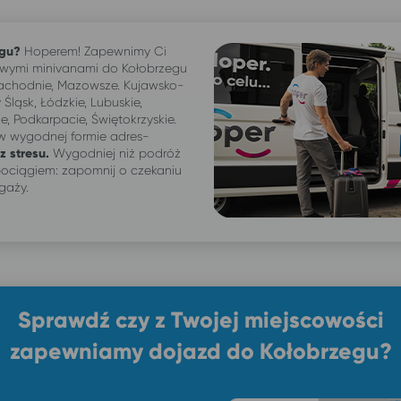
egu?
Hoperem! Zapewnimy Ci
ymi minivanami do Kołobrzegu
achodnie, Mazowsze. Kujawsko-
 Śląsk, Łódzkie, Lubuskie,
e, Podkarpacie, Świętokrzyskie.
 w wygodnej formie adres-
z stresu.
Wygodniej niż podróż
ociągiem: zapomnij o czekaniu
agaży.
Sprawdź czy z Twojej miejscowości
zapewniamy dojazd do Kołobrzegu?