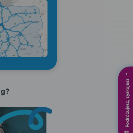
Podróżujesz, zyskujesz
eg?