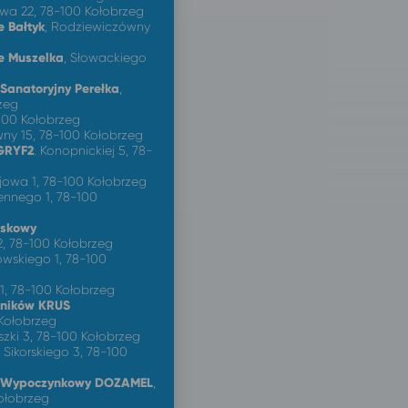
owa 22, 78-100 Kołobrzeg
 Bałtyk
, Rodziewiczówny
e Muszelka
, Słowackiego
Sanatoryjny Perełka
,
zeg
-100 Kołobrzeg
ny 15, 78-100 Kołobrzeg
GRYF2
. Konopnickiej 5, 78-
ojowa 1, 78-100 Kołobrzeg
iennego 1, 78-100
iskowy
2, 78-100 Kołobrzeg
owskiego 1, 78-100
 1, 78-100 Kołobrzeg
lników KRUS
 Kołobrzeg
uszki 3, 78-100 Kołobrzeg
, Sikorskiego 3, 78-100
o-Wypoczynkowy DOZAMEL
,
Kołobrzeg