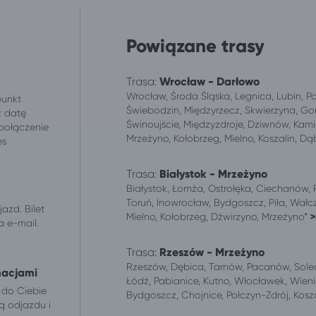
Powiązane trasy
Trasa:
Wrocław - Darłowo
Wrocław, Środa Śląska, Legnica, Lubin, P
punkt
Świebodzin, Międzyrzecz, Skwierzyna, Gor
z datę
Świnoujście, Międzyzdroje, Dziwnów, Kami
 połączenie
Mrzeżyno, Kołobrzeg, Mielno, Koszalin, D
es
.
Trasa:
Białystok - Mrzeżyno
Białystok, Łomża, Ostrołęka, Ciechanów, 
Toruń, Inowrocław, Bydgoszcz, Piła, Wałcz
azd. Bilet
Mielno, Kołobrzeg, Dźwirzyno, Mrzeżyno*
>
 e-mail.
Trasa:
Rzeszów - Mrzeżyno
Rzeszów, Dębica, Tarnów, Pacanów, Solec-Z
macjami
Łódź, Pabianice, Kutno, Włocławek, Wieni
 do Ciebie
Bydgoszcz, Chojnice, Połczyn-Zdrój, Kosza
ą odjazdu i