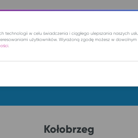
nie
Mix
Wynajem
Promocje
Kup bilet
 technologii w celu świadczenia i ciągłego ulepszania naszych us
teresowaniami użytkowników. Wyrażoną zgodę możesz w dowolnym 
ności
.
DO
pt. 7 sie.
Kołobrzeg