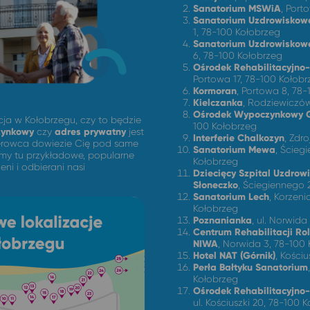
Sanatorium MSWiA
, Port
Sanatorium Uzdrowiskowe
1, 78-100 Kołobrzeg
Sanatorium Uzdrowiskow
6, 78-100 Kołobrzeg
Ośrodek Rehabilitacyjno-
Portowa 17, 78-100 Kołobr
Kormoran
, Portowa 8, 78
Kielczanka
, Rodziewiczów
Ośrodek Wypoczynkowy 
cja w Kołobrzegu, czy to będzie
100 Kołobrzeg
zynkowy
czy
adres prywatny
jest
Interferie Chalkozyn
, Zdr
ierowca dowiezie Cię pod same
Sanatorium Mewa
, Ścieg
amy tu przykładowe, popularne
Kołobrzeg
eni i odbierani nasi
Dziecięcy Szpital Uzdrow
Słoneczko
, Ściegiennego 
Sanatorium Lech
, Korzeni
Kołobrzeg
Poznanianka
, ul. Norwida
Centrum Rehabilitacji Ro
NIWA
, Norwida 3, 78-100
Hotel NAT (Górnik)
, Kości
Perła Bałtyku Sanatorium
Kołobrzeg
Ośrodek Rehabilitacyjn
ul. Kościuszki 20, 78-100 