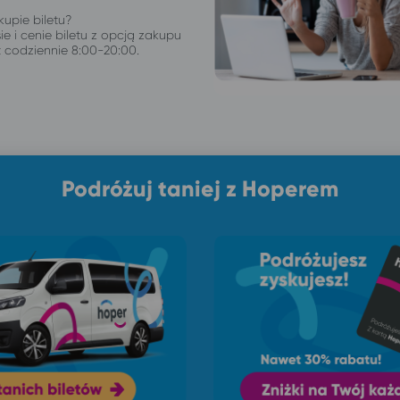
upie biletu?
ie i cenie biletu z opcją zakupu
t codziennie 8:00-20:00.
Podróżuj taniej z Hoperem