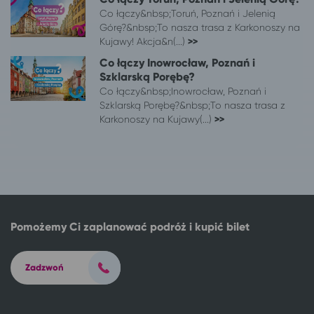
Co łączy&nbsp;Toruń, Poznań i Jelenią
Górę?&nbsp;To nasza trasa z Karkonoszy na
Kujawy! Akcja&n(...)
>>
Co łączy Inowrocław, Poznań i
Szklarską Porębę?
Co łączy&nbsp;Inowrocław, Poznań i
Szklarską Porębę?&nbsp;To nasza trasa z
Karkonoszy na Kujawy(...)
>>
Pomożemy Ci zaplanować podróż i kupić bilet
Zadzwoń