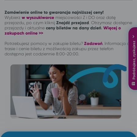
Zamówienie online to gwarancja najniższej ceny!
Wybierz
w wyszukiwarce
miejscowości Z i DO oraz datę
przejazdu, po czym kliknij
Znajdź przejazd
. Otrzymasz dostępne
przejazdy i aktualne
ceny biletów na dany dzień
.
Więcej o
zakupach online >>
Podróżujesz, zyskujesz
Potrzebujesz pomocy w zakupie biletu?
Zadzwoń
.
Informacja o
trasie i cenie biletu z możliwością zakupu przez telefon
dostępna jest codziennie 8:00-20:00.