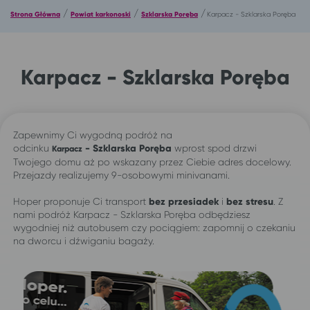
/
/
/
Strona Główna
Powiat karkonoski
Szklarska Poręba
Karpacz - Szklarska Poręba
Karpacz - Szklarska Poręba
Zapewnimy Ci wygodną podróż na
odcinku
-
Szklarska Poręba
wprost spod drzwi
Karpacz
Twojego domu aż po wskazany przez Ciebie adres docelowy.
Przejazdy realizujemy 9-osobowymi minivanami.
Hoper proponuje Ci transport
bez przesiadek
i
bez stresu
. Z
nami podróż Karpacz - Szklarska Poręba odbędziesz
wygodniej niż autobusem czy pociągiem: zapomnij o czekaniu
na dworcu i dźwiganiu bagaży.