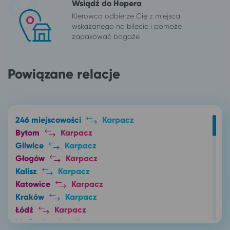
Wsiądź do Hopera
Kierowca odbierze Cię z miejsca
wskazanego na bilecie i pomoże
zapakować bagaże.
Powiązane relacje
246 miejscowości
Karpacz
Bytom
Karpacz
Gliwice
Karpacz
Głogów
Karpacz
Kalisz
Karpacz
Katowice
Karpacz
Kraków
Karpacz
Łódź
Karpacz
Mysłowice
Karpacz