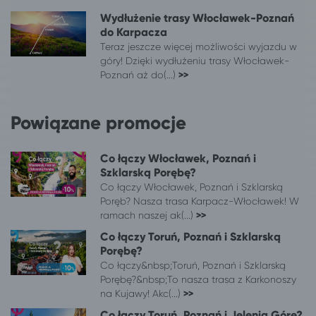
Łódź
Szklarska Poręba
Wydłużenie trasy Włocławek-Poznań
Mysłowice
Szklarska Poręba
do Karpacza
Ostrów Wielkopolski
Szklarska Poręba
Teraz jeszcze więcej możliwości wyjazdu w
Poznań
Szklarska Poręba
góry! Dzięki wydłużeniu trasy Włocławek-
Poznań aż do(...)
>>
Ruda Śląska
Szklarska Poręba
Sieradz
Szklarska Poręba
Skierniewice
Szklarska Poręba
Powiązane promocje
Sosnowiec
Szklarska Poręba
Tarnów
Szklarska Poręba
Co łączy Włocławek, Poznań i
Toruń
Szklarska Poręba
Szklarską Porębę?
Warszawa
Szklarska Poręba
Co łączy Włocławek, Poznań i Szklarską
Poręb? Nasza trasa Karpacz-Włocławek! W
Włocławek
Szklarska Poręba
ramach naszej ak(...)
>>
Wrocław
Szklarska Poręba
Co łączy Toruń, Poznań i Szklarską
Żyrardów
Szklarska Poręba
Porębę?
Co łączy&nbsp;Toruń, Poznań i Szklarską
Porębę?&nbsp;To nasza trasa z Karkonoszy
na Kujawy! Akc(...)
>>
Co łączy Toruń, Poznań i Jelenią Górę?