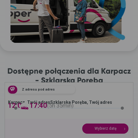
Dostępne połączenia dla Karpacz
- Szklarska Poręba
Z adresu pod adres
Karpacz, Twój adres
Szklarska Poręba, Twój adres
12:05 -
17:40
5h
35min
Wybierz datę