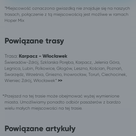
Opole
Karpacz
Ostrów Wielkopolski
Karpacz
Poznań
Karpacz
Ruda Śląska
Karpacz
Sieradz
Karpacz
Powiązane trasy
Skierniewice
Karpacz
Sosnowiec
Karpacz
Trasa:
Karpacz - Włocławek
Tarnów
Karpacz
Świeradów-Zdrój, Szklarska Poręba, Karpacz, Jelenia Góra,
Toruń
Karpacz
Legnica, Lubin, Polkowice, Głogów, Leszno, Kościan, Poznań,
Warszawa
Karpacz
Swarzędz, Września, Gniezno, Inowrocław, Toruń, Ciechocinek,
Włocławek
Karpacz
Wieniec Zdrój, Włocławek*
>>
Wrocław
Karpacz
Żyrardów
Karpacz
Przejazd na tej trasie może obejmować wyżej wymienione
247 miejscowości
Szklarska Poręba
miasta. Umożliwiamy ponadto odbiór pasażerów z bardzo
wielu małych miejscowości na tej trasie.
Gliwice
Szklarska Poręba
Kalisz
Szklarska Poręba
Katowice
Szklarska Poręba
Powiązane artykuły
Kraków
Szklarska Poręba