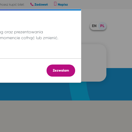
Zadzwoń
Napisz
hcesz kupić bilet:
Kup bilet
Pomoc
EN
PL
ług oraz prezentowania
momencie cofnąć lub zmienić.
Zezwalam