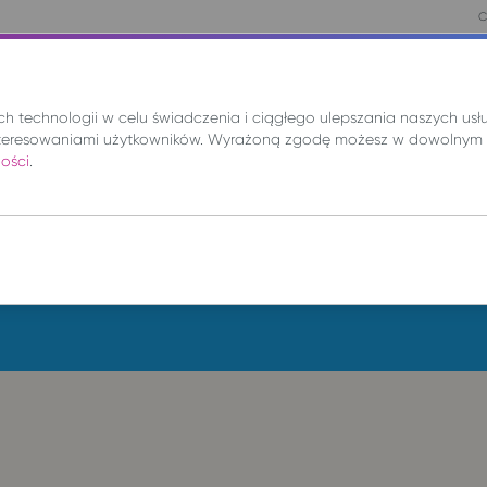
C
asy
Lokalnie
Mix
Wynajem
Promocje
 technologii w celu świadczenia i ciągłego ulepszania naszych us
teresowaniami użytkowników. Wyrażoną zgodę możesz w dowolnym 
ności
.