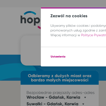
Zezwól na cookies
Tr
Używamy plików cookies i podobnych
promowanych usług zgodnie z zain
Więcej informacji w
Polityce Prywat
Ustawienia
Odbieramy z dużych miast oraz
bardzo małych miejscowości
Wrocław - Gdańsk, Karwia
Suwałki - Gdańsk, Karwia