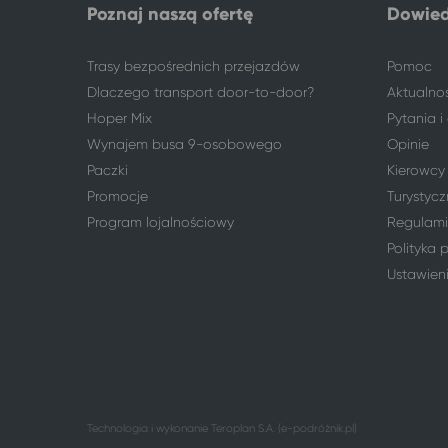
Poznaj naszą ofertę
Dowied
Trasy bezpośrednich przejazdów
Pomoc
Dlaczego transport door-to-door?
Aktualno
Hoper Mix
Pytania 
Wynajem busa 9-osobowego
Opinie
Paczki
Kierowcy
Promocje
Turystycz
Program lojalnościowy
Regulami
Polityka 
Ustawien
Technologia i wykonanie
Teroplan S.A. (e-podróżnik.pl)