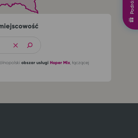
miejscowość
+
ólnopolski
obszar usługi
Hoper Mix
, łączącej