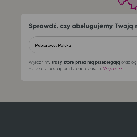
Sprawdź, czy obsługujemy Twoją 
Wyróżnimy
trasy, które przez nią przebiegają
oraz og
Hopera z pociągiem lub autobusem.
Więcej >>