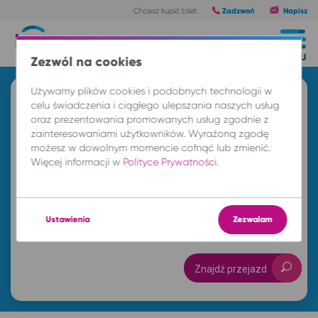
Zadzwoń
Napisz
Chcesz kupić bilet:
Trasy
MENU
Zezwól na cookies
Używamy plików cookies i podobnych technologii w
Znajdź przejazd i kup bilet
celu świadczenia i ciągłego ulepszania naszych usług
oraz prezentowania promowanych usług zgodnie z
Z
zainteresowaniami użytkowników. Wyrażoną zgodę
możesz w dowolnym momencie cofnąć lub zmienić.
Więcej informacji w
Polityce Prywatności
.
DO
Ustawienia
Zezwalam
nd. 9 sie.
-- : --
Znajdź przejazd