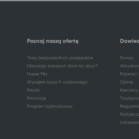
Polkowice
Pobierowo
Warszawa
Pobierowo
Wróblowice
Pobierowo
Wrocław
Pobierowo
Zielona Góra
Pobierowo
Poznaj naszą ofertę
Dowied
Trasy bezpośrednich przejazdów
Pomoc
Dlaczego transport door-to-door?
Aktualno
Hoper Mix
Pytania 
Wynajem busa 9-osobowego
Opinie
Paczki
Kierowcy
Promocje
Turystycz
Program lojalnościowy
Regulami
Polityka 
Ustawien