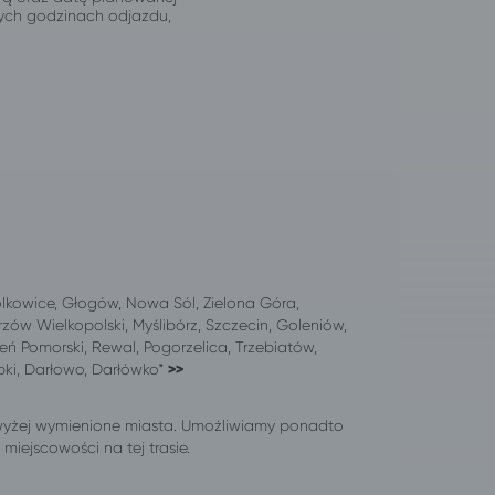
jnych godzinach odjazdu,
olkowice, Głogów, Nowa Sól, Zielona Góra,
zów Wielkopolski, Myślibórz, Szczecin, Goleniów,
eń Pomorski, Rewal, Pogorzelica, Trzebiatów,
ąbki, Darłowo, Darłówko*
>>
wyżej wymienione miasta. Umożliwiamy ponadto
iejscowości na tej trasie.