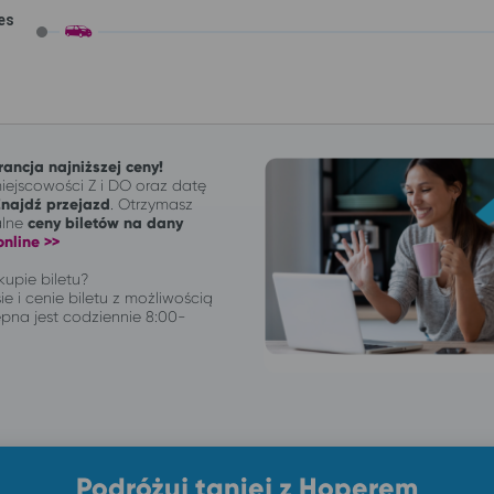
es
ancja najniższej ceny!
ejscowości Z i DO oraz datę
Znajdź przejazd
. Otrzymasz
alne
ceny biletów na dany
nline >>
upie biletu?
ie i cenie biletu z możliwością
pna jest codziennie 8:00-
Podróżuj taniej z Hoperem