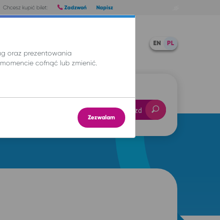
Zadzwoń
Napisz
Chcesz kupić bilet:
Pomoc
TWOJE BILETY
EN
PL
ług oraz prezentowania
momencie cofnąć lub zmienić.
-- : --
Znajdź przejazd
Zezwalam