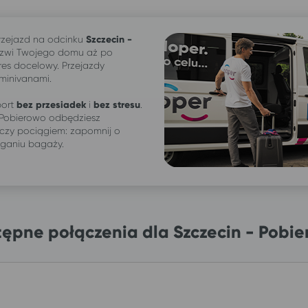
zejazd na odcinku
Szczecin -
rzwi Twojego domu aż po
res docelowy. Przejazdy
 minivanami.
ort
bez przesiadek
i
bez stresu
.
 Pobierowo odbędziesz
czy pociągiem: zapomnij o
iganiu bagaży.
ępne połączenia dla Szczecin - Pobi