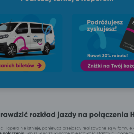
rawdzić rozkład jazdy na połączenia 
a Hopera nie istnieje, ponieważ przejazdy realizowane są w formule 
e połączenia
, wpisz w wyszukiwarce miejscowość startową i docelo