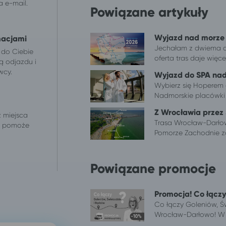
 e-mail.
Powiązane artykuły
Wyjazd nad morze
macjami
Jechałam z dwiema có
 do Ciebie
oferta tras daje więcej
ą odjazdu i
wcy.
Wyjazd do SPA na
Wybierz się Hoperem 
Nadmorskie placówki o
Z Wrocławia przez
z miejsca
Trasa Wrocław-Darłow
 i pomoże
Pomorze Zachodnie zo
Powiązane promocje
Promocja! Co łącz
Co łączy Goleniów, 
Wrocław-Darłowo! W r