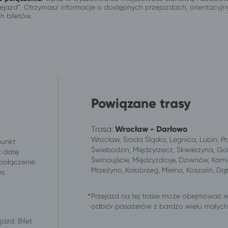
przejazd”. Otrzymasz informacje o dostępnych przejazdach, orientacy
h biletów.
Powiązane trasy
Trasa:
Wrocław - Darłowo
Wrocław, Środa Śląska, Legnica, Lubin, P
punkt
Świebodzin, Międzyrzecz, Skwierzyna, Gor
z datę
Świnoujście, Międzyzdroje, Dziwnów, Kami
 połączenie
Mrzeżyno, Kołobrzeg, Mielno, Koszalin, D
es
.
Przejazd na tej trasie może obejmować 
odbiór pasażerów z bardzo wielu małych m
azd. Bilet