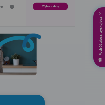
Wybierz datę
i
Podróżujesz, zyskujesz