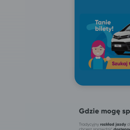
Gdzie mogę sp
Tradycyjny
rozkład jazdy
dl
chcesz sprawdzić
dostępn