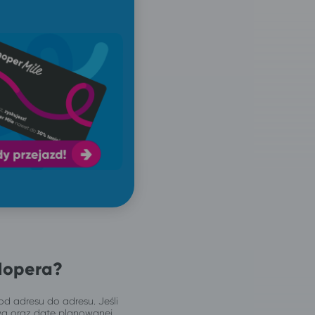
Hopera?
od adresu do adresu. Jeśli
wą oraz datę planowanej