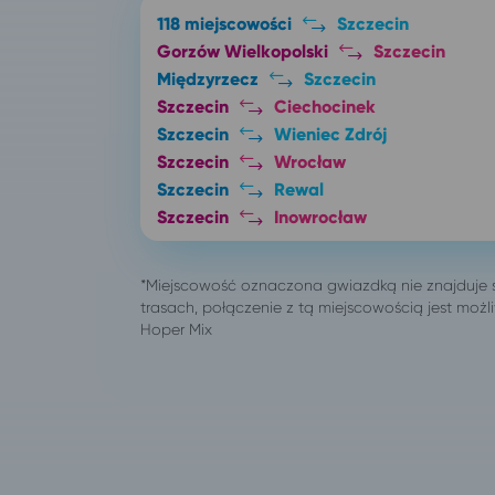
118 miejscowości
Szczecin
Gorzów Wielkopolski
Szczecin
Międzyrzecz
Szczecin
Szczecin
Ciechocinek
Szczecin
Wieniec Zdrój
Szczecin
Wrocław
Szczecin
Rewal
Szczecin
Inowrocław
Szczecin
Toruń
Szczecin
Bydgoszcz
Zielona Góra
Szczecin
205 miejscowości
Pobierowo
Bydgoszcz
Pobierowo
Głogów
Pobierowo
Gorzów Wielkopolski
Pobierowo
Katowice
Pobierowo
Łódź
Pobierowo
Lubin
Pobierowo