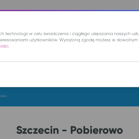
nie
Mix
Wynajem
Promocje
Kup bilet
 technologii w celu świadczenia i ciągłego ulepszania naszych us
teresowaniami użytkowników. Wyrażoną zgodę możesz w dowolnym 
ności
.
DO
so. 8 sie.
rowo
Szczecin - Pobierowo