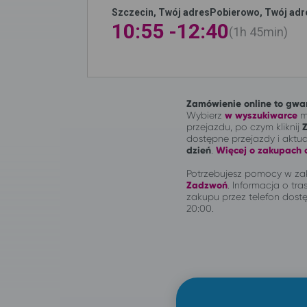
Szczecin, Twój adres
Pobierowo, Twój adr
10:55 -
12:40
1h
45min
Zamówienie online to gwar
Wybierz
w wyszukiwarce
mi
przejazdu, po czym kliknij
dostępne przejazdy i aktu
dzień
.
Więcej o zakupach o
Potrzebujesz pomocy w zak
Zadzwoń
.
Informacja o tras
zakupu przez telefon dostę
20:00.