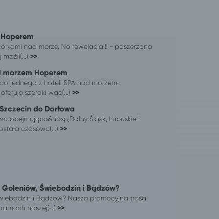
 Hoperem
rkami nad morze. No rewelacja!!! - poszerzona
 możli(...)
>>
d morzem Hoperem
do jednego z hoteli SPA nad morzem.
ferują szeroki wac(...)
>>
 Szczecin do Darłowa
o obejmująca&nbsp;Dolny Śląsk, Lubuskie i
stała czasowo(...)
>>
y Goleniów, Świebodzin i Bądzów?
Świebodzin i Bądzów? Nasza promocyjna trasa
amach naszej(...)
>>