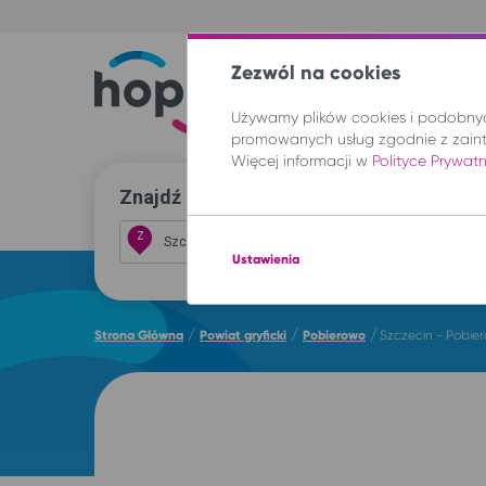
Zezwól na cookies
Trasy
Lokal
Używamy plików cookies i podobnych
promowanych usług zgodnie z zain
Więcej informacji w
Polityce Prywat
Znajdź przejazd i kup bilet
Z
Ustawienia
/
/
/
Strona Główna
Powiat gryficki
Pobierowo
Szczecin - Pobie