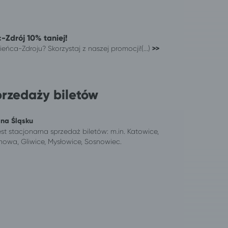
-Zdrój 10% taniej!
eńca-Zdroju? Skorzystaj z naszej promocji!(...)
>>
przedaży biletów
 na Śląsku
st stacjonarna sprzedaż biletów: m.in. Katowice,
owa, Gliwice, Mysłowice, Sosnowiec.