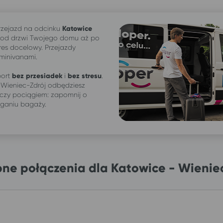
zejazd na odcinku
Katowice
od drzwi Twojego domu aż po
res docelowy. Przejazdy
 minivanami.
ort
bez przesiadek
i
bez stresu
.
 Wieniec-Zdrój odbędziesz
czy pociągiem: zapomnij o
iganiu bagaży.
ne połączenia dla Katowice - Wienie