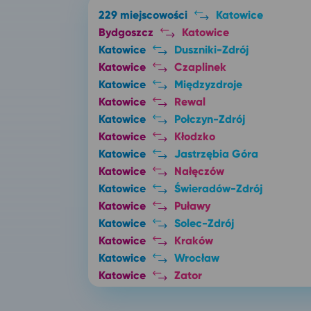
229 miejscowości
Katowice
Bydgoszcz
Katowice
Katowice
Duszniki-Zdrój
Katowice
Czaplinek
Katowice
Międzyzdroje
Katowice
Rewal
Katowice
Połczyn-Zdrój
Katowice
Kłodzko
Katowice
Jastrzębia Góra
Katowice
Nałęczów
Katowice
Świeradów-Zdrój
Katowice
Puławy
Katowice
Solec-Zdrój
Katowice
Kraków
Katowice
Wrocław
Katowice
Zator
Katowice
Stronie Śląskie
Katowice
Ustka