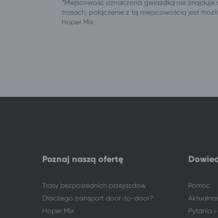
Katowice
Szczawno-Zdrój
Katowice
Inowrocław
Katowice
Pobierowo
Katowice
Kołobrzeg
Katowice
Dźwirzyno
Katowice
Szczyrk*
Katowice
Karpacz
Katowice
Szklarska Poręba
Katowice
Busko-Zdrój
Katowice
Jelenia Góra
Katowice
Polanica-Zdrój
Katowice
Kudowa-Zdrój
Katowice
Lądek-Zdrój
Poznaj naszą ofertę
Dowied
Katowice
Świnoujście
Katowice
Lublin*
Trasy bezpośrednich przejazdów
Pomoc
Katowice
Ciechocinek
Dlaczego transport door-to-door?
Aktualno
Katowice
Toruń
Hoper Mix
Pytania 