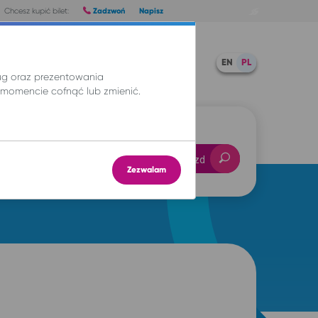
Zadzwoń
Napisz
Chcesz kupić bilet:
Pomoc
TWOJE BILETY
EN
PL
ług oraz prezentowania
momencie cofnąć lub zmienić.
-- : --
Znajdź przejazd
Zezwalam