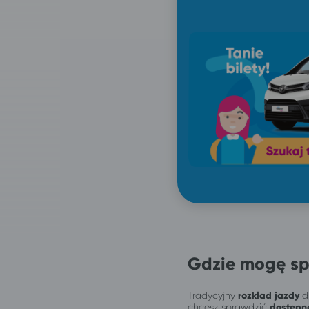
Gdzie mogę sp
Tradycyjny
rozkład jazdy
dl
chcesz sprawdzić
dostępn