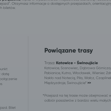
przejazd”. Otrzymasz informacje o dostępnych przejazdach, orientacy
h biletów.
Powiązane trasy
Trasa:
Katowice - Świnoujście
Katowice, Sosnowiec, Dąbrowa Górnicza, 
punkt
Pabianice, Kutno, Włocławek, Wieniec Zdr
z datę
Nakło nad Notecią, Piła, Wałcz, Czaplinek
 połączenie
Międzyzdroje, Świnoujście*
>>
es
.
Przejazd na tej trasie może obejmować 
odbiór pasażerów z bardzo wielu małych m
azd. Bilet