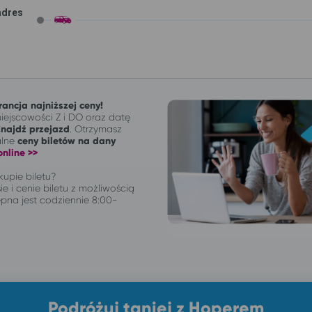
adres
ancja najniższej ceny!
ejscowości Z i DO oraz datę
Znajdź przejazd
. Otrzymasz
alne
ceny biletów na dany
nline >>
upie biletu?
ie i cenie biletu z możliwością
pna jest codziennie 8:00-
Podróżuj taniej z Hoperem