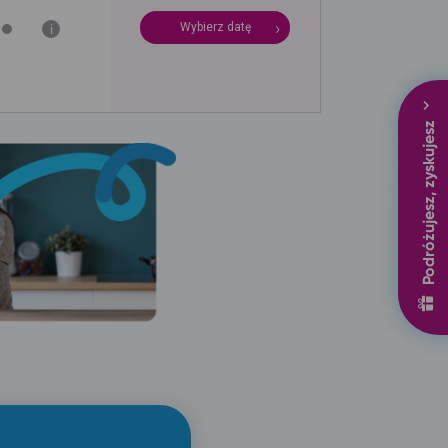
Wybierz datę
i
Podróżujesz, zyskujesz