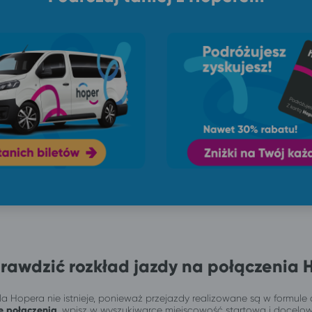
rawdzić rozkład jazdy na połączenia 
a Hopera nie istnieje, ponieważ przejazdy realizowane są w formule 
e połączenia
, wpisz w wyszukiwarce miejscowość startową i docelo