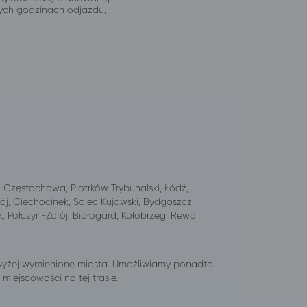
jnych godzinach odjazdu,
Częstochowa, Piotrków Trybunalski, Łódź,
ój, Ciechocinek, Solec Kujawski, Bydgoszcz,
, Połczyn-Zdrój, Białogard, Kołobrzeg, Rewal,
wyżej wymienione miasta. Umożliwiamy ponadto
iejscowości na tej trasie.