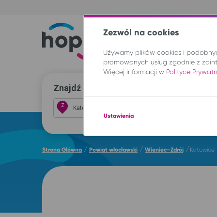
Zezwól na cookies
Trasy
Lokal
Używamy plików cookies i podobnych
promowanych usług zgodnie z zain
Więcej informacji w
Polityce Prywat
Znajdź przejazd i kup bilet
Z
Ustawienia
/
/
/
Strona Główna
Powiat włocławski
Wieniec–Zdrój
Katowice 