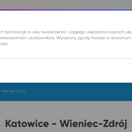
nie
Mix
Wynajem
Promocje
Kup bilet
 technologii w celu świadczenia i ciągłego ulepszania naszych us
teresowaniami użytkowników. Wyrażoną zgodę możesz w dowolnym 
ności
.
DO
pt. 7 sie.
- Wieniec-Zdrój
Katowice - Wieniec-Zdrój