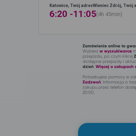
Katowice, Twój adres
Wieniec Zdrój, Twój 
6:20 -
11:05
4h
45min
Zamówienie online to gwar
Wybierz
w wyszukiwarce
mi
przejazdu, po czym kliknij
dostępne przejazdy i aktu
dzień
.
Więcej o zakupach o
Potrzebujesz pomocy w zak
Zadzwoń
.
Informacja o tras
zakupu przez telefon dostę
20:00.