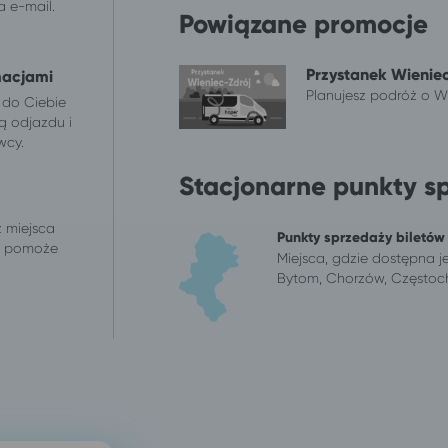
 e-mail.
Powiązane promocje
Przystanek Wieniec
macjami
Planujesz podróż o Wi
 do Ciebie
ą odjazdu i
wcy.
Stacjonarne punkty s
z miejsca
Punkty sprzedaży biletów
 i pomoże
Miejsca, gdzie dostępna je
Bytom, Chorzów, Częstoch