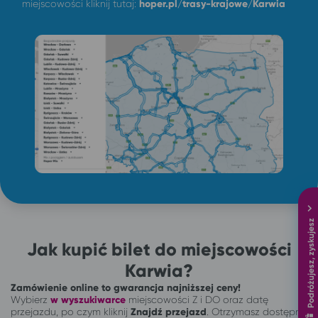
miejscowości kliknij tutaj:
hoper.pl/trasy-krajowe/Karwia
Podróżujesz, zyskujesz
Jak kupić bilet do miejscowości
Karwia?
Zamówienie online to gwarancja najniższej ceny!
Wybierz
w wyszukiwarce
miejscowości Z i DO oraz datę
przejazdu, po czym kliknij
Znajdź przejazd
. Otrzymasz dostępne