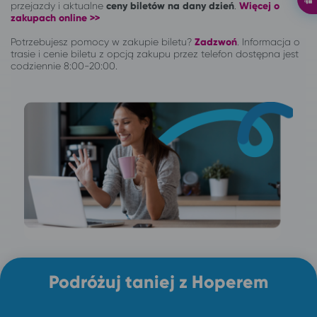
przejazdy i aktualne
ceny biletów na dany dzień
.
Więcej o
zakupach online >>
Potrzebujesz pomocy w zakupie biletu?
Zadzwoń
.
Informacja o
trasie i cenie biletu z opcją zakupu przez telefon dostępna jest
codziennie 8:00-20:00.
Podróżuj taniej z Hoperem