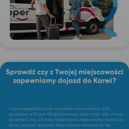
Sprawdź czy z Twojej miejscowości
zapewniamy dojazd do Karwi?
Hoper przejeżdża przez wszystkie województwa i 61%
powiatów w Polsce. Wciąż powstają nowe trasy! Jeśli chcesz
sprawdzić, czy z Twojej miejscowości zapewniamy dojazd do
Karwi i poznać wszystkie trasy Hopera wiodące do tej