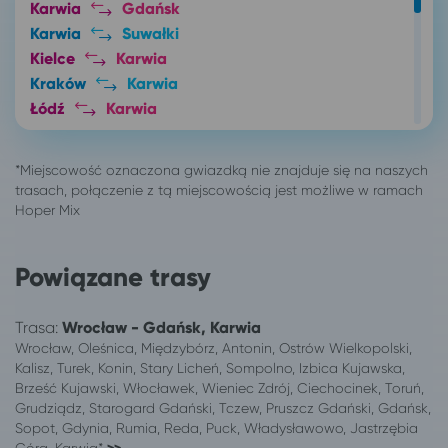
Karwia
Gdańsk
Karwia
Suwałki
Kielce
Karwia
Kraków
Karwia
Łódź
Karwia
Olsztyn
Karwia
Opole
Karwia
Pabianice
Karwia
Radom
Karwia
Toruń
Karwia
Warszawa
Karwia
Powiązane trasy
Wieluń
Karwia
Włocławek
Karwia
Trasa:
Wrocław - Gdańsk, Karwia
Wrocław
Karwia
Wrocław, Oleśnica, Międzybórz, Antonin, Ostrów Wielkopolski,
Zgierz
Karwia
Kalisz, Turek, Konin, Stary Licheń, Sompolno, Izbica Kujawska,
Brześć Kujawski, Włocławek, Wieniec Zdrój, Ciechocinek, Toruń,
Grudziądz, Starogard Gdański, Tczew, Pruszcz Gdański, Gdańsk,
Sopot, Gdynia, Rumia, Reda, Puck, Władysławowo, Jastrzębia
Góra, Karwia*