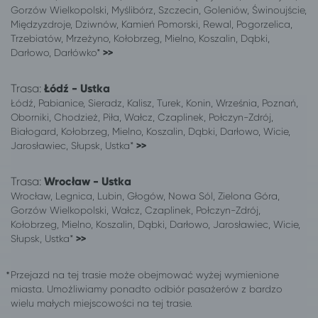
Gorzów Wielkopolski, Myślibórz, Szczecin, Goleniów, Świnoujście,
Międzyzdroje, Dziwnów, Kamień Pomorski, Rewal, Pogorzelica,
Trzebiatów, Mrzeżyno, Kołobrzeg, Mielno, Koszalin, Dąbki,
Darłowo, Darłówko*
>>
Trasa:
Łódź - Ustka
Łódź, Pabianice, Sieradz, Kalisz, Turek, Konin, Września, Poznań,
Oborniki, Chodzież, Piła, Wałcz, Czaplinek, Połczyn-Zdrój,
Białogard, Kołobrzeg, Mielno, Koszalin, Dąbki, Darłowo, Wicie,
Jarosławiec, Słupsk, Ustka*
>>
Trasa:
Wrocław - Ustka
Wrocław, Legnica, Lubin, Głogów, Nowa Sól, Zielona Góra,
Gorzów Wielkopolski, Wałcz, Czaplinek, Połczyn-Zdrój,
Kołobrzeg, Mielno, Koszalin, Dąbki, Darłowo, Jarosławiec, Wicie,
Słupsk, Ustka*
>>
Przejazd na tej trasie może obejmować wyżej wymienione
miasta. Umożliwiamy ponadto odbiór pasażerów z bardzo
wielu małych miejscowości na tej trasie.