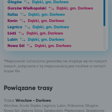
Głogów
Dąbki, gm. Darłowo
Gorzów Wielkopolski
Dąbki, gm. Darłowo
Kalisz
Dąbki, gm. Darłowo
Konin
Dąbki, gm. Darłowo
Legnica
Dąbki, gm. Darłowo
Łódź
Dąbki, gm. Darłowo
Lubin
Dąbki, gm. Darłowo
Nowa Sól
Dąbki, gm. Darłowo
Pabianice
Dąbki, gm. Darłowo
Poznań
Dąbki, gm. Darłowo
Sieradz
Dąbki, gm. Darłowo
Świebodzin
Dąbki, gm. Darłowo
Turek
Dąbki, gm. Darłowo
Wrocław
Dąbki, gm. Darłowo
Powiązane trasy
Zielona Góra
Dąbki, gm. Darłowo
Trasa:
Wrocław - Darłowo
Wrocław, Środa Śląska, Legnica, Lubin, Polkowice, Głogów,
Nowa Sól, Zielona Góra, Świebodzin, Międzyrzecz, Skwierzyna,