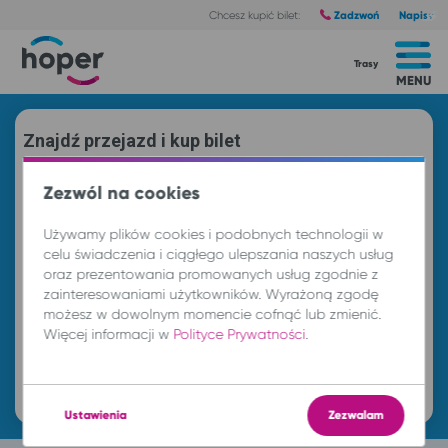
Zadzwoń
Napisz
Chcesz kupić bilet:
Trasy
MENU
Znajdź przejazd i kup bilet
Z
Zezwól na cookies
Używamy plików cookies i podobnych technologii w
DO
celu świadczenia i ciągłego ulepszania naszych usług
oraz prezentowania promowanych usług zgodnie z
zainteresowaniami użytkowników. Wyrażoną zgodę
cz. 6 sie.
-- : --
możesz w dowolnym momencie cofnąć lub zmienić.
Więcej informacji w
Polityce Prywatności
.
Znajdź przejazd
Ustawienia
Zezwalam