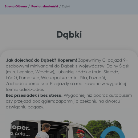
/
/
Strona Główna
Powiat sławieński
Dąbki
Dąbki
Jak dojechać do Dąbek? Hoperem!
Zapewnimy Ci dojazd 9-
osobowymi minivanami do Dąbek z województw: Dolny Śląsk
(m.in. Legnica, Wrocław), Lubuskie, Łódzkie (m.in. Sieradz,
Łódź), Pomorskie, Wielkopolska (m.in. Piła, Poznań),
Zachodniopomorskie. Przejazdy są realizowane w wygodnej
formie adres-adres.
Bez przesiadek i bez stresu.
Wygodniej niż podróż autobusem
czy przejazd pociągiem: zapomnij o czekaniu na dworcu i
dźwiganiu bagaży.