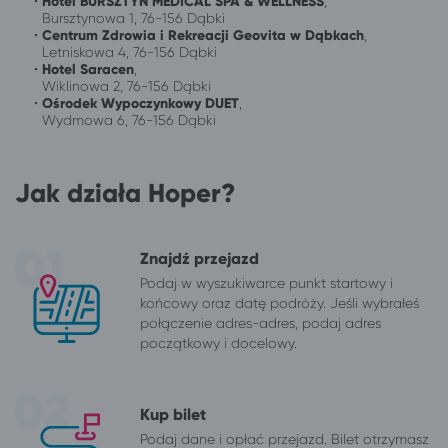
•
Hotel BURSZTYN MEDICAL SPA & WELLNESS
,
Bursztynowa 1, 76-156 Dąbki
•
Centrum Zdrowia i Rekreacji Geovita w Dąbkach
,
Letniskowa 4, 76-156 Dąbki
•
Hotel Saracen
,
Wiklinowa 2, 76-156 Dąbki
•
Ośrodek Wypoczynkowy DUET
,
Wydmowa 6, 76-156 Dąbki
Jak działa Hoper?
Znajdź przejazd
Podaj w wyszukiwarce punkt startowy i
końcowy oraz datę podróży. Jeśli wybrałeś
połączenie adres-adres, podaj adres
początkowy i docelowy.
Kup bilet
Podaj dane i opłać przejazd. Bilet otrzymasz