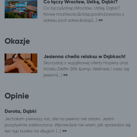
Co łączy Wrocław, Ustkę, Dąbki?
Co łączy&nbsp;Wrocław, Ustkę, Dąbki?
Nowe możliwości&nbsp;podróżowania z
adresu pod adres:&nbsp(...)
>>
Okazje
Jesienna chwila relaksu w Dąbkach!
Skorzystaj z wyjątkowej oferty Hopera oraz
Hotelu Delfin SPA &amp; Wellness i ciesz się
jesienn(...)
>>
Opinie
Dorota, Dąbki
Jechałam pierwszy raz, ale na pewno nie ostani. Jestm
pozytywnie zaskoczona. Wprawdzie nie wiem, jak sprawdza się
ten typ busika na długich (...)
>>