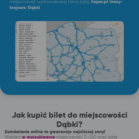
miejscowości uzdrowiskowej kliknij tutaj:
hoper.pl/trasy-
krajowe/Dąbki
Jak kupić bilet do miejscowości
Dąbki?
Zamówienie online to gwarancja najniższej ceny!
Wybierz
w wyszukiwarce
miejscowości Z i DO oraz datę