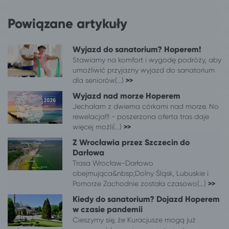
Powiązane artykuły
Wyjazd do sanatorium? Hoperem!
Stawiamy na komfort i wygodę podróży, aby
umożliwić przyjazny wyjazd do sanatorium
dla seniorów(...)
>>
Wyjazd nad morze Hoperem
Jechałam z dwiema córkami nad morze. No
rewelacja!!! - poszerzona oferta tras daje
więcej możli(...)
>>
Z Wrocławia przez Szczecin do
Darłowa
Trasa Wrocław-Darłowo
obejmująca&nbsp;Dolny Śląsk, Lubuskie i
Pomorze Zachodnie została czasowo(...)
>>
Kiedy do sanatorium? Dojazd Hoperem
w czasie pandemii
Cieszymy się, że Kuracjusze mogą już