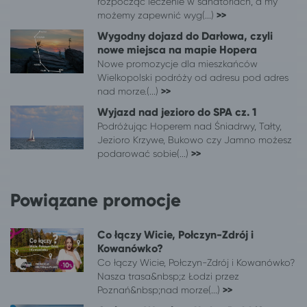
rozpocząć leczenie w sanatoriach, a my
możemy zapewnić wyg(...)
>>
Wygodny dojazd do Darłowa, czyli
nowe miejsca na mapie Hopera
Nowe promozycje dla mieszkańców
Wielkopolski podróży od adresu pod adres
nad morze.(...)
>>
Wyjazd nad jezioro do SPA cz. 1
Podróżując Hoperem nad Śniadrwy, Tałty,
Jezioro Krzywe, Bukowo czy Jamno możesz
podarować sobie(...)
>>
Powiązane promocje
Co łączy Wicie, Połczyn-Zdrój i
Kowanówko?
Co łączy Wicie, Połczyn-Zdrój i Kowanówko?
Nasza trasa&nbsp;z Łodzi przez
Poznań&nbsp;nad morze(...)
>>