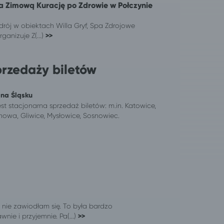
a Zimową Kurację po Zdrowie w Połczynie
rój w obiektach Willa Gryf, Spa Zdrojowe
ganizuje Z(...)
>>
przedaży biletów
 na Śląsku
st stacjonarna sprzedaż biletów: m.in. Katowice,
owa, Gliwice, Mysłowice, Sosnowiec.
 i nie zawiodłam się. To była bardzo
nie i przyjemnie. Pa(...)
>>