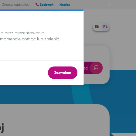
Zadzwoń
Napisz
Chcesz kupić bilet:
Pomoc
TWOJE BILETY
EN
PL
ług oraz prezentowania
momencie cofnąć lub zmienić.
-- : --
Znajdź przejazd
Zezwalam
j