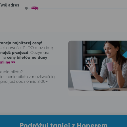
Twój adres
ancja najniższej ceny!
ejscowości Z i DO oraz datę
Znajdź przejazd
. Otrzymasz
alne
ceny biletów na dany
nline >>
upie biletu?
ie i cenie biletu z możliwością
pna jest codziennie 8:00-
Podróżuj taniej z Hoperem