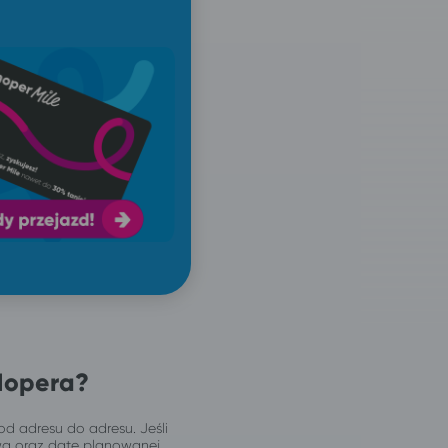
Hopera?
od adresu do adresu. Jeśli
wą oraz datę planowanej