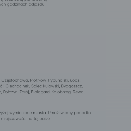
jnych godzinach odjazdu,
Częstochowa, Piotrków Trybunalski, Łódź,
ój, Ciechocinek, Solec Kujawski, Bydgoszcz,
, Połczyn-Zdrój, Białogard, Kołobrzeg, Rewal,
wyżej wymienione miasta. Umożliwiamy ponadto
iejscowości na tej trasie.