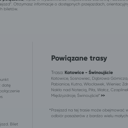
przejazd”. Otrzymasz informacje o dostępnych przejazdach, orientacy
h biletów.
Powiązane trasy
Trasa:
Katowice - Świnoujście
Katowice, Sosnowiec, Dąbrowa Górnicza, 
punkt
Pabianice, Kutno, Włocławek, Wieniec Zdr
z datę
Nakło nad Notecią, Piła, Wałcz, Czaplinek
 połączenie
Międzyzdroje, Świnoujście*
>>
es
.
Przejazd na tej trasie może obejmować 
odbiór pasażerów z bardzo wielu małych m
azd. Bilet