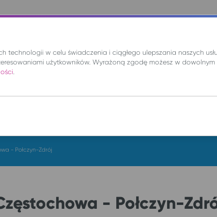
nie
Mix
Wynajem
Promocje
Kup bilet
 technologii w celu świadczenia i ciągłego ulepszania naszych us
teresowaniami użytkowników. Wyrażoną zgodę możesz w dowolnym 
ności
.
DO
pt. 7 sie.
wa - Połczyn-Zdrój
Częstochowa - Połczyn-Zdró