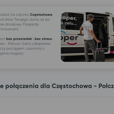
odróż na odcinku
Częstochowa
od drzwi Twojego domu aż po
res docelowy. Przejazdy
 minivanami.
ort
bez przesiadek
i
bez stresu
.
a - Połczyn-Zdrój odbędziesz
czy pociągiem: zapomnij o
iganiu bagaży.
e połączenia dla Częstochowa - Połcz