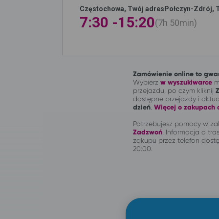
Częstochowa, Twój adres
Połczyn-Zdrój, 
7:30 -
15:20
7h
50min
Zamówienie online to gwar
Wybierz
w wyszukiwarce
mi
przejazdu, po czym kliknij
dostępne przejazdy i aktu
dzień
.
Więcej o zakupach o
Potrzebujesz pomocy w zak
Zadzwoń
.
Informacja o tras
zakupu przez telefon dostę
20:00.