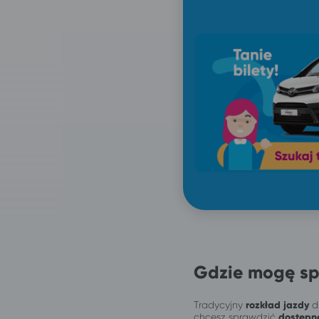
Gdzie mogę sp
Tradycyjny
rozkład jazdy
dl
chcesz sprawdzić
dostępn