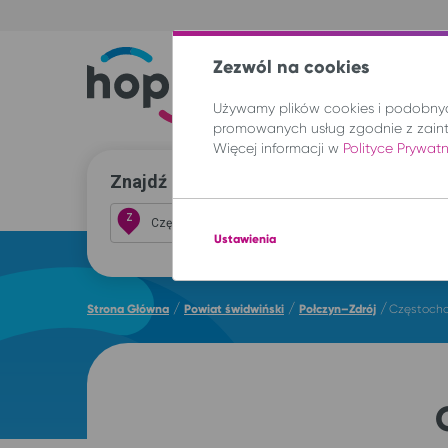
Zezwól na cookies
Trasy
Lokal
Używamy plików cookies i podobnych
promowanych usług zgodnie z zain
Więcej informacji w
Polityce Prywat
Znajdź przejazd i kup bilet
Z
Ustawienia
/
/
/
Strona Główna
Powiat świdwiński
Połczyn–Zdrój
Częstocho