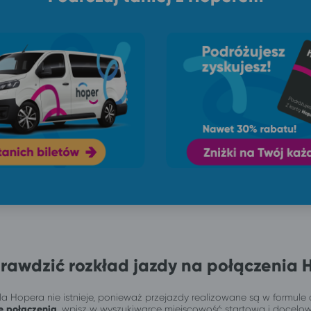
rawdzić rozkład jazdy na połączenia 
a Hopera nie istnieje, ponieważ przejazdy realizowane są w formule 
e połączenia
, wpisz w wyszukiwarce miejscowość startową i docelo