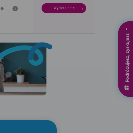
Wybierz datę
i
Podróżujesz, zyskujesz