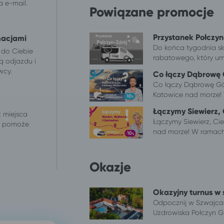
 e-mail.
Powiązane promocje
Przystanek Połczyn
macjami
Do końca tygodnia sk
 do Ciebie
rabatowego, który umoż
ą odjazdu i
wcy.
Co łączy Dąbrowę G
Co łączy Dąbrowę Gór
Katowice nad morze! 
Łączymy Siewierz, 
z miejsca
Łączymy Siewierz, Cie
 i pomoże
nad morze! W ramach 
Okazje
Okazyjny turnus w 
Odpocznij w Szwajcarii
Uzdrowiska Połczyn Gr