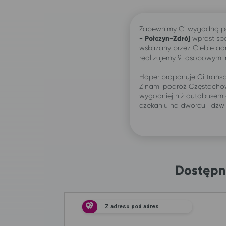
Zapewnimy Ci wygodną p
- Połczyn-Zdrój
wprost sp
wskazany przez Ciebie ad
realizujemy 9-osobowymi
Hoper proponuje Ci transp
Z nami podróż Częstochow
wygodniej niż autobusem 
czekaniu na dworcu i dźw
Dostępn
Z adresu pod adres