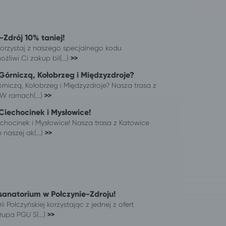
-Zdrój 10% taniej!
orzystaj z naszego specjalnego kodu
liwi Ci zakup bil(...)
>>
órniczą, Kołobrzeg i Międzyzdroje?
niczą, Kołobrzeg i Międzyzdroje? Nasza trasa z
W ramach(...)
>>
Ciechocinek i Mysłowice!
chocinek i Mysłowice! Nasza trasa z Katowice
naszej ak(...)
>>
sanatorium w Połczynie-Zdroju!
 Połczyńskiej korzystając z jednej z ofert
upa PGU S(...)
>>