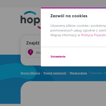
Zezwól na cookies
Trasy
Lokal
Używamy plików cookies i podobnych
promowanych usług zgodnie z zain
Więcej informacji w
Polityce Prywat
Znajdź przejazd i kup bilet
Z
Ustawienia
/
/
/
Strona Główna
Powiat kamieński
Międzyzdroje
Chorzów - 