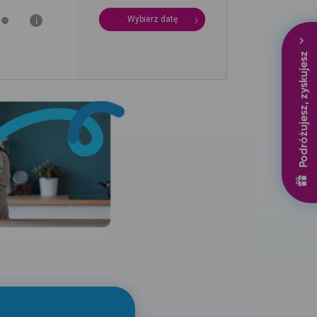
Wybierz datę
i
Podróżujesz, zyskujesz