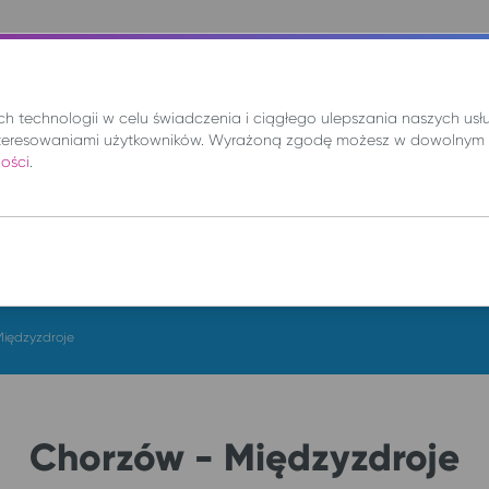
nie
Mix
Wynajem
Promocje
Kup bilet
 technologii w celu świadczenia i ciągłego ulepszania naszych us
teresowaniami użytkowników. Wyrażoną zgodę możesz w dowolnym 
ności
.
DO
cz. 6 sie.
Międzyzdroje
Chorzów - Międzyzdroje