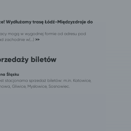
ze! Wydłużamy trasę Łódź-Międzyzdroje do
ązacy mogą w wygodnej formie od adresu pod
d zachodnie w(...)
>>
przedaży biletów
 na Śląsku
st stacjonarna sprzedaż biletów: m.in. Katowice,
owa, Gliwice, Mysłowice, Sosnowiec.