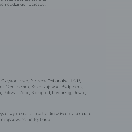
jnych godzinach odjazdu,
Częstochowa, Piotrków Trybunalski, Łódź,
ój, Ciechocinek, Solec Kujawski, Bydgoszcz,
, Połczyn-Zdrój, Białogard, Kołobrzeg, Rewal,
wyżej wymienione miasta. Umożliwiamy ponadto
iejscowości na tej trasie.