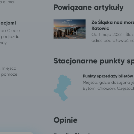
 e-mail.
Powiązane artykuły
Ze Śląska nad mor
macjami
Katowic
 do Ciebie
Od 1 maja 2022 r. Śl
ą odjazdu i
adres podróżować na
wcy.
Stacjonarne punkty s
z miejsca
 i pomoże
Punkty sprzedaży biletów
Miejsca, gdzie dostępna je
Bytom, Chorzów, Częstoch
Opinie