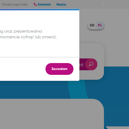
Zadzwoń
Napisz
Chcesz kupić bilet:
Pomoc
TWOJE BILETY
EN
PL
ług oraz prezentowania
momencie cofnąć lub zmienić.
-- : --
Znajdź przejazd
Zezwalam