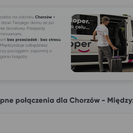
odróż na odcinku
Chorzów -
 drzwi Twojego domu aż po
res docelowy. Przejazdy
 minivanami.
ort
bez przesiadek
i
bez stresu
.
 Międzyzdoje odbędziesz
czy pociągiem: zapomnij o
iganiu bagaży.
pne połączenia dla Chorzów - Między