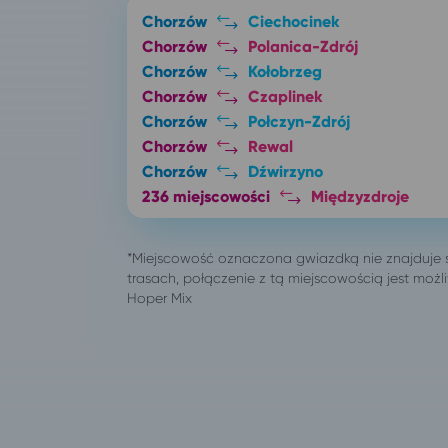
Chorzów
Ciechocinek
Chorzów
Polanica-Zdrój
Chorzów
Kołobrzeg
Chorzów
Czaplinek
Chorzów
Połczyn-Zdrój
Chorzów
Rewal
Chorzów
Dźwirzyno
236 miejscowości
Międzyzdroje
Bydgoszcz
Międzyzdroje
Częstochowa
Międzyzdroje
Dąbrowa Górnicza
Międzyzdroje
Gniezno
Międzyzdroje
Gorzów Wielkopolski
Międzyzdroje
Katowice
Międzyzdroje
Łódź
Międzyzdroje
Lubin
Międzyzdroje
Mysłowice
Międzyzdroje
Piła
Międzyzdroje