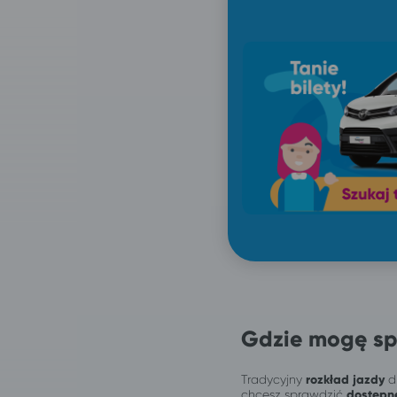
Gdzie mogę sp
Tradycyjny
rozkład jazdy
dl
chcesz sprawdzić
dostępn