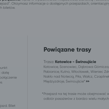
przejazd”. Otrzymasz informacje o dostępnych przejazdach, orientacy
h biletów.
Powiązane trasy
Trasa:
Katowice - Świnoujście
Katowice, Sosnowiec, Dąbrowa Górnicza, 
punkt
Pabianice, Kutno, Włocławek, Wieniec Zdr
z datę
Nakło nad Notecią, Piła, Wałcz, Czaplinek
 połączenie
Międzyzdroje, Świnoujście*
>>
es
.
Przejazd na tej trasie może obejmować 
odbiór pasażerów z bardzo wielu małych m
azd. Bilet