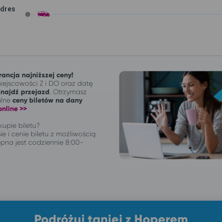
adres
ancja najniższej ceny!
ejscowości Z i DO oraz datę
Znajdź przejazd
. Otrzymasz
alne
ceny biletów na dany
nline >>
upie biletu?
ie i cenie biletu z możliwością
pna jest codziennie 8:00-
Podróżuj taniej z Hoperem