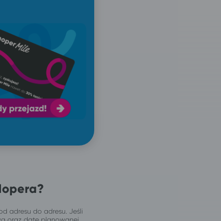
Hopera?
od adresu do adresu. Jeśli
wą oraz datę planowanej