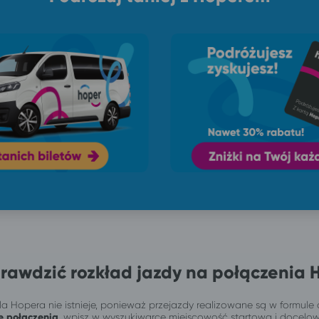
rawdzić rozkład jazdy na połączenia 
a Hopera nie istnieje, ponieważ przejazdy realizowane są w formule 
e połączenia
, wpisz w wyszukiwarce miejscowość startową i docelo