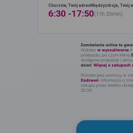
Chorzów, Twój adres
Międzyzdroje, Twój 
6:30 -
17:50
11h
20min
Zamówienie online to gwar
Wybierz
w wyszukiwarce
mi
przejazdu, po czym kliknij
dostępne przejazdy i aktu
dzień
.
Więcej o zakupach o
Potrzebujesz pomocy w zak
Zadzwoń
.
Informacja o tras
zakupu przez telefon dostę
20:00.