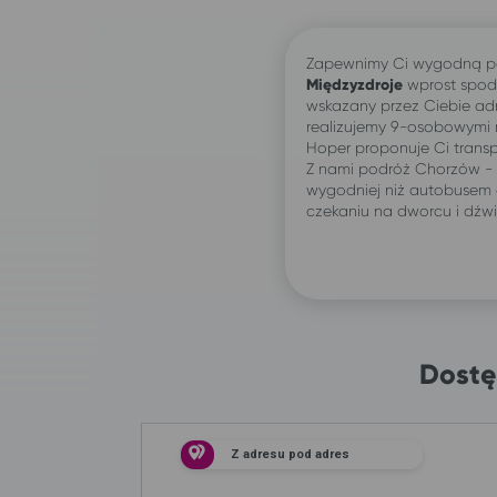
Zapewnimy Ci wygodną p
Międzyzdroje
wprost spod
wskazany przez Ciebie ad
realizujemy 9-osobowymi
Hoper proponuje Ci transp
Z nami podróż Chorzów -
wygodniej niż autobusem 
czekaniu na dworcu i dźw
Dostę
Z adresu pod adres