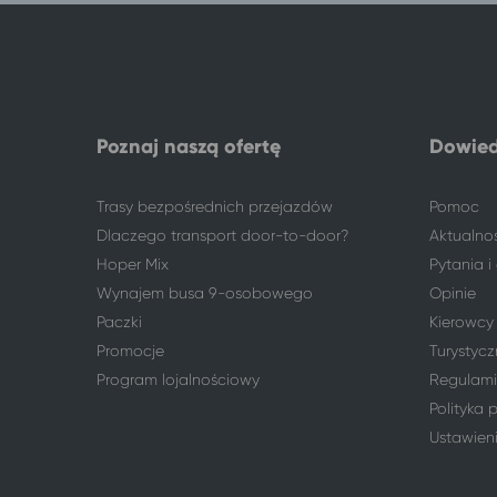
Płock
Międzyzdroje
Polkowice
Międzyzdroje
Poznań
Międzyzdroje
Sosnowiec
Międzyzdroje
Sulechów
Międzyzdroje
Poznaj naszą ofertę
Dowied
Swarzędz
Międzyzdroje
Toruń
Międzyzdroje
Trasy bezpośrednich przejazdów
Pomoc
Warszawa
Międzyzdroje
Dlaczego transport door-to-door?
Aktualno
Włocławek
Międzyzdroje
Hoper Mix
Pytania 
Wrocław
Międzyzdroje
Wynajem busa 9-osobowego
Opinie
Zielona Góra
Międzyzdroje
Paczki
Kierowcy
Promocje
Turystycz
Program lojalnościowy
Regulami
Polityka 
Ustawien