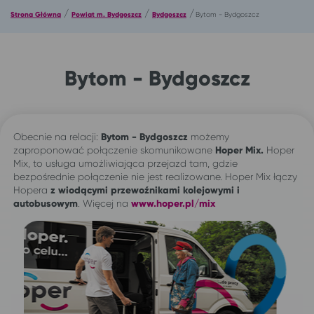
/
/
/
Strona Główna
Powiat m. Bydgoszcz
Bydgoszcz
Bytom - Bydgoszcz
Bytom - Bydgoszcz
Obecnie na relacji:
Bytom - Bydgoszcz
możemy
zaproponować połączenie skomunikowane
Hoper Mix.
Hoper
Mix, to usługa umożliwiająca przejazd tam, gdzie
bezpośrednie połączenie nie jest realizowane. Hoper Mix łączy
Hopera
z wiodącymi przewoźnikami kolejowymi i
autobusowym
. Więcej na
www.hoper.pl/mix