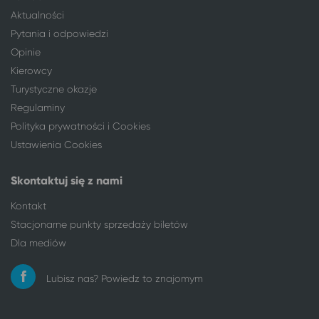
Bydgoszcz
Dziwnów
Aktualności
Bydgoszcz
Kamień Pomorski
Pytania i odpowiedzi
Bydgoszcz
Wisełka
Opinie
Bydgoszcz
Kołczewo
Kierowcy
Bydgoszcz
Długopole-Zdrój
Turystyczne okazje
Bydgoszcz
Stronie Śląskie
Regulaminy
Bydgoszcz
Duszniki-Zdrój
Polityka prywatności i Cookies
Bydgoszcz
Polanica-Zdrój
Ustawienia Cookies
Bydgoszcz
Ustronie Morskie
Bydgoszcz
Lublin*
Skontaktuj się z nami
Bydgoszcz
Katowice
Bydgoszcz
Sarbinowo gm. Mielno
Kontakt
Bydgoszcz
Pobierowo
Stacjonarne punkty sprzedaży biletów
Bydgoszcz
Niechorze
Dla mediów
Bydgoszcz
Łódź
Bydgoszcz
Warszawa
Lubisz nas? Powiedz to znajomym
Bydgoszcz
Rzeszów
Bydgoszcz
Busko-Zdrój