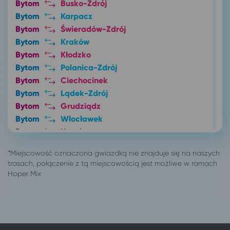
Bytom
Busko-Zdrój
Bytom
Karpacz
Bytom
Świeradów-Zdrój
Bytom
Kraków
Bytom
Kłodzko
Bytom
Polanica-Zdrój
Bytom
Ciechocinek
Bytom
Lądek-Zdrój
Bytom
Grudziądz
Bytom
Włocławek
Bytom
Karwia
Bytom
Toruń
Bytom
Gdynia
Bytom
Władysławowo
Bytom
Mielno
Bytom
Kołobrzeg
Bytom
Koszalin
Bytom
Łódź