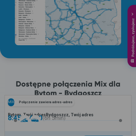
Podróżujesz, zyskujesz
Dostępne połączenia Mix dla
Bytom - Bydgoszcz
MIX
Połączenie zawiera adres-adres
Bytom, Twój adres
Bydgoszcz, Twój adres
8:45 -
14:50
6h
5min