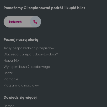
Bytom
Szczawno-Zdrój
Pomożemy Ci zaplanować podróż i kupić bilet
Białystok
Bydgoszcz
Bydgoszcz
Ciechocinek
Bydgoszcz
Wrocław
Zadzwoń
Bydgoszcz
Międzyzdroje
Bydgoszcz
Kazimierz Dolny
Bydgoszcz
Konstancin-Jeziorna
Poznaj naszą ofertę
Bydgoszcz
Kraków
Trasy bezpośrednich przejazdów
Bydgoszcz
Poznań
Dlaczego transport door-to-door?
Bydgoszcz
Jedlina-Zdrój
Hoper Mix
Bydgoszcz
Szczawno-Zdrój
Wynajem busa 9-osobowego
Bydgoszcz
Kudowa-Zdrój
Paczki
Bydgoszcz
Lądek-Zdrój
Promocje
Bydgoszcz
Zamość*
Program lojalnościowy
Bydgoszcz
Sianożęty
Bydgoszcz
Sandomierz*
Dowiedz się więcej
Bydgoszcz
Inowrocław
Bydgoszcz
Świnoujście
Pomoc