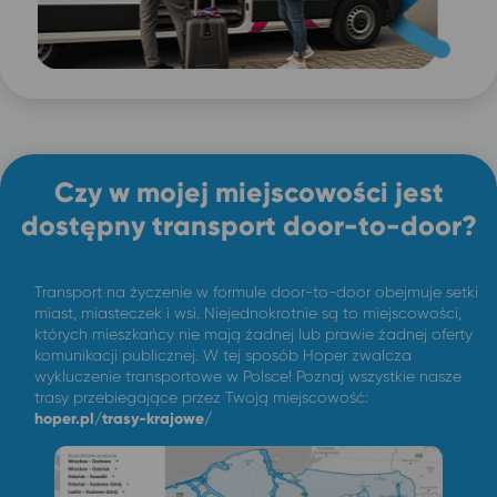
Czy w mojej miejscowości jest
dostępny transport door-to-door?
Transport na życzenie w formule door-to-door obejmuje setki
miast, miasteczek i wsi. Niejednokrotnie są to miejscowości,
których mieszkańcy nie mają żadnej lub prawie żadnej oferty
komunikacji publicznej. W tej sposób Hoper zwalcza
wykluczenie transportowe w Polsce! Poznaj wszystkie nasze
trasy przebiegające przez Twoją miejscowość:
hoper.pl/trasy-krajowe/