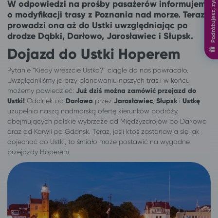
Podróżujesz, zyskujesz
W odpowiedzi na prośby pasażerów informujemy
o modyfikacji trasy z Poznania nad morze. Teraz
prowadzi ona aż do Ustki uwzględniając po
drodze Dąbki, Darłowo, Jarosławiec i Słupsk.
Dojazd do Ustki Hoperem
Pytanie “Kiedy wreszcie Ustka?” ciągle do nas powracało.
Uwzględniliśmy je przy planowaniu naszych tras i w końcu
możemy powiedzieć:
Już dziś można zamówić przejazd do
Ustki!
Odcinek od
Darłowa
przez
Jarosławiec
,
Słupsk
i
Ustkę
uzupełnia naszą nadmorską ofertę kierunków podróży,
obejmujących polskie wybrzeże od Międzyzdrojów po Darłowo
oraz od Karwii po Gdańsk. Teraz, jeśli ktoś zastanawia się jak
dojechać do Ustki, to śmiało może postawić na wygodne
przejazdy Hoperem.