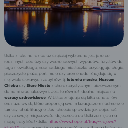
Ustka z roku na rok coraz częściej wybierana jest jako cel
rodzinnych podróży czy weekendowych wypadów. Turystów do
tego niewielkiego, nadmorskiego miasteczka przyciągają długie,
piaszczyste plaże, port, molo czy promenada. Znajduje się w
niej wiele ciekawych zabytków, tj.
latarnia morska
,
Muzeum
Chleba
czy
Stare Miasto
z charakterystycznymi biało-czarnymi
domami szachulcowymi. Jest to również idealne miejsce na
wczasy uzdrowiskowe
. W Ustce znajduje się kilka sanatoriów
oraz uzdrowisk, które proponują swoim kuracjuszom nadmorskie
turnusy rehabilitacyjne. Jeśli chcecie sprawdzić jak dojechać
czy ze swojej miejscowości dojedziecie do Ustki zerknijcie na
mapę trasy Łódź-Ustka
https://www.hoper.pl/trasy-krajowe?
id=45171
lub wprowadźcie miejscowość początkową i końcową