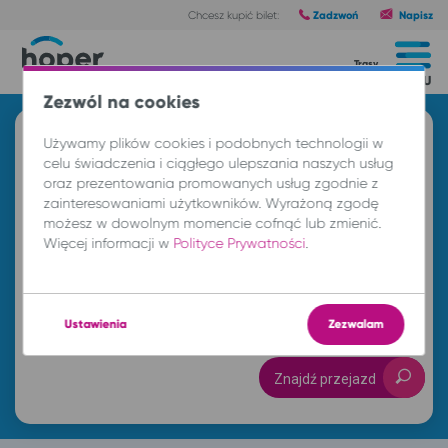
Zadzwoń
Napisz
Chcesz kupić bilet:
Trasy
MENU
Zezwól na cookies
Znajdź przejazd i kup bilet
Używamy plików cookies i podobnych technologii w
celu świadczenia i ciągłego ulepszania naszych usług
Z
oraz prezentowania promowanych usług zgodnie z
zainteresowaniami użytkowników. Wyrażoną zgodę
możesz w dowolnym momencie cofnąć lub zmienić.
Więcej informacji w
Polityce Prywatności
.
DO
so. 8 sie.
-- : --
Ustawienia
Zezwalam
Znajdź przejazd