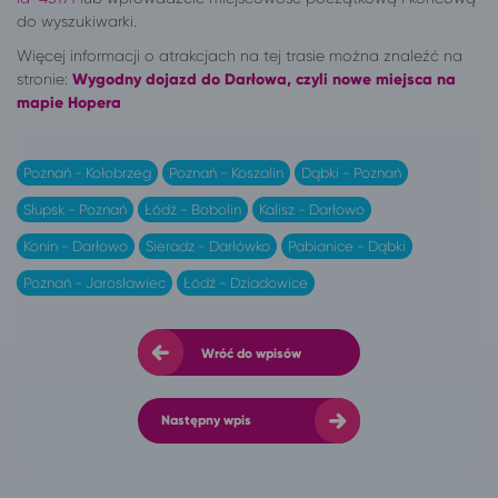
do wyszukiwarki.
Więcej informacji o atrakcjach na tej trasie można znaleźć na
stronie:
Wygodny dojazd do Darłowa, czyli nowe miejsca na
mapie Hopera
Poznań - Kołobrzeg
Poznań - Koszalin
Dąbki - Poznań
Słupsk - Poznań
Łódź - Bobolin
Kalisz - Darłowo
Konin - Darłowo
Sieradz - Darłówko
Pabianice - Dąbki
Poznań - Jarosławiec
Łódź - Dziadowice
Wróć do wpisów
Następny wpis